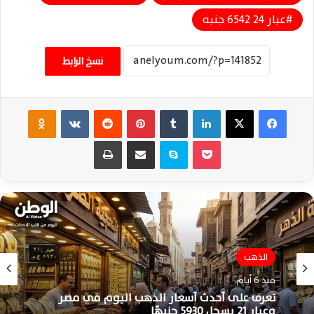
عيار 24 6542 جنيه
نسخ الرابط
فيسبوك
‫X
لينكدإن
‏Tumblr
بينتيريست
‏Reddit
‏VKontakte
Odnoklassniki
‫Pocket
سكايب
مشاركة عبر البريد
طباعة
الذهب
منذ 6 أيام
تعرف على أحدث أسعار الذهب اليوم في مصر
وعيار 21 يسجل 5930 جنيهًا