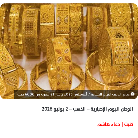
ل
ب
ر
ي
د
ا
إ
ل
ك
ت
ر
و
سعر الذهب اليوم الجمعة 7 أغسطس 2026 وعيار 21 يقترب من 6000 جنيه
ن
ي
الوطن اليوم الإخبارية – الذهب – 2 يوليو 2026
ا
كتبت | دعاء هاشم