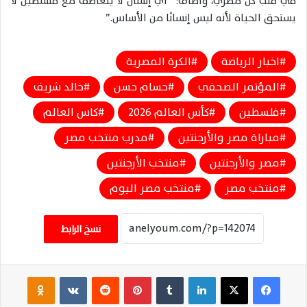
في قلب كل مصري، وأضاف: “أي إنسان لا يتعاطف مع فلسطين لا
يستحق الحياة لأنه ليس إنسانًا من الأساس.”
اخبار الرياضة
الكرة المصرية
المؤتمر الصحفي
حسام حسن
خالد شريف
فلسطين
كأس العالم 2026
كاس العالم
مباراة مصر والأرجنتين
مدرب منتخب مصر
مصر والأرجنتين
منتخب الأرجنتين
منتخب مصر
منتخب مصر اليوم
نسخ الرابط
فيسبوك
‫X
لينكدإن
‏Tumblr
بينتيريست
‏Reddit
‏VKontakte
Odnoklassniki
‫Pocket
سكايب
مشاركة عبر البريد
طباعة