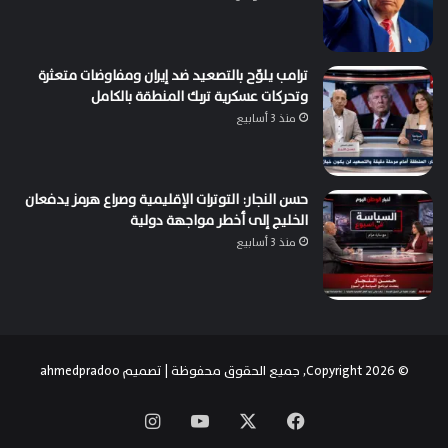
ترامب يلوّح بالتصعيد ضد إيران ومفاوضات متعثرة
وتحركات عسكرية تربك المنطقة بالكامل
منذ 3 أسابيع
حسن النجار: التوترات الإقليمية وصراع هرمز يدفعان
الخليج إلى أخطر مواجهة دولية
منذ 3 أسابيع
© Copyright 2026, جميع الحقوق محفوظة | تصميم
ahmedpradoo
‫X
فيسبوك
‫YouTube
انستقرام