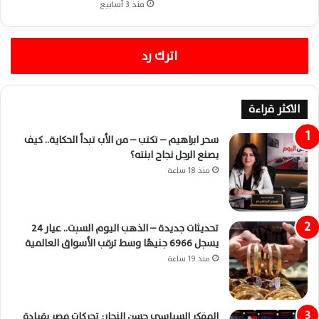
منذ 3 أسابيع
اترك رد
الاكثر قراءة
سحر ابراهيم – تكتب – من الأب تبدأ الحكاية.. كيف
يصنع الرجل نجاح ابنته؟
منذ 18 ساعة
تحديثات جديدة – الذهب اليوم السبت.. عيار 24
يسجل 6966 جنيهًا وسط ترقب الأسواق العالمية
منذ 19 ساعة
المفكر السياسي حسن النجار: تحركات مصر بقيادة