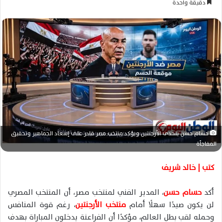
دقيقة واحدة
س
ل
ب
ر
ي
د
ا
إ
ل
ك
ت
حسام حسن يتحدى الأرجنتين ويؤكد منتخب مصر قادر على إسعاد الجماهير وتحقيق
ر
المفاجأة
و
ن
كتب | خالد شريف
ي
ا
أكد
حسام حسن
، المدير الفني لمنتخب مصر، أن المنتخب المصري
لن يكون صيدًا سهلًا أمام
منتخب الأرجنتين
، رغم قوة المنافس
وحمله لقب بطل العالم، مؤكدًا أن الفراعنة يدخلون المباراة بهدف