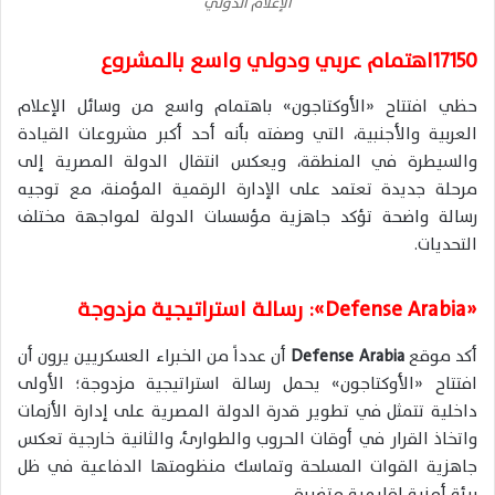
الإعلام الدولي
17150اهتمام عربي ودولي واسع بالمشروع
حظي افتتاح «الأوكتاجون» باهتمام واسع من وسائل الإعلام
العربية والأجنبية، التي وصفته بأنه أحد أكبر مشروعات القيادة
والسيطرة في المنطقة، ويعكس انتقال الدولة المصرية إلى
مرحلة جديدة تعتمد على الإدارة الرقمية المؤمنة، مع توجيه
رسالة واضحة تؤكد جاهزية مؤسسات الدولة لمواجهة مختلف
التحديات.
«Defense Arabia»: رسالة استراتيجية مزدوجة
أكد موقع
Defense Arabia
أن عدداً من الخبراء العسكريين يرون أن
افتتاح «الأوكتاجون» يحمل رسالة استراتيجية مزدوجة؛ الأولى
داخلية تتمثل في تطوير قدرة الدولة المصرية على إدارة الأزمات
واتخاذ القرار في أوقات الحروب والطوارئ، والثانية خارجية تعكس
جاهزية القوات المسلحة وتماسك منظومتها الدفاعية في ظل
بيئة أمنية إقليمية متغيرة.