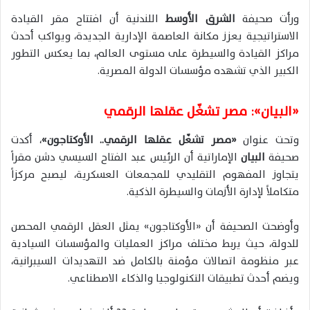
ورأت صحيفة
الشرق الأوسط
اللندنية أن افتتاح مقر القيادة
الاستراتيجية يعزز مكانة العاصمة الإدارية الجديدة، ويواكب أحدث
مراكز القيادة والسيطرة على مستوى العالم، بما يعكس التطور
الكبير الذي تشهده مؤسسات الدولة المصرية.
«البيان»: مصر تشغّل عقلها الرقمي
وتحت عنوان
«مصر تشغّل عقلها الرقمي.. الأوكتاجون»
، أكدت
صحيفة
البيان
الإماراتية أن الرئيس عبد الفتاح السيسي دشن مقراً
يتجاوز المفهوم التقليدي للمجمعات العسكرية، ليصبح مركزاً
متكاملاً لإدارة الأزمات والسيطرة الذكية.
وأوضحت الصحيفة أن «الأوكتاجون» يمثل العقل الرقمي المحصن
للدولة، حيث يربط مختلف مراكز العمليات والمؤسسات السيادية
عبر منظومة اتصالات مؤمنة بالكامل ضد التهديدات السيبرانية،
ويضم أحدث تطبيقات التكنولوجيا والذكاء الاصطناعي.