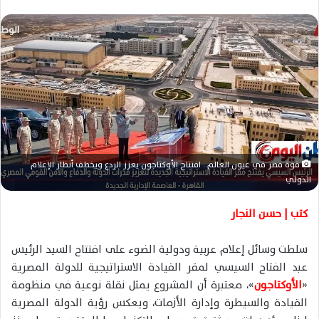
ر
س
ل
ب
ر
ي
د
ا
إ
ل
قوة مصر في عيون العالم.. افتتاح الأوكتاجون يعزز الردع ويخطف أنظار الإعلام
ك
الدولي
ت
كتب | حسن النجار
ر
و
ن
سلطت وسائل إعلام عربية ودولية الضوء على افتتاح السيد الرئيس
ي
عبد الفتاح السيسي لمقر القيادة الاستراتيجية للدولة المصرية
ا
«
الأوكتاجون
»، معتبرة أن المشروع يمثل نقلة نوعية في منظومة
القيادة والسيطرة وإدارة الأزمات، ويعكس رؤية الدولة المصرية