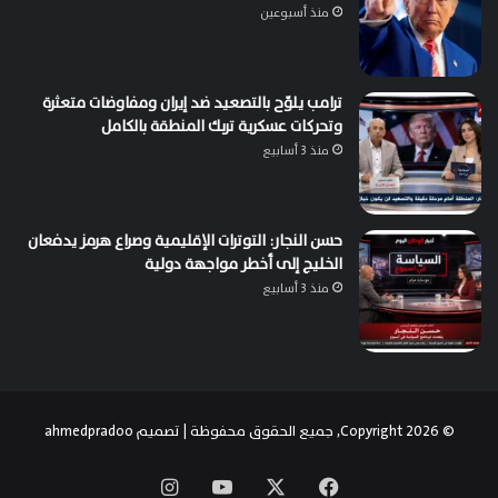
منذ أسبوعين
ترامب يلوّح بالتصعيد ضد إيران ومفاوضات متعثرة
وتحركات عسكرية تربك المنطقة بالكامل
منذ 3 أسابيع
حسن النجار: التوترات الإقليمية وصراع هرمز يدفعان
الخليج إلى أخطر مواجهة دولية
منذ 3 أسابيع
© Copyright 2026, جميع الحقوق محفوظة | تصميم
ahmedpradoo
‫X
فيسبوك
‫YouTube
انستقرام