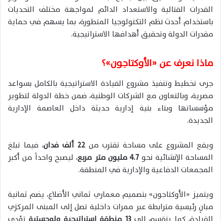
القدرات القتالية والاستعداد الدائم لمواجهة مختلف التحديات
باستخدام أحدث نظم التكنولوجيا المتطورة، بما يسهم في حماية
مقدرات الدولة وتحقيق أهدافها الاستراتيجية.
ماذا نعرف عن «الأوكتاجون»؟
جرى تخطيط وتنفيذ مشروع القيادة الاستراتيجية بالكامل بسواعد
مصرية، وبالتعاون مع الشركات الوطنية، ضمن خطة الدولة لتطوير
مؤسساتها وبناء بنية إدارية حديثة داخل العاصمة الإدارية
الجديدة.
ويقع المشروع على مساحة تقترب من
22 ألف فدان
، فيما تبلغ
المساحة الإنشائية نحو
4.7 مليون متر مربع
، ليصبح واحداً من أكبر
المجمعات الدفاعية والإدارية في المنطقة.
ويتميز «الأوكتاجون» بتصميم معماري ثماني الأضلاع، يضم ثمانية
مبانٍ رئيسية مترابطة عبر ممرات داخلية تصل إلى المبنى المركزي
للقيادة، كما ينقسم إلى
13 منطقة استراتيجية ولوجستية
تؤدي