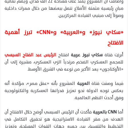
وأضافت أن المشروع يمتد على مساحة 22 ألف فدان، ويضم ثمانية
مبانٍ رئيسية مثمنة الأضلاع تتصل ببعضها من خلال ممرات داخلية
وصولاً إلى مبنيي القيادة المركزيين.
«سكاي نيوز» و«العربية» و«CNN» تبرز أهمية
الافتتاح
أبرزت قناة
سكاي نيوز عربية
افتتاح
الرئيس عبد الفتاح السيسي
للمجمع العسكري الضخم مرتدياً الزي العسكري، مشيرة إلى أن
«الأوكتاجون» يعد الأكبر من نوعه في الشرق الأوسط.
فيما وصفت قناة
العربية
المشروع بأنه «عقل مصر»، مؤكدة أنه
يعكس توجه الدولة نحو تعزيز قدراتها العسكرية والتكنولوجية
وفق أحدث النظم العالمية.
أما
CNN بالعربية
فأكدت أن الرئيس السيسي أوضح خلال الافتتاح أن
الهدف من مقر القيادة الاستراتيجية هو تحقيق التكامل في
التخطيط والتنسيق بين جميع جهات القوات المسلحة، وتعزيز