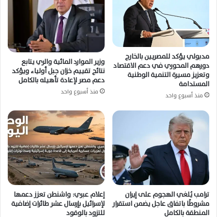
مدبولي يؤكد للمصريين بالخارج
وزير الموارد المائية والري يتابع
دورهم المحوري في دعم الاقتصاد
نتائج تقييم خزان جبل أولياء ويؤكد
وتعزيز مسيرة التنمية الوطنية
دعم مصر لإعادة تأهيله بالكامل
المستدامة
منذ أسبوع واحد
منذ أسبوع واحد
ترامب يُلغي الهجوم على إيران
إعلام عبري: واشنطن تعزز دعمها
مشروطًا باتفاق عاجل يضمن استقرار
لإسرائيل بإرسال عشر طائرات إضافية
المنطقة بالكامل
للتزود بالوقود