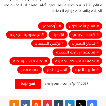
مهام تشغيلية متخصصة، بما يحقق أعلى مستويات الكفاءة في
القيادة والسيطرة وإدارة العمليات.
افتتاح الأوكتاجون
الأوكتاجون
الإعلام الدولي
الاخبار
الجمهورية الجديدة
الدفاع المصري
الرئيس السيسي
العاصمة الإدارية الجديدة
القوات المسلحة المصرية
القيادة الاستراتيجية
تقارير عالمية
حسن النجار
قوة مصر
نسخ الرابط
فيسبوك
‫X
لينكدإن
‏Tumblr
بينتيريست
‏Reddit
‏VKontakte
Odnoklassniki