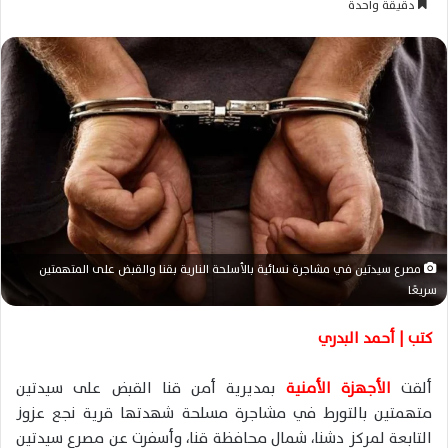
دقيقة واحدة
س
ل
ب
ر
ي
د
ا
إ
ل
ك
ت
مصرع سيدتين في مشاجرة نسائية بالأسلحة النارية بقنا والقبض على المتهمتين
ر
سريعًا
و
ن
كتب | أحمد البدري
ي
ا
ألقت
الأجهزة الأمنية
بمديرية أمن قنا القبض على سيدتين
متهمتين بالتورط في مشاجرة مسلحة شهدتها قرية نجع عزوز
التابعة لمركز دشنا، شمال محافظة قنا، وأسفرت عن مصرع سيدتين