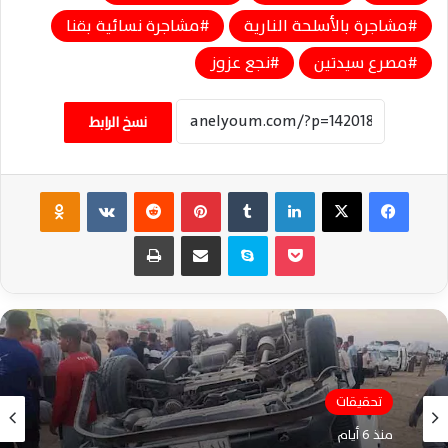
مشاجرة بالأسلحة النارية
مشاجرة نسائية بقنا
مصرع سيدتين
نجع عزوز
نسخ الرابط
فيسبوك
‫X
لينكدإن
‏Tumblr
بينتيريست
‏Reddit
‏VKontakte
Odnoklassniki
‫Pocket
سكايب
مشاركة عبر البريد
طباعة
تحقيقات
منذ 6 أيام