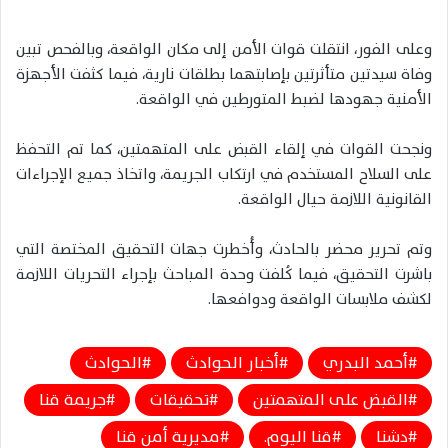
وعلى الفور، انتقلت قوات الأمن إلى مكان الواقعة، وبالفحص تبين
وفاة سيدتين متأثرتين بإصابتهما بطلقات نارية، فيما كثفت الأجهزة
الأمنية جهودها لضبط المتورطين في الواقعة.
ونجحت القوات في إلقاء القبض على المتهمتين، كما تم التحفظ
على السلاح المستخدم في ارتكاب الجريمة، واتخاذ جميع الإجراءات
القانونية اللازمة حيال الواقعة.
وتم تحرير محضر بالحادث، وأُخطرت جهات التحقيق المختصة التي
باشرت التحقيق، فيما كُلفت وحدة المباحث بإجراء التحريات اللازمة
لكشف ملابسات الواقعة ودوافعها.
أحمد البدري
أخبار الحوادث
الحوادث
القبض على المتهمتين
تحقيقات
جريمة قنا
دشنا
قنا اليوم.
مديرية أمن قنا