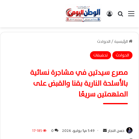
القائمة
بحث عن
تسجيل الدخول
الرئيسية
/
الحوادث
الحوادث
تحقيقات
مصرع سيدتين في مشاجرة نسائية
بالأسلحة النارية بقنا والقبض على
المتهمتين سريعًا
حسن النجار
أ
5:49 م5 يوليو، 2026
0
17٬185
ر