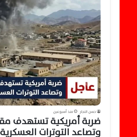
حسن النجار
منذ أسبوعين
ضربة أمريكية تستهدف مقرً
وتصاعد التوترات العسكرية 