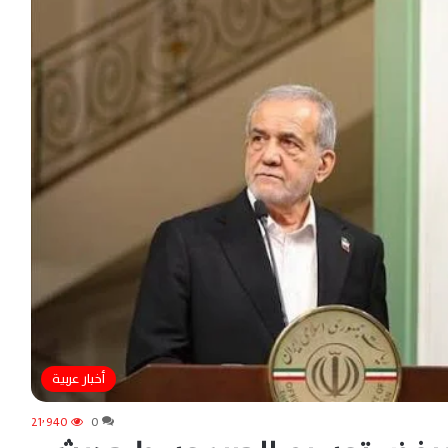
أخبار عربية
21٬940
0