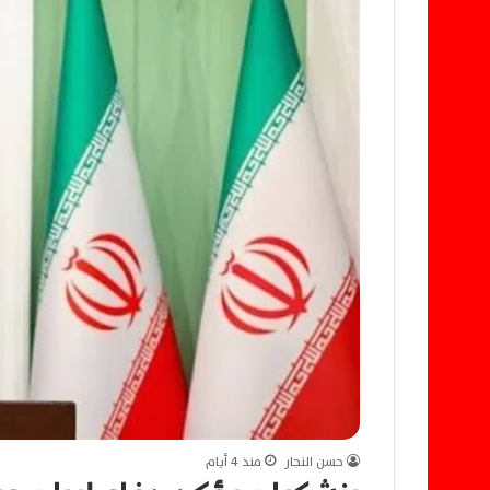
حسن النجار
منذ 4 أيام