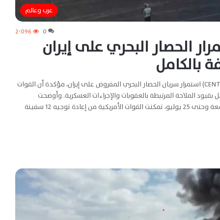
عرب وعالم
2٬096
0
ار الحصار البحري على إيران
ة بالكامل
كتبت | مي الكاشف أعلنت القيادة المركزية الأمريكية (CENTCOM) استمرار سريان الحصار البحري المفروض على إيران، مؤكدة أن القوات
امل بقيود الملاحة المرتبطة بالعقوبات والإجراءات العسكرية. وأوضحت
القيادة، في بيان نشرته عبر منصة “إكس”، أنه منذ يوم الجمعة وحتى 25 يوليو، تمكنت القوات الأمريكية من إعادة توجيه 12 سفينة