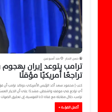
حسن النجار
منذ أسبوعين
ترامب يتوعد إيران بهجوم
تراجعًا أمريكيًا مؤقتًا
كتب | محمود سعد أكد الرئيس الأمريكي دونالد ترامب أن قرا
أي تراجع في موقف واشنطن، مشددًا على أن الخيار العسكري 
ترامب، خلال مقابلة مع قناة LCI الفرنسية، إن تعليق الضربات “لا يعني أننا تراجعنا”، مضيفًا: “ما زلنا…
أكمل القراءة »