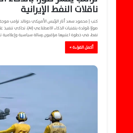
ناقلات النفط الإيرانية
كتب | محمود سعد أثار الرئيس الأمريكي دونالد ترامب مو
صورًا مُولدة بتقنيات الذك
نفط، في خطوة اعتبرها مراقبون رسالة سياسية وإعلامية تع
أكمل القراءة »