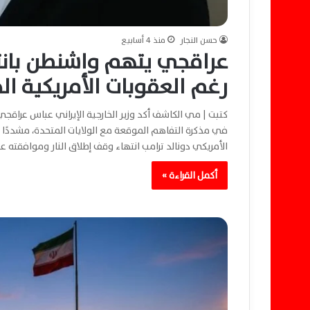
حسن النجار
منذ 4 أسابيع
عراقجي يتهم واشنطن بانته
رغم العقوبات الأمريكية ال
كتبت | مي الكاشف أكد وزير الخارجية الإيراني عباس عراقجي
في مذكرة التفاهم الموقعة مع الولايات المتحدة، مشددًا ع
الأمريكي دونالد ترامب انتهاء وقف إطلاق النار وموافقته
أكمل القراءة »