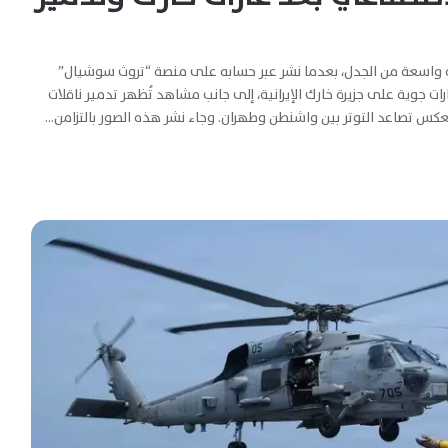
جة واسعة من الجدل، بعدما نشر عبر حسابه على منصة “تروث سوشيال”
اء الاصطناعي (AI)، تحاكي تنفيذ غارات جوية على جزيرة خارك الإيرانية، إلى جانب مشاهد تُظهر تدمير ناقلات
كس تصاعد التوتر بين واشنطن وطهران. وجاء نشر هذه الصور بالتزامن…