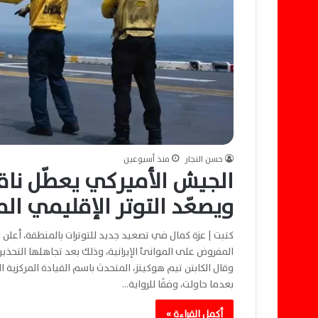
حسن النجار
منذ أسبوعين
الجيش الأميركي يعطّل ناقل
ويصعّد التوتر الإقليمي ال
كتبت | عزة كمال في تصعيد جديد للتوترات بالمنطقة، أعلن ا
المفروض على الموانئ الإيرانية، وذلك بعد تجاهلها التحذيرات
وقال الكابتن تيم هوكينز، المتحدث باسم القيادة المركزية ا
بعدما حاولت، وفقًا للرواية…
أكمل القراءة »