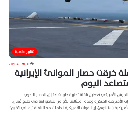
تقارير عالمية
20٬049
0
ة خرقت حصار الموانئ الإيرانية
متصاعد اليوم
لجيش الأميركي تعطيل ناقلة تجارية حاولت اختراق الحصار البحري
 الأميركية المتكررة وعدم امتثالها للأوامر الصادرة لها في خليج عُمان.
لأميركية (سنتكوم)، إن القوات الأميركية تعاملت مع الناقلة “إم تي لافين”