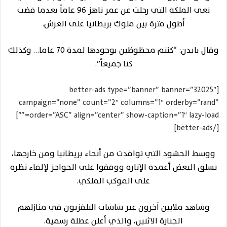
نعى الملكة التي رحلت عن عمر ناهز 96 عاماً بعدما قضت
أطول فترة بين ملوك بريطانيا على العرش.
وقال بايدن: “كنتم محظوظين بوجودها لمدة 70 عاما… وكذلك
كنا جميعاً”.
[better-ads type=”banner” banner=”32025″
campaign=”none” count=”2″ columns=”1″ orderby=”rand”
order=”ASC” align=”center” show-caption=”1″ lazy-load=””]
[/better-ads]
ووسط الحشود التي توافدت من أنحاء بريطانيا ومن خارجها،
تسلق البعض أعمدة الإنارة ووقفوا على الحواجز لإلقاء نظرة
على الموكب الملكي.
وشاهد ملايين آخرون عبر شاشات التلفزيون في منازلهم
الجنازة الاثنين، والذي أعلن عطلة رسمية.