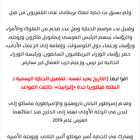
ولم يسبق بث جنازة لملك بريطاني على التلفزيون من قبل.
وقبيل بدء مراسم الجنازة وصل عدد ضخم من الملوك والأمراء
والرؤساء بينهم الرئيس الفرنسي إيمانويل ماكرون وزوجته،
ورؤساء وزعماء دول الكومنولث. وإضافة إلى الزعماء الأجانب،
حضر رؤساء الوزراء البريطانيون السابقون، ورئيسة الوزراء
الحالية ليز ترس، وزعيم حزب العمال كير ستارمر.
اقرا ايضا |
التاريخ يعيد نفسه . تفاصيل الجنازة الرسمية لـ
الملكة فيكتوريا جدة «إليزابيث»: خالفت القواعد
وقدم إمبراطور اليابان ناروهيتو والإمبراطورة ماساكو إلى
لندن في الرحلة الأولى لهما إلى الخارج منذ اعتلائهما
العرش عام 2019
وشارك في الجنازة أمير موناكو ألبير الثاني، وزوجته الأميرة