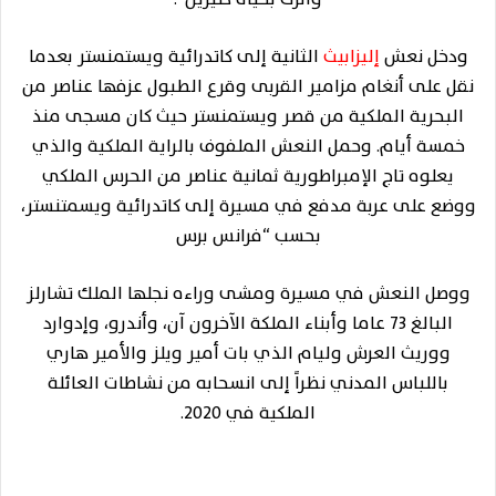
ودخل نعش
إليزابيث
الثانية إلى كاتدرائية ويستمنستر بعدما
نقل على أنغام مزامير القربى وقرع الطبول عزفها عناصر من
البحرية الملكية من قصر ويستمنستر حيث كان مسجى منذ
خمسة أيام. وحمل النعش الملفوف بالراية الملكية والذي
يعلوه تاج الإمبراطورية ثمانية عناصر من الحرس الملكي
ووضع على عربة مدفع في مسيرة إلى كاتدرائية ويسمتنستر،
بحسب “فرانس برس
ووصل النعش في مسيرة ومشى وراءه نجلها الملك تشارلز
البالغ 73 عاما وأبناء الملكة الآخرون آن، وأندرو، وإدوارد
ووريث العرش وليام الذي بات أمير ويلز والأمير هاري
باللباس المدني نظراً إلى انسحابه من نشاطات العائلة
الملكية في 2020.