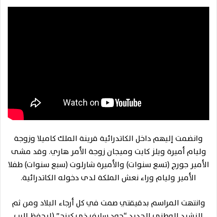
وانضمت إليهم داخل الكاتدرائية قرينة الملك كاميلا وزوجة
وليام أميرة ويلز كايت وميجان زوجة الأمر هاري. وقد مشى
الأمير جورج (تسع سنوات) والأميرة شارلوت (سبع سنوات) طفلا
الأمير وليام وراء نعش الملكة لدى دخوله الكاتدرائية.
وانتهت المراسم بدقيقتي صمت في كل أرجاء البلاد ومن ثم
النشيد الوطني الجديد “جود سايف ذي كينج” (ليحفظ الرب