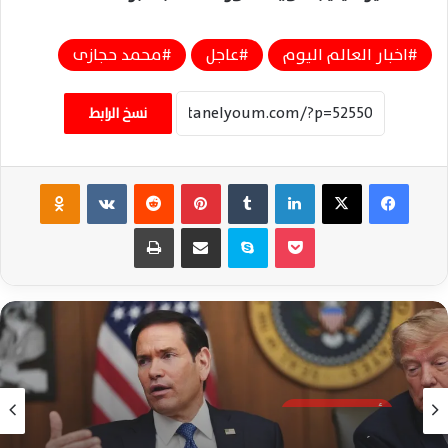
اخبار العالم اليوم
عاجل
محمد حجازى
نسخ الرابط
فيسبوك
‫X
لينكدإن
‏Tumblr
بينتيريست
‏Reddit
‏VKontakte
Odnoklassniki
‫Pocket
سكايب
مشاركة عبر البريد
طباعة
أخبار العالم اليوم
منذ أسبوع واحد