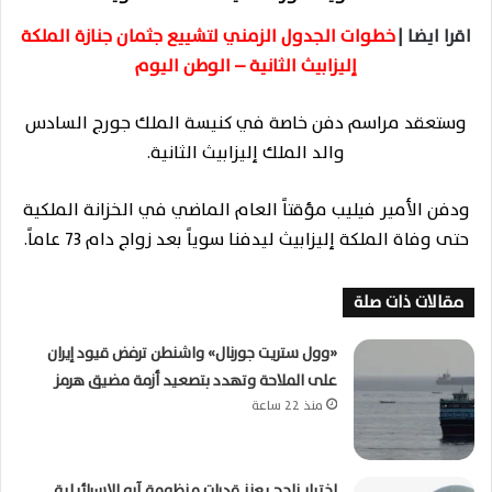
اقرا ايضا |
خطوات الجدول الزمني لتشييع جثمان جنازة الملكة
إليزابيث الثانية – الوطن اليوم
وستعقد مراسم دفن خاصة في كنيسة الملك جورج السادس
والد الملك إليزابيث الثانية.
ودفن الأمير فيليب مؤقتاً العام الماضي في الخزانة الملكية
حتى وفاة الملكة إليزابيث ليدفنا سوياً بعد زواج دام 73 عاماً.
مقالات ذات صلة
«وول ستريت جورنال» واشنطن ترفض قيود إيران
على الملاحة وتهدد بتصعيد أزمة مضيق هرمز
منذ 22 ساعة
اختبار ناجح يعزز قدرات منظومة آرو الإسرائيلية