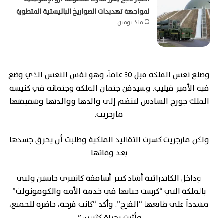
لمواجهة تهديدات الصواريخ الباليستية المتطورة
منذ يومين
وصنع نعش الملكة قبل 30 عاماً، وهو نفس النعش الذي وضع
فيه الأمير فيليب. وسيدفن جثمان الملكة وجثمانه في كنيسة
الملك جورج السادس لتنضم إلى والدها ووالدتها وشقيقتها
مارجريت.
ولكن مارجريت كسرت التقاليد الملكية وطلبت أن يحرق جسدها
بعد وفاتها
وداخل الكاتدرائية أشاد كبير أساقفة كانتبري جاستن ولبي
بالملكة التي “كرست حياتها في خدمة الأمة والكومونولث”
مشدداً على طابعها “الفرح”. وأكد “كانت فرحة، حاضرة للجميع،
وأثرت بحياة كثيرين”.