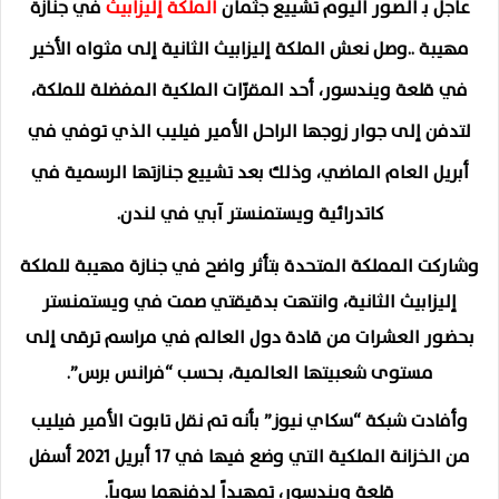
عاجل بـ الصور اليوم تشييع جثمان
الملكة إليزابيث
في جنازة
مهيبة ..وصل نعش الملكة إليزابيث الثانية إلى مثواه الأخير
في قلعة ويندسور، أحد المقرّات الملكية المفضلة للملكة،
لتدفن إلى جوار زوجها الراحل الأمير فيليب الذي توفي في
أبريل العام الماضي، وذلك بعد تشييع جنازتها الرسمية في
كاتدرائية ويستمنستر آبي في لندن.
وشاركت المملكة المتحدة بتأثر واضح في جنازة مهيبة للملكة
إليزابيث الثانية، وانتهت بدقيقتي صمت في ويستمنستر
بحضور العشرات من قادة دول العالم في مراسم ترقى إلى
مستوى شعبيتها العالمية، بحسب “فرانس برس”.
وأفادت شبكة “سكاي نيوز” بأنه تم نقل تابوت الأمير فيليب
من الخزانة الملكية التي وضع فيها في 17 أبريل 2021 أسفل
قلعة ويندسور، تمهيداً لدفنهما سوياً.