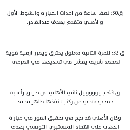
ق30: نصف ساعة من احداث المباراة والشوط الأول
والأهلي متقدم بهدف عبدالقادر.
ق 32: للمرة الثانية معلول يخترق ويمرر ارضية قوية
لمحمد شريف يفشل في تسديدها في المرمى.
ق 43: جوووووول ثاني للأهلي عن طريق رأسية
حمدي فتحي من ركنية نفذها طاهر محمد
وكان الأهلي قد نجح في تحقيق الفوز في مباراة
الذهاب على الاتحاد المنستيري التونسي بهدف