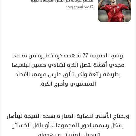
لحسم عودته من نيس الفرنسي قريبًا
منذ أسبوع واحد
وفي الدقيقة 77 شهدت كرة خطيرة من محمد
مجدي أفشة لتصل الكرة لشادي حسين ليلعبها
بطريقة رائعة ولكن تألق حارس مرمى الاتحاد
المنستيري وأخرج الكرة.
ويحتاج الأهلي لنهاية المباراة بهذه النتيجة ليتأهل
بشكل رسمي لدور المجموعات أو بأقل الخسائر
تسجيل المنستيري هدفان.