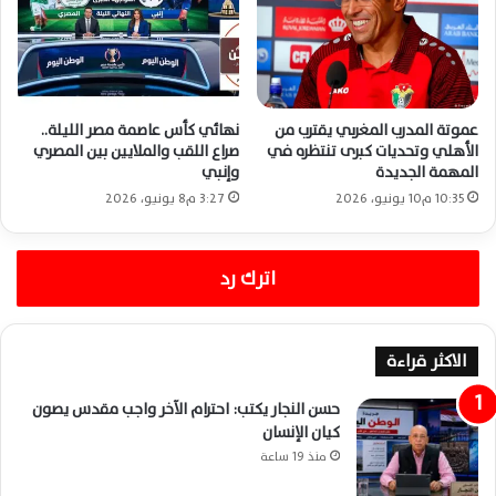
عموتة المدرب المغربي يقترب من
نهائي كأس عاصمة مصر الليلة..
الأهلي وتحديات كبرى تنتظره في
صراع اللقب والملايين بين المصري
المهمة الجديدة
وإنبي
10:35 م10 يونيو، 2026
3:27 م8 يونيو، 2026
اترك رد
الاكثر قراءة
حسن النجار يكتب: احترام الآخر واجب مقدس يصون
كيان الإنسان
منذ 19 ساعة