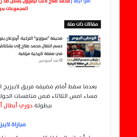
اقرا ايضا |
محمد صلاح لاعب ليفربول يسجل ضد رين
المجموعات بدوري أبط
مقالات ذات صلة
صحيفة “سوزجو” التركية: أردوغان يتر
حسم انتقال محمد صلاح إلى بشكتاش
في صفقة تاريخية مرتقبة
منذ أسبوعين
مساء امس الثلاثاء ضمن منافسات الجولة
ببطولة
دوري أبطال أو
مباراة لايب