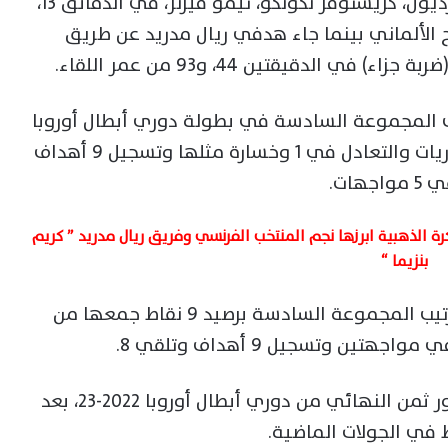
سجل أهداف المباراة كل من جوسكو جفارديول، كريستوفر نكونكو، تيمو فيرنر، في الدقائق 13،
يبزيج الألماني بينما جاء هدفي ريال مدريد عن طريق
 الدقيقتين 44، و93 من عمر اللقاء.
يب المجموعة السادسة في بطولة دوري أبطال أوروبا
برصيد 10 نقاط جمعها من الفوز في 3 مباريات والتعادل في 1 وخسارة مثلها وتسجيل 9 أهداف
واجهات.
كرة الذهبية ابرزها نجم المنتخب الفرنسي وفريق ريال مدريد ” كريم
بنزيما “
بينما تواجد لايبزيج في وصافة جدول ترتيب المجموعة السادسة برصيد 9 نقاط جمعها من
بالفعل التأهل إلى الدور ثمن النهائي من دوري أبطال أوروبا 2022-23، بعد