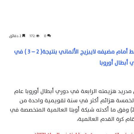
0
172
2 دقائق
اخبار الرياضة العالمية | ريال مدريد يسقط أمام مضيفه لايبزيج الألماني بنتيجة( 2 – 3 ) في
 أبطال أوروبا
مدريد هزيمته الرابعة في دوري أبطال أوروبا عام
ام 2001 فقط تعرض لخمسة هزائم أكثر في سنة تقويمية واحدة من
المسابقة (4 أيضًا في 2000 و2008 و2020) وفق ما أكدته شبكة أوبتا العالمية المتخصصة في
ام كرة القدم العالمية،