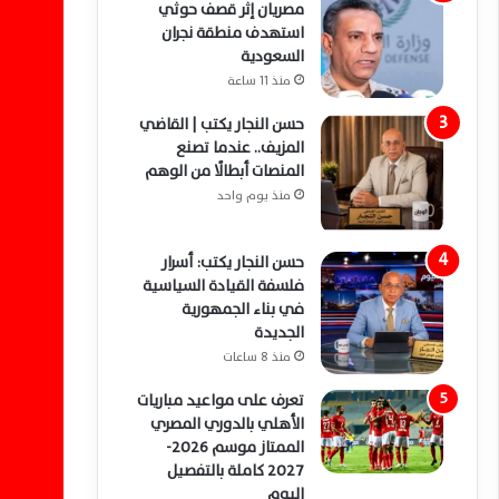
مصريان إثر قصف حوثي
استهدف منطقة نجران
السعودية
منذ 11 ساعة
حسن النجار يكتب | القاضي
المزيف.. عندما تصنع
المنصات أبطالًا من الوهم
منذ يوم واحد
حسن النجار يكتب: أسرار
فلسفة القيادة السياسية
في بناء الجمهورية
الجديدة
منذ 8 ساعات
تعرف على مواعيد مباريات
الأهلي بالدوري المصري
الممتاز موسم 2026-
2027 كاملة بالتفصيل
اليوم