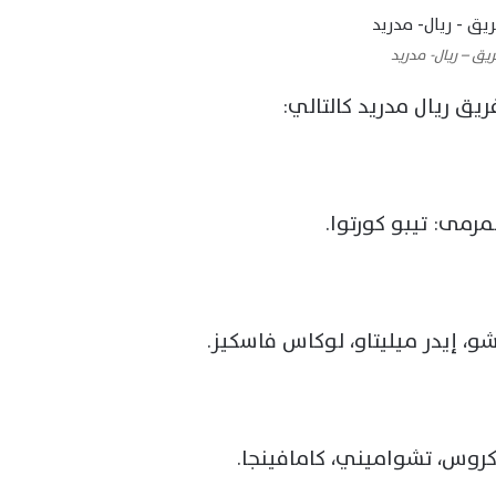
يق – ريال- مدريد
يق ريال مدريد كالتالي:
مرمى: تيبو كورتوا.
شو، إيدر ميليتاو، لوكاس فاسكيز.
روس، تشواميني، كامافينجا.