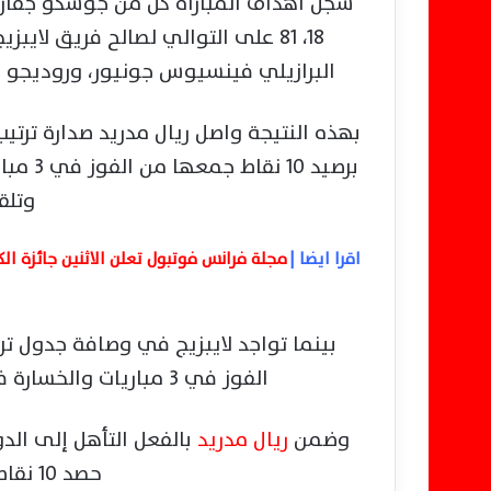
18، 81 على التوالي لصالح فريق لا
البرازيلي فينسيوس جونيور، وروديجو (ضربة جزاء) في
بهذه النتيجة واصل ريال مدريد صدارة ترت
وتلقي 5 م
اقرا ايضا |
مجلة فرانس فوتبول تعلن الاثنين جائزة ال
الفوز في 3 مباريات والخسارة في مواجهتين وتسجيل 9 أهداف وتلقي 8.
وضمن
ريال مدريد
حصد 10 نقاط في الجولات الماضية.