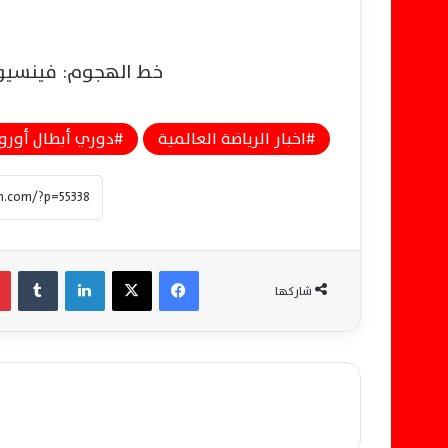
خط الهجوم: فينسيوس
اخبار الرياضة العالمية
دوري أبطال أوروب
فيسبوك
‫X
لينكدإن
‏Tumblr
شاركها