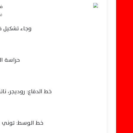
فر
وجاء تشكيل فر
حراسة ال
خط الدفاع: روديجر، نات
خط الوسط: توني ك