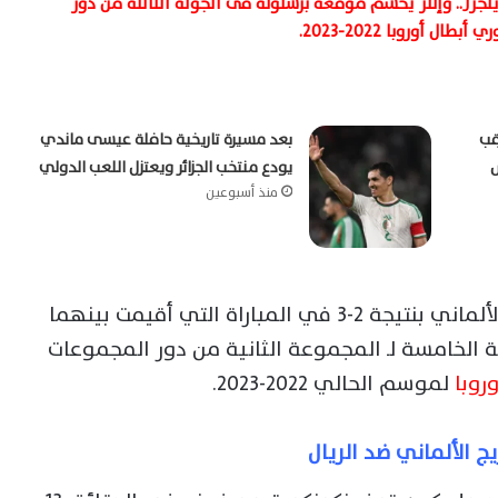
جرز.. وإنتر يحسم موقعة برشلونة فى الجولة الثالثة من دور
ال أوروبا 2022-2023.
قب
بعد مسيرة تاريخية حافلة عيسى ماندي
يودع منتخب الجزائر ويعتزل اللعب الدولي
منذ أسبوعين
بعدما سقط أمام مضيفه فريق لايبزيج الألماني بنتيجة 2-3 في المباراة التي أقيمت بينهما
 الخامسة لـ المجموعة الثانية من دور المجموعات
روبا
لموسم الحالي 2022-2023.
زيج الألماني ضد الريال