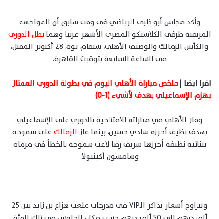
وأكد مجلس أبو ظبى الرياضي فى وقت سابق أن المواجهة
المرتقبة طرفى الكلاسيكو المصرى الأشهر عربيا وهما
بطل الدوري
والكأس الزمالك والوصيف الأهلى، ستقام يوم 28 أكتوبر المقبل،
فى الساعة السابعة بتوقيت القاهرة.
اقرا ايضا |
ملخص مباراة الأهلي اليوم في بطولة الدوري الممتاز
يهزم الإسماعيلي بهدف لأشيء (1-0)
وفاز الأهلي في مباراته الافتتاحية بالدوري على الإسماعيلي
بهدف نظيف أحرزه شادي حسين، بينما فاز
الزمالك
على سموحة
بثنائية نظيفة أحرزها شريف رضا لاعب سموحة بالخطأ في مرماه
وسامسون أكينيولا.
وتتراوح أسعار تذاكر الـVIP في مدرجات ملعب هزاع بن زايد بين 25
ألف درهم إلى 50 ألف درهم حسب مكان الجلوس فى تلك الفئة.