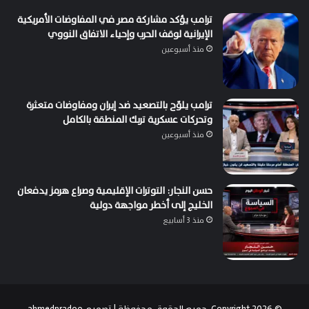
ترامب يؤكد مشاركة مصر في المفاوضات الأمريكية
الإيرانية لوقف الحرب وإحياء الاتفاق النووي
منذ أسبوعين
ترامب يلوّح بالتصعيد ضد إيران ومفاوضات متعثرة
وتحركات عسكرية تربك المنطقة بالكامل
منذ أسبوعين
حسن النجار: التوترات الإقليمية وصراع هرمز يدفعان
الخليج إلى أخطر مواجهة دولية
منذ 3 أسابيع
© Copyright 2026, جميع الحقوق محفوظة | تصميم
ahmedpradoo