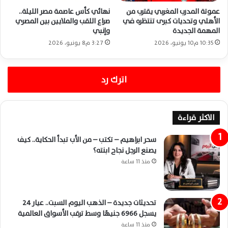
عموتة المدرب المغربي يقترب من
نهائي كأس عاصمة مصر الليلة..
الأهلي وتحديات كبرى تنتظره في
صراع اللقب والملايين بين المصري
المهمة الجديدة
وإنبي
10:35 م10 يونيو، 2026
3:27 م8 يونيو، 2026
اترك رد
الاكثر قراءة
سحر ابراهيم – تكتب – من الأب تبدأ الحكاية.. كيف
يصنع الرجل نجاح ابنته؟
منذ 11 ساعة
تحديثات جديدة – الذهب اليوم السبت.. عيار 24
يسجل 6966 جنيهًا وسط ترقب الأسواق العالمية
منذ 11 ساعة