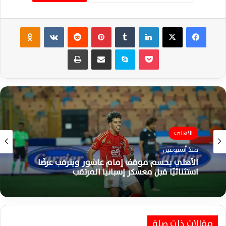
فيسبوك
‫X
لينكدإن
‏Tumblr
بينتيريست
‏Reddit
‏VKontakte
Odnoklassniki
‫Pocket
سكايب
مشاركة عبر البريد
طباعة
الاهلي
منذ أسبوعين
الأهلي يحسم موقف إمام عاشور ويترقب عرضًا
استثنائيًا قبل معسكر إسبانيا المرتقب
مقالات ذات صلة