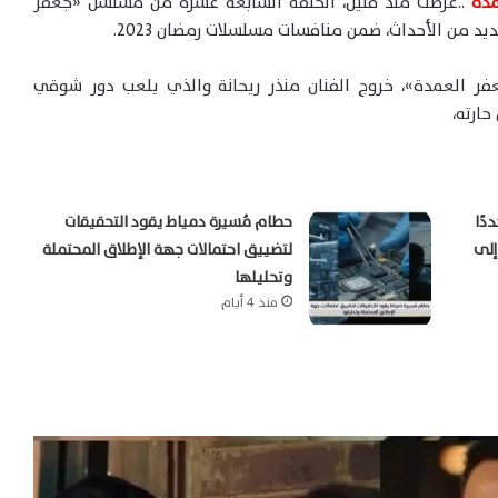
دة
..عرضت منذ قليل، الحلقة السابعة عشرة من مسلسل «جعفر
 من الأحداث، ضمن منافسات مسلسلات رمضان 2023.
 العمدة»، خروج الفنان منذر ريحانة والذي يلعب دور شوقي
ارته،
دًا
حطام مُسيرة دمياط يقود التحقيقات
إلى
لتضييق احتمالات جهة الإطلاق المحتملة
وتحليلها
منذ 4 أيام