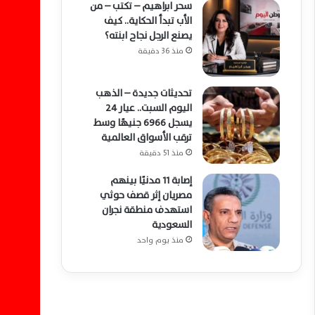
سحر ابراهيم – تكتب – من
الأب تبدأ الحكاية.. كيف
يصنع الرجل نجاح ابنته؟
منذ 36 دقيقة
تحديثات جديدة – الذهب
اليوم السبت.. عيار 24
يسجل 6966 جنيهًا وسط
ترقب الأسواق العالمية
منذ 51 دقيقة
إصابة 11 مدنيًا بينهم
مصريان إثر قصف حوثي
استهدف منطقة نجران
السعودية
منذ يوم واحد