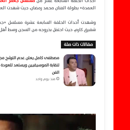
أحداث الحلقة السابعة عشر من
مسلسل جعفر العم
العمدة» بطولة الفنان محمد رمضان، حيث شهدت العديد
وشهدت أحداث الحلقة السابعة عشرة مسلسل «جعفر
شقيق كارم، حيث احتفل بخروجه من السجن وسط أهل ح
مقالات ذات صلة
مصطفى كامل يعلن عدم الترشح مجد
لنقابة الموسيقيين ويستعد للعودة 
الفن
منذ يوم واحد