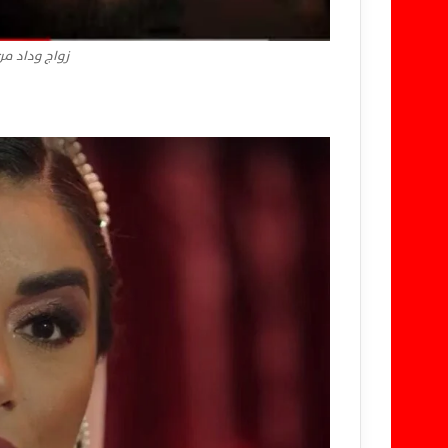
زواج وداد م