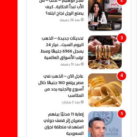
سحر ابراهيم – تكتب – من
الأب تبدأ الحكاية.. كيف
يصنع الرجل نجاح ابنته؟
منذ 36 دقيقة
تحديثات جديدة – الذهب
اليوم السبت.. عيار 24
يسجل 6966 جنيهًا وسط
ترقب الأسواق العالمية
منذ 51 دقيقة
عاجل الان – الذهب في
مصر يرتفع 160 جنيهًا خلال
أسبوع والجنيه يحد من
المكاسب
منذ 3 ساعات
إصابة 11 مدنيًا بينهم
مصريان إثر قصف حوثي
استهدف منطقة نجران
السعودية