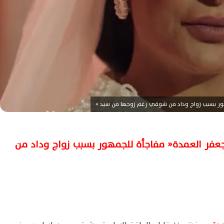
ور بسبب زواج وداد من شوقي رغم زوجها من سيد »
عفر العمدة« مفاجأة للجمهور بسبب زواج وداد من