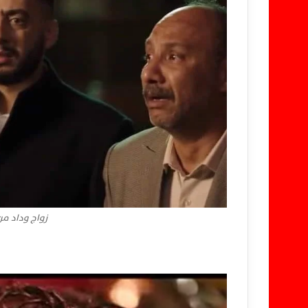
زواج وداد م