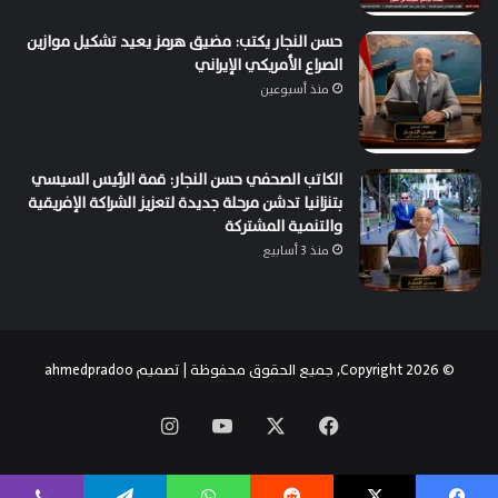
حسن النجار يكتب: مضيق هرمز يعيد تشكيل موازين
الصراع الأمريكي الإيراني
منذ أسبوعين
الكاتب الصحفي حسن النجار: قمة الرئيس السيسي
بتنزانيا تدشن مرحلة جديدة لتعزيز الشراكة الإفريقية
والتنمية المشتركة
منذ 3 أسابيع
© Copyright 2026, جميع الحقوق محفوظة | تصميم
ahmedpradoo
‫X
فيسبوك
‫YouTube
انستقرام