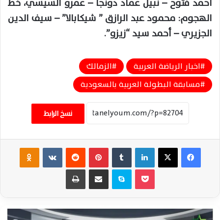
أحمد فتوح – نبيل عماد دونجا – عمرو السيسي، خط
الهجوم: محمود عبد الرازق ” شيكابالا” – سيف الدين
الجزيري – أحمد سيد “زيزو”.
اخبار الرياضة العربية
الزمالك
مسابقة البطولة العربية بالسعودية
نسخ الرابط
فيسبوك
‫X
لينكدإن
‏Tumblr
بينتيريست
‏Reddit
‏VKontakte
Odnoklassniki
‫Pocket
سكايب
مشاركة عبر البريد
طباعة