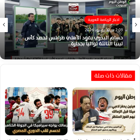
الزمالك
اخبار الرياضة العربية
3:41 م25 مايو، 2026
2:03 ص10 يونيو، 2026
الزمالك يوجه الشكر للمهنئين بعد التتويج
التاريخي بالدوري المصري الممتاز
حسام البدري يقود الأهلي طرابلس لحصد كأس
مقالات ذات صلة
ليبيا الثالثة توالياً بجدارة