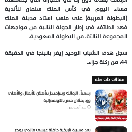
الزمالك بهدف دون رد، في المباراة التي جمعتهما
مساء اليوم في كأس الملك سلمان للأندية
(البطولة العربية) على ملعب استاد مدينة الملك
فهد الطائف، في إطار الجولة الثانية من مواجهات
المجموعة الثالثة، من البطولة السعودية.
سجل هدف الشباب الوحيد إيفر بانينجا في الدقيقة
44، من ركلة جزاء.
مقالات ذات صلة
رسمياً.. الزمالك وبيراميدز يتأهلان للأبطال والأهلي
وزد يمثلان مصر بالكونفدرالية
منذ أسبوعين
بعد مسيرة تاريخية حافلة عيسى ماندي يودع