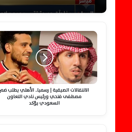
ا
ل
ا
ن
ت
ق
ا
ل
ا
ت
الانتقالات الصيقية | رسميا.. الأهلي يطلب ضم
ا
مصطفى فتحي ورئيس نادي التعاون
ل
السعودي يؤكد
ص
ي
ق
ي