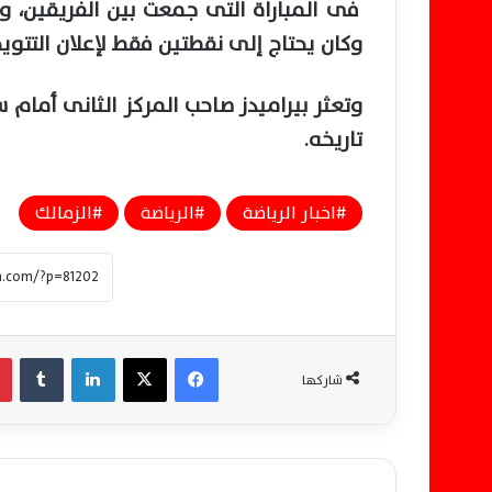
فى المباراة التى جمعت بين الفريقين،
وكان يحتاج إلى نقطتين فقط لإعلان التتويج 
تاريخه.
اخبار الرياضة
الرياضة
الزمالك
فيسبوك
‫X
لينكدإن
‏Tumblr
شاركها