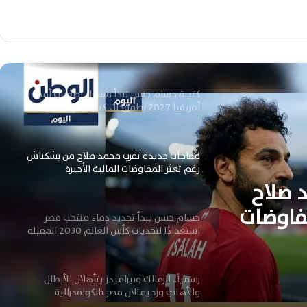
إمام عاشور يشعل اهتمام أوروبا وسيلتك
وكوفنتري يتنافسان بقوة لضمه هذا الصيف
كتيبة حسام حسن تبدأ مشوار تصفيات أمم
أفريقيا 2027 بطموحات كبيرة نحو التأهل
مفاجآت جديدة تقرب محمد صلاح من بشكتاش
رغم تعثر المفاوضات المالية الأخيرة
 صلاح
فاوضات
حسام حسن يبدأ تجديد دماء منتخب مصر
استعدادًا لتحديات كأس العالم 2030 المقبلة
رسمياً.. الزمالك وبيراميدز يتأهلان للأبطال
والأهلي وزد يمثلان مصر بالكونفدرالية