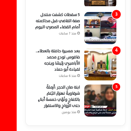
5 سقطات كشفت منتحل
صفة القاضي قبل محاكمته
أمام القضاء المصري اليوم
منذ 7 ساعات
بعد مسيرة حافلة بالعطاء..
فاقوس تودع محمد
الأباصيري رئيسًا ويتجه
لقيادة أبو حماد
منذ 6 ساعات
ابنة صان الحجر :أرملةٌ
شرقاويةٌ تهزمُ اليُتمَ
بالكفاحِ وتُربِّي خمسةَ أبناءٍ
حتى الزَّواجِ والاستقرار
منذ يومين