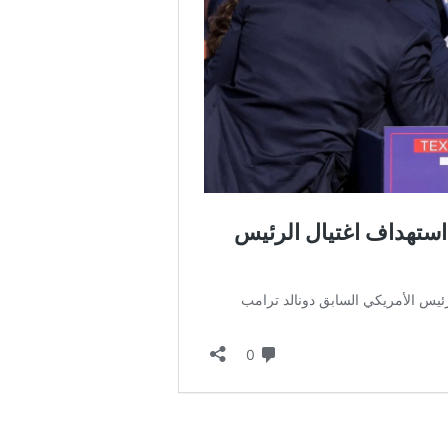
ضربات أمريكية سعودية بالعراق تودي بحياة
ستة مستشارين إيرانيين وتصعيد أمني واسع