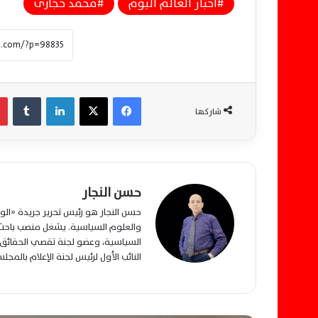
اخبار العالم اليوم
محمد حجازى
فيسبوك
‫X
لينكدإن
‏Tumblr
شاركها
حسن النجار
حسن النجار هو رئيس تحرير جريدة «ا
والعلوم السياسية. يشغل منصب باحث م
السياسية، وعضو لجنة تقصي الحقائق ب
النائب الأول لرئيس لجنة الإعلام بالمج