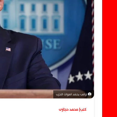
إ
ل
ك
ت
ر
و
ن
ي
ا
ترامب يحصد اصوات الحزب
كتب| محمد حجازى