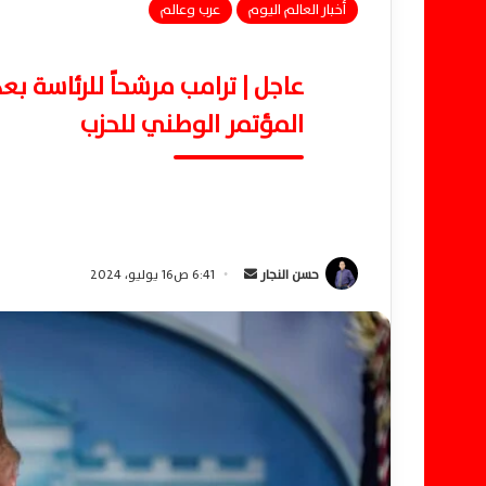
أخبار العالم اليوم
عرب وعالم
عاجل | ترامب مرشحاً للرئاسة 
المؤتمر الوطني للحزب
حسن النجار
أ
6:41 ص16 يوليو، 2024
ر
س
ل
ب
ر
ي
د
ا