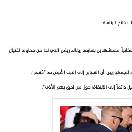
خابياً، مستشهدين بسابقة رونالد ريغن الذي نجا من محاولة اغتيال
للجمهوريين، أن السباق إلى البيت الأبيض قد “حُسم”.
يل دائماً إلى الالتفاف حول من لحق بهم الأذى”.