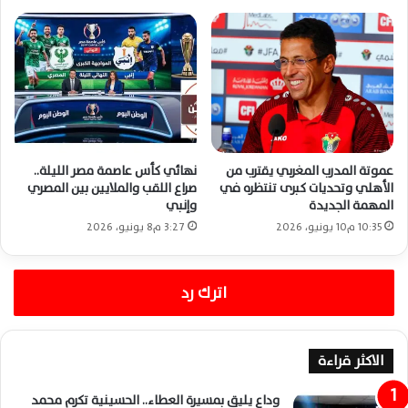
عموتة المدرب المغربي يقترب من
نهائي كأس عاصمة مصر الليلة..
الأهلي وتحديات كبرى تنتظره في
صراع اللقب والملايين بين المصري
المهمة الجديدة
وإنبي
10:35 م10 يونيو، 2026
3:27 م8 يونيو، 2026
اترك رد
الاكثر قراءة
وداع يليق بمسيرة العطاء.. الحسينية تكرم محمد