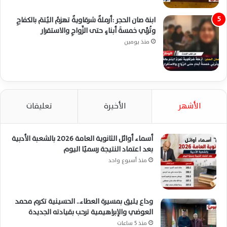
ابنة صان الحجر :أرملةٌ شرقاويةٌ تهزمُ اليُتمَ بالكفاحِ
وتُربِّي خمسةَ أبناءٍ حتى الزَّواجِ والاستقرار
منذ يومين
الأشهر
الأخيرة
تعليقات
أسماء أوائل الثانوية العامة 2026 بالشعبة الأدبية
بعد اعتماد النتيجة رسميًا اليوم
منذ أسبوع واحد
وداع يليق بمسيرة العطاء.. الحسينية تكرم محمد
العوضي والإبراهيمية ترحب بقيادته الجديدة
منذ 5 ساعات