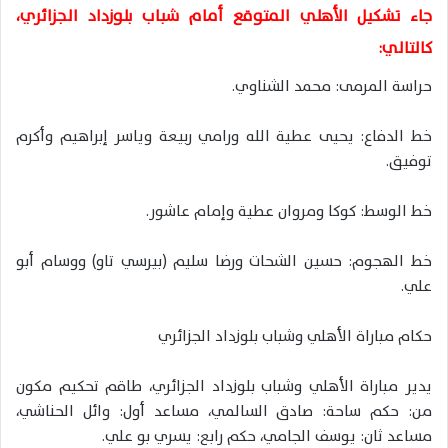
جاء تشكيل الأهلي المتوقع أمام شباب بلوزداد الجزائري،
كالتالي:
حراسة المرمى: محمد الشناوي.
خط الدفاع: يحيى عطية الله ورامي ربيعة وياسر إبراهيم وأكرم
توفيق.
خط الوسط: كوكا ومروان عطية وإمام عاشور.
خط الهجوم: حسين الشحات ورضا سليم (بيرسي تاو) ووسام أبو
علي.
حكام مباراة الأهلي وشباب بلوزداد الجزائري
يدير مباراة الأهلي وشباب بلوزداد الجزائري، طاقم تحكيم مكون
من: حكم ساحة: صادق السالمي، مساعد أول: وائل الحناشي،
مساعد ثان: يوسف الجامي، حكم رابع: يسري بو علي.