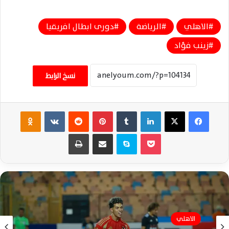
الاهلي
الرياضة
دورى ابطال افريقيا
زينب فؤاد
نسخ الرابط
فيسبوك
‫X
لينكدإن
‏Tumblr
بينتيريست
‏Reddit
‏VKontakte
Odnoklassniki
‫Pocket
سكايب
مشاركة عبر البريد
طباعة
الاهلي