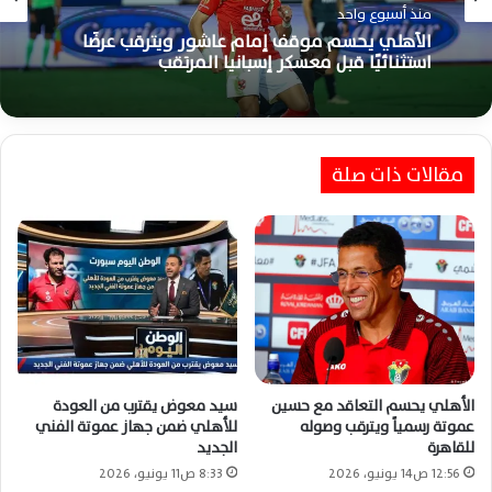
منذ أسبوعين
الاهلي
محمد شريف يتمسك بالبقاء ويضع الأهلي أمام
منذ أسبوع واحد
أزمة جديدة خلال الميركاتو الصيفي الحالي
مقالات ذات صلة
الأهلي يحسم موقف إمام عاشور ويترقب عرضًا
استثنائيًا قبل معسكر إسبانيا المرتقب
الأهلي يحسم التعاقد مع حسين
سيد معوض يقترب من العودة
عموتة رسمياً ويترقب وصوله
للأهلي ضمن جهاز عموتة الفني
للقاهرة
الجديد
12:56 ص14 يونيو، 2026
8:33 ص11 يونيو، 2026