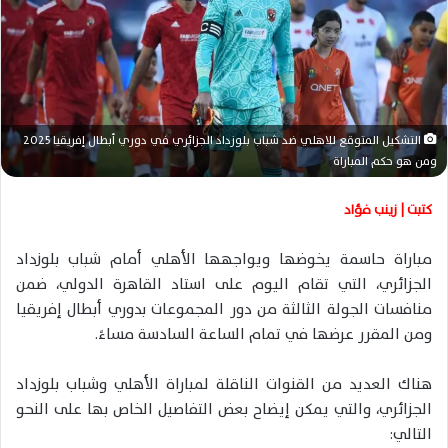
ر
ي
د
ا
إ
ل
التشكيل المتوقع للاهلي ضد شباب بلوزداد الجزائري في دوري أبطال إفريقيا 2025
ك
ومن هو حكم المباراة
ت
ر
كتبت | زينب فؤاد
و
ن
مباراة حاسمة يخوضها ويواجهها الأهلي أمام شباب بلوزداد
ي
الجزائري، التي تقام اليوم على استاد القاهرة الدولي، ضمن
ا
منافسات الجولة الثالثة من دور المجموعات بدوري أبطال إفريقيا
ومن المقرر عرضها في تمام الساعة السادسة مساءً.
هناك العديد من القنوات الناقلة لمباراة الأهلي وشباب بلوزداد
الجزائري، والتي يمكن إيضاح بعض التفاصيل الخاص بها على النحو
التالي: