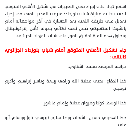
استقر كولر على إجراء بعض التغييرات في تشكيل الأهلي المتوقع،
الذي يبدأ به مباراة شباب بلوزداد؛ فيرغب المدير الفني في إجراء
تعديل على طريقة اللعب، بعد الخسارة في آخر مواجهاته أمام
باتشوكا المكسيكي ضمن نصف نهائي بطولة كأس إنتركونتيننال،
ويحاول هذه المرة تحقيق الفوز على شباب بلوزداد الجزائري.
جاء تشكيل الأهلي المتوقع أمام شباب بلوزداد الجزائري،
كالتالي:
حراسة المرمى: محمد الشناوي.
خط الدفاع: يحيى عطية الله ورامي ربيعة وياسر إبراهيم وأكرم
توفيق.
خط الوسط: كوكا ومروان عطية وإمام عاشور.
خط الهجوم: حسين الشحات ورضا سليم (بيرسي تاو) ووسام أبو
علي.