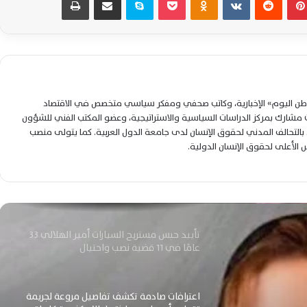
النارية بقنا والقبض على المتهمتين سريعًا
مأساة الثانوية العامة بالشرقية.. وفاة طالبة
متفوقة داخل اللجنة وحلم الطب ينتهي في
لحظات مؤلمة
لوطن اليوم» الإخبارية، وكاتب صحفي ومفكر سياسي متخصص في الاقتصاد
مصرع سيدة إثر سقوطها من الطابق الرابع
شارك بمركز الدراسات السياسية والاستراتيجية، وعضو المكتب الفني للشؤون
خلال محاولة الهرب بحدائق أكتوبر
التحالف المدني لحقوق الإنسان لدى جامعة الدول العربية. كما يتولى منصب
لس الأعلى لحقوق الإنسان الدولية.
مصرع عاملين وإصابة 20 بانقلاب سيارة عمال
وتحرك حكومي عاجل لمتابعة الحادث
تأييد حبس مستريح السيارات أمير الهلالي 33
عامًا في 11 قضية نصب واحتيال
اعترافات صادمة تكشف تفاصيل مروعة لجريمة