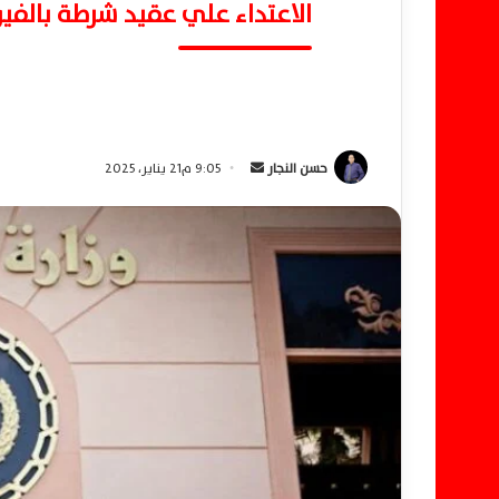
الاعتداء علي عقيد شرطة بالفيو
حسن النجار
أ
9:05 م21 يناير، 2025
ر
س
ل
ب
ر
ي
د
ا
إ
ل
ك
ت