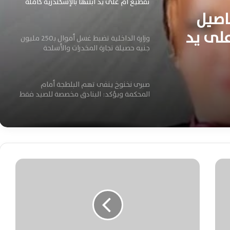
تقطيع أم على يد ابنتها بالإسكندرية كاملة
اصيل
لى يد
وزارة الداخلية تضبط غسل أموال بـ250 مليون
جنيه حصيلة تجارة المخدرات والأسلحة
صبرى نخنوخ ينفى تهم البلطجة أمام
المحكمة ويؤكد: البنادق مخصصة للصيد فقط
بعد حادث قطار المحلة.. مستندات صرف
تعويضات الضحايا وقيمة الدعم وشروط
الاستحقاق كاملة
ح
س
خروج عربة قطار عن القضبان بمحطة محلة روح
ن
يُصيب 14 راكبًا بالغربية اليوم
ا
ل
ن
مصرع سيدتين في مشاجرة نسائية بالأسلحة
ج