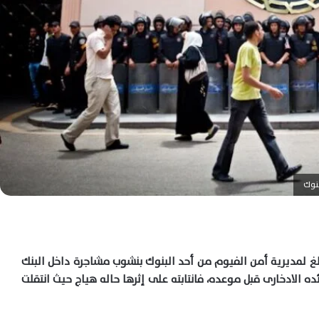
بنوك
من عن أنه بتاريخ اليوم 21 الجارى تبلغ لمديرية أمن الفيوم من أحد البنوك بنشوب مشاجرة داخل البنك
ده الادخارى قبل موعده، فانتابته على إثرها حاله هياج حيث انتقلت