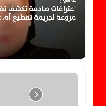
منذ أسبوعين
اعترافات صادمة تكشف تف
مروعة لجريمة تقطيع أم ع
ابنتها بالإسكندرية كاملة
م
ص
ر
و
ر
و
س