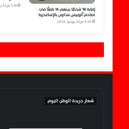
ل
3:35 ص23 يونيو، 2026
إصابة 18 شخصًا بينهم 16 طفلًا في
ا
تصادم أتوبيس مدارس بالإسكندرية
ق
ا
4:26 ص25 يونيو، 2026
ت
ا
ل
ث
ن
ا
ئ
ي
ة
ف
ي
م
ا
شعار جريدة الوطن اليوم
ي
ت
ع
ل