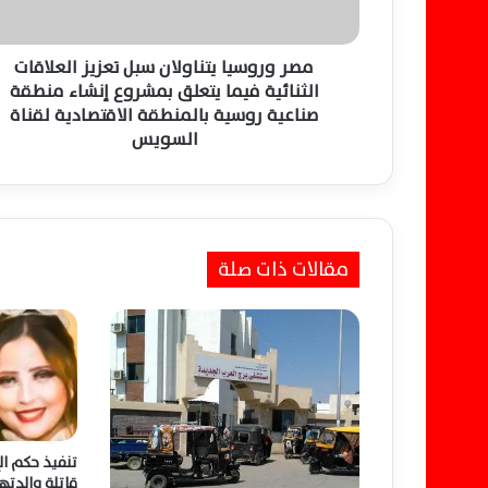
ي
ا
ي
مصر وروسيا يتناولان سبل تعزيز العلاقات
ت
الثنائية فيما يتعلق بمشروع إنشاء منطقة
ن
صناعية روسية بالمنطقة الاقتصادية لقناة
ا
السويس
و
ل
ا
ن
س
مقالات ذات صلة
ب
ل
ت
ع
ز
ي
ز
ا
ل
تنفيذ حكم ا
ع
قاتلة والدته