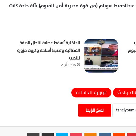
عبدالحفيظ سويلم (من قوة مديرية أمن الفيوم) بآلة حادة كانت
الداخلية تُسقط عصابة انتحال الصفة
ليوم
القضائية وتضبط أسلحة وكروت مزورة
للنصب
منذ 3 أيام
الحوادث
وزارة الداخلية
خروج عربة قطار عن القضبان بمحطة محلة روح
يُصيب 14 راكبًا بالغربية اليوم
نسخ الرابط
مصرع سيدتين في مشاجرة نسائية بالأسلحة
بينتيريست
‏Reddit
‏VKontakte
Odnoklassniki
‫Pocket
سكايب
مشاركة عبر البريد
طباعة