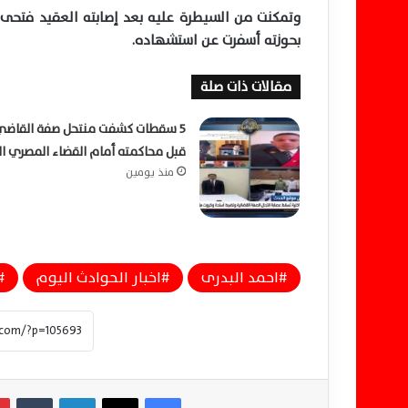
وتمكنت من السيطرة عليه بعد إصابته العقيد فتحى 
بحوزته أسفرت عن استشهاده.
مقالات ذات صلة
5 سقطات كشفت منتحل صفة القاضي
قبل محاكمته أمام القضاء المصري ا
منذ يومين
احمد البدرى
اخبار الحوادث اليوم
فيسبوك
‫X
لينكدإن
‏Tumblr