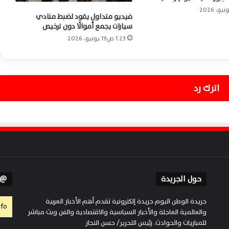
تقطيع أم على يد ابنتها بالإسكندرية كاملة
ا
فيديو متداول يقود لضبط منادي
ل
سيارات يجمع أموالًا دون ترخيص
ي
و
1:23 ص19 يونيو، 2026
وزارة الداخلية تضبط غسل أموال بـ250 مليون
م
جنيه حصيلة تجارة المخدرات والأسلحة
:
ا
ل
اترك رد
صبرى نخنوخ ينفى تهم البلطجة أمام
ع
المحكمة ويؤكد: البنادق مخصصة للصيد فقط
ف
و
ع
بعد حادث قطار المحلة.. مستندات صرف
ن
تعويضات الضحايا وقيمة الدعم وشروط
4
الاستحقاق كاملة
4
6
6
حول الجريدة
Follow Us
م
ن
جريدة الوطن اليوم جريدة إلكترونية تقدم أهم الأخبار العربية
fo.
ا
والعالمية العاجلة والأخبار السياسية والاقتصادية والفن وبث مباشر
ل
للمباريات والحوادث. رئيس التحرير/ حسن النجار