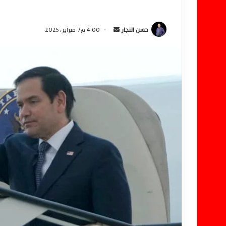
حسن النجار
أ
4:00 م7 فبراير، 2025
ر
س
ل
ب
ر
ي
د
ا
إ
ل
ك
ت
ر
و
ن
ي