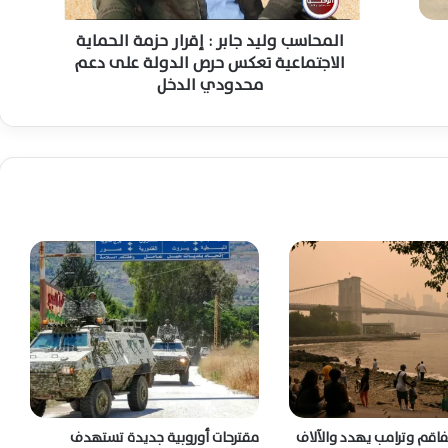
ل
ي
المحاسب وليد جابر : إقرار حزمة الحماية
د
الاجتماعية تعكس حرص الدولة على دعم
واشنطن تدرس التدخل العسكري بمالي بعد
تعثر النفوذ الروسي وتصاعد تهديد الجماعات
ج
محدودي الدخل
المسلحة
ا
ب
ر
إسرائيل تترقب اتساع المواجهة الأمريكية
:
الإيرانية وتستعد لسيناريوهات عسكرية محتملة
إ
جديدة
ق
ر
مقتل جنديين أمريكيين يدفع واشنطن وطهران
ا
نحو مواجهة عسكرية إقليمية مفتوحة
ر
متصاعدة
ح
ز
م
حرائق إسبانيا وفرنسا والبرتغال تتسع وسط
سباق محموم للسيطرة وموجة حر قاتلة
ة
ا
ل
ح
ترامب ينشر صورًا بالذكاء الاصطناعي بعد غارات
تفاقم وترامب يهدد والآلاف
مقترحات أوروبية جديدة تستهدف
م
خارك وتدمير ناقلات النفط الإيرانية