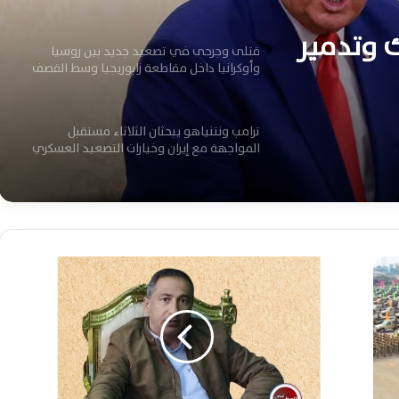
ك وتدمير
قتلى وجرحى في تصعيد جديد بين روسيا
وأوكرانيا داخل مقاطعة زابوريجيا وسط القصف
ترامب ونتنياهو يبحثان الثلاثاء مستقبل
المواجهة مع إيران وخيارات التصعيد العسكري
المرتقبة
ترامب يحذر الصين وروسيا من تسليح إيران
وسط تصاعد المواجهة العسكرية الأمريكية
ا
ل
ضربة أمريكية تستهدف مقرًا للحرس الثوري
م
شمال إيران وتصاعد التوترات العسكرية
ح
الإقليمية اليوم
ا
س
ترامب يلوح بضربات أوسع ضد إيران وتصعيد
ب
خطير يهدد أمن وأسواق الطاقة العالمية
و