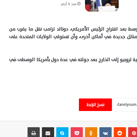
منذ 4 أيام
وسط بعد اقتراح الرئيس الأمريكي، دونالد ترامب نقل ما يقرب من
نازل جديدة في أماكن أخرى، وأن تستولي الولايات المتحدة على
انية لروبيو إلى الخارج بعد جولته في عدة دول بأمريكا الوسطى في
ضربة أمريكية تستهدف مقرًا للحرس الثوري
شمال إيران وتصاعد التوترات العسكرية
نسخ الرابط
الإقليمية اليوم
ترامب يلوح بضربات أوسع ضد إيران وتصعيد
بينتيريست
‏Reddit
‏VKontakte
Odnoklassniki
‫Pocket
سكايب
مشاركة عبر البريد
طباعة
خطير يهدد أمن وأسواق الطاقة العالمية