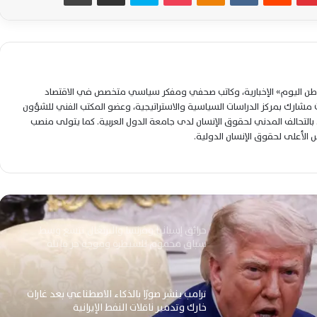
واشنطن تدرس التدخل العسكري بمالي بعد
تعثر النفوذ الروسي وتصاعد تهديد الجماعات
المسلحة
لوطن اليوم» الإخبارية، وكاتب صحفي ومفكر سياسي متخصص في الاقتصاد
إسرائيل تترقب اتساع المواجهة الأمريكية
شارك بمركز الدراسات السياسية والاستراتيجية، وعضو المكتب الفني للشؤون
الإيرانية وتستعد لسيناريوهات عسكرية محتملة
التحالف المدني لحقوق الإنسان لدى جامعة الدول العربية. كما يتولى منصب
جديدة
لس الأعلى لحقوق الإنسان الدولية.
مقتل جنديين أمريكيين يدفع واشنطن وطهران
نحو مواجهة عسكرية إقليمية مفتوحة
متصاعدة
حرائق إسبانيا وفرنسا والبرتغال تتسع وسط
سباق محموم للسيطرة وموجة حر قاتلة
ترامب ينشر صورًا بالذكاء الاصطناعي بعد غارات
خارك وتدمير ناقلات النفط الإيرانية