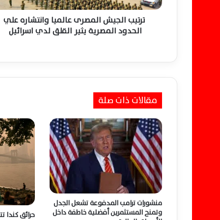
ي
ش
ترتيب الجيش المصرى عالميا وانتشاره علي
ا
الحدود المصرية يثير القلق لدي اسرائيل
ل
م
ص
ر
ى
ع
مقالات ذات صلة
ا
ل
م
ي
ا
و
ا
ن
ت
ش
منشورات ترامب المدفوعة تشعل الجدل
ا
وتمنح المستثمرين أفضلية خاطفة داخل
حرائق كندا ت
ر