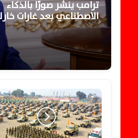
ترامب ينشر صورًا بالذكاء
الاصطناعي بعد غارات خار
ناقلات النفط الإيرانية
ت
ر
ت
ي
ب
ا
ل
ج