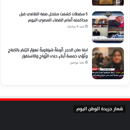
5 سقطات كشفت منتحل صفة القاضي قبل
محاكمته أمام القضاء المصري اليوم
منذ 6 ساعات
ابنة صان الحجر :أرملةٌ شرقاويةٌ تهزمُ اليُتمَ بالكفاحِ
وتُربِّي خمسةَ أبناءٍ حتى الزَّواجِ والاستقرار
منذ يومين
شعار جريدة الوطن اليوم