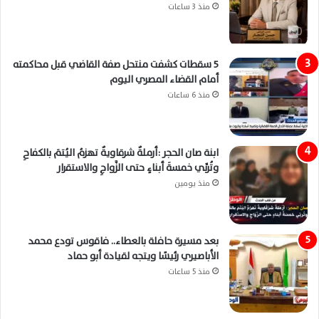
منذ 3 ساعات
5 سقطات كشفت منتحل صفة القاضي قبل محاكمته
أمام القضاء المصري اليوم
منذ 6 ساعات
ابنة صان الحجر :أرملةٌ شرقاويةٌ تهزمُ اليُتمَ بالكفاحِ
وتُربِّي خمسةَ أبناءٍ حتى الزَّواجِ والاستقرار
منذ يومين
بعد مسيرة حافلة بالعطاء.. فاقوس تودع محمد
الأباصيري رئيسًا ويتجه لقيادة أبو حماد
منذ 5 ساعات