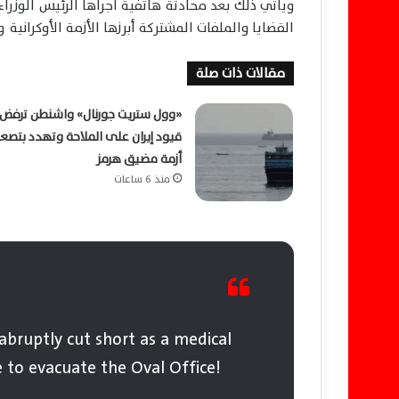
ويأتي ذلك بعد محادثة هاتفية أجراها الرئيس الوزراء
القضايا والملفات المشتركة أبرزها الأزمة الأوكرانية و
مقالات ذات صلة
«وول ستريت جورنال» واشنطن ترفض
قيود إيران على الملاحة وتهدد بتصع
أزمة مضيق هرمز
منذ 6 ساعات
bruptly cut short as a medical
 to evacuate the Oval Office!