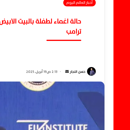
أخبار العالم اليوم
حالة اغماء لطفلة بالبيت الابي
ترامب
حسن النجار
أ
2:13 ص19 أبريل، 2025
ر
س
ل
ب
ر
ي
د
ا