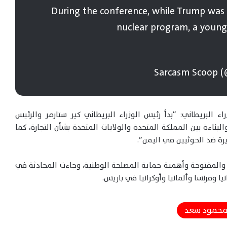
During the conference, while Trump was 
nuclear program, a young 
 البريطاني: “بدأ رئيس الوزراء البريطاني كير ستارمر والرئيس
لبناءة بين المملكة المتحدة والولايات المتحدة بشأن التجارة، كما
يرة ضد الحوثيين في اليمن”.
رة والمفتوحة وأهمية حماية المصلحة الوطنية، وجاءت المحادثة في
يا وفرنسا وألمانيا وأوكرانيا في باريس.
ترامب ونتنياهو يبحثان الثلاثاء مستقبل
حمود سعد
المواجهة مع إيران وخيارات التصعيد العسكري
المرتقبة