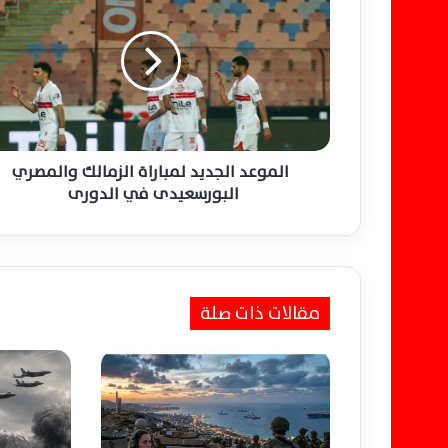
ل
م
و
ع
د
ا
ل
ج
د
الموعد الجديد لمباراة الزمالك والمصري
ي
البورسعيدى في الدورى
د
ل
م
ب
ا
مقالات ذات صلة
ر
ا
ة
ا
ل
ز
م