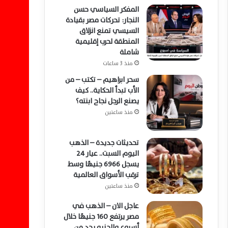
المفكر السياسي حسن
النجار: تحركات مصر بقيادة
السيسي تمنع انزلاق
المنطقة لحرب إقليمية
شاملة
منذ 3 ساعات
سحر ابراهيم – تكتب – من
الأب تبدأ الحكاية.. كيف
يصنع الرجل نجاح ابنته؟
منذ ساعتين
تحديثات جديدة – الذهب
اليوم السبت.. عيار 24
يسجل 6966 جنيهًا وسط
ترقب الأسواق العالمية
منذ ساعتين
عاجل الان – الذهب في
مصر يرتفع 160 جنيهًا خلال
أسبوع والجنيه يحد من