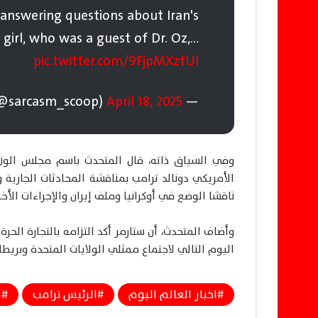
answering questions about Iran's
girl, who was a guest of Dr. Oz,…
pic.twitter.com/9FjpMXzfUl
April 18, 2025
— Sarcasm Scoop (@sarcasm_scoop)
وفي السياق ذاته، قال المتحدث باسم مجلس الوزراء
الأمريكي دونالد ترامب بمناقشة المحادثات الجارية وا
ناقشا الوضع في أوكرانيا وملف إيران والإجراءات الأخ
وأضاف المتحدث، أن ستارمر أكد التزامه بالتجارة الح
اليوم التالي لاجتماع ممثلي الولايات المتحدة وبريطان
اخبار العالم اليوم
الرئيس ترامب
م