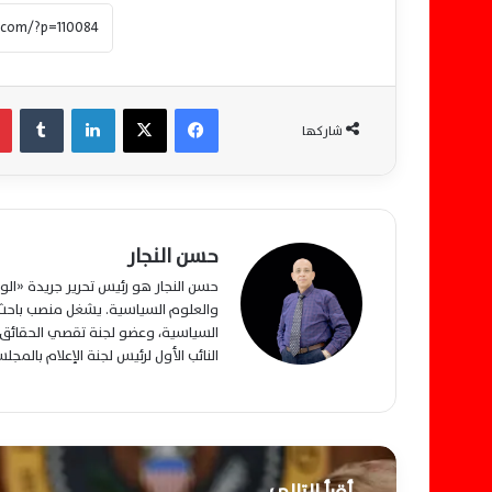
فيسبوك
‫X
لينكدإن
‏Tumblr
شاركها
حسن النجار
حسن النجار هو رئيس تحرير جريدة «ا
والعلوم السياسية. يشغل منصب باحث م
السياسية، وعضو لجنة تقصي الحقائق ب
النائب الأول لرئيس لجنة الإعلام بالمج