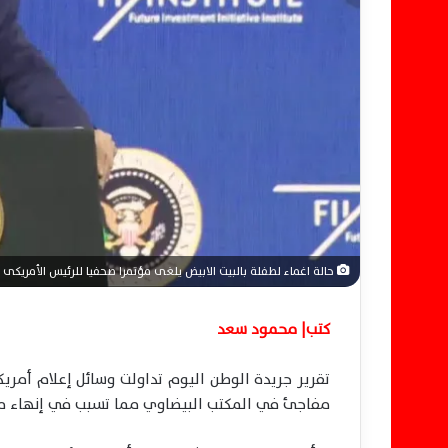
إ
ل
ك
ت
ر
و
ن
ي
ا
حالة اغماء لطفلة بالبيت الابيض يلغى مؤتمرا صحفيا للرئيس الأمريكى د
كتب| محمود سعد
تقرير جريدة الوطن اليوم تداولت وسائل إعلام أمر
مفاجئ في المكتب البيضاوي مما تسبب في إنهاء مؤتمر