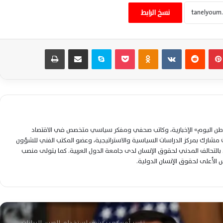
نسخ الرابط
ترامب يحذر الصين وروسيا من تسليح إيران
وسط تصاعد المواجهة العسكرية الأمريكية
بينتيريست
‏Reddit
‏VKontakte
Odnoklassniki
‫Pocket
سكايب
مشاركة عبر البريد
طباعة
ضربة أمريكية تستهدف مقرًا للحرس الثوري
شمال إيران وتصاعد التوترات العسكرية
الإقليمية اليوم
ترامب يلوح بضربات أوسع ضد إيران وتصعيد
خطير يهدد أمن وأسواق الطاقة العالمية
لوطن اليوم» الإخبارية، وكاتب صحفي ومفكر سياسي متخصص في الاقتصاد
شارك بمركز الدراسات السياسية والاستراتيجية، وعضو المكتب الفني للشؤون
التحالف المدني لحقوق الإنسان لدى جامعة الدول العربية. كما يتولى منصب
واشنطن تدرس التدخل العسكري بمالي بعد
لس الأعلى لحقوق الإنسان الدولية.
تعثر النفوذ الروسي وتصاعد تهديد الجماعات
المسلحة
تقرير أمريكي يكشف استخدام الصين البيانات
الشخصية لتتبع الأجانب ومراقبة تحركاتهم
بدقة