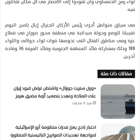
لواء رفح الحمساوي وان تقودوا إلى الانتصار في كل مكان تقاتلون
فيه
‏في سياق متواصل أجرى رئيس الأركان الجنرال إيال زامير اليوم
تقييمًا للوضع وجولة ميدانية في منطقة محور موراج في قطاع
غزة وفي مناطق القتال التي تخوضها قوات لواء جولاني واللواء
188 وذلك بمشاركة قائد المنطقة الجنوبية وقائد الفرقة 36 وقادة
آخرين.
مقالات ذات صلة
«وول ستريت جورنال» واشنطن ترفض قيود إيران
على الملاحة وتهدد بتصعيد أزمة مضيق هرمز
منذ 9 ساعات
اختبار ناجح يعزز قدرات منظومة آرو الإسرائيلية
لمواجهة تهديدات الصواريخ الباليستية المتطورة