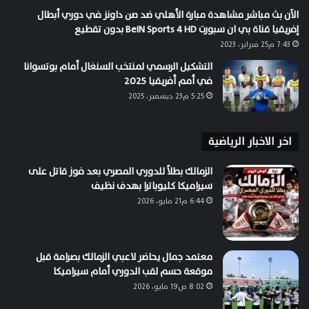
الآن بث مباشر مشاهدة مبارة الأهلي ضد صن داونز في دوري أبطال
إفريقيا قناة بي ان سبورت BeIN Sports 4 HD بدون تقطيع
7:43 م25 فبراير، 2023
التشكيل الرسمي لمنتخب السنغال أمام بوتسوانا
في أمم أفريقيا 2025
5:25 م23 ديسمبر، 2025
اخر الاخبار الرياضية
الزمالك بطلاً للدوري المصري بعد فوز قاتل على
سيراميكا كليوباترا بهدف نظيف
6:44 م21 مايو، 2026
معتمد جمال يحاضر لاعبي الزمالك بصرامة قبل
موقعة حسم لقب الدوري أمام سيراميكا
8:02 ص19 مايو، 2026