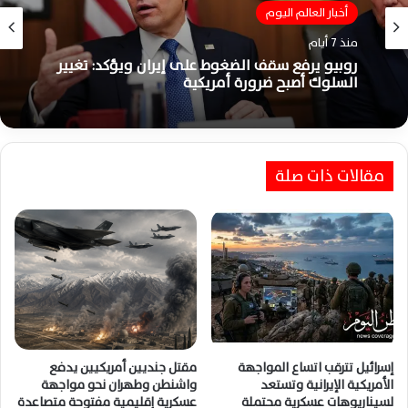
أخبار العالم اليوم
أخبار العالم اليوم
منذ 7 أيام
منذ أسبوعين
روبيو يرفع سقف الضغوط على إيران ويؤكد: تغيير
السلوك أصبح ضرورة أمريكية
حرائق إسبانيا وفرنسا والبرتغال تتسع وسط سباق
مقالات ذات صلة
محموم للسيطرة وموجة حر قاتلة
إسرائيل تترقب اتساع المواجهة
مقتل جنديين أمريكيين يدفع
الأمريكية الإيرانية وتستعد
واشنطن وطهران نحو مواجهة
لسيناريوهات عسكرية محتملة
عسكرية إقليمية مفتوحة متصاعدة