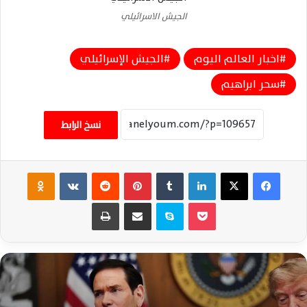
الجيش الاسرائيلي
اخبار العالم اليوم
الجيش الإسرائيلي
سحر ابراهيم
نسخ الرابط
فيسبوك
‫X
لينكدإن
‏Tumblr
بينتيريست
‏Reddit
‏VKontakte
Odnoklassniki
‫Pocket
سكايب
مشاركة عبر البريد
طباعة