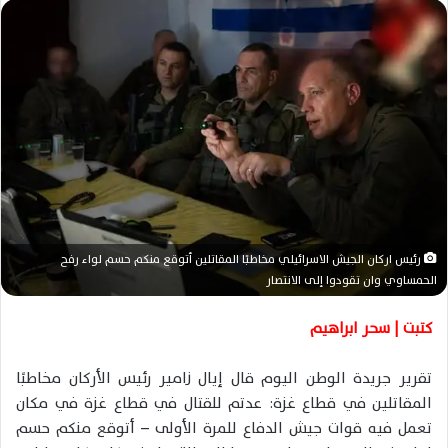
س
ل
ب
ر
ي
د
ا
إ
ل
ك
ت
رئيس اركان الجيش الاسرائيلي مخاطبًا المقاتلين أتوقع منكم حسم لواء رفح
ر
الحمساوي وان تقودوا إلى الانتصار
و
كتبت | سحر ابراهيم
ن
ي
ا
تقرير جريدة الوطن اليوم قال إيال زامير رئيس الأركان مخاطبًا
المقاتلين في قطاع غزة: عدتم للقتال في قطاع غزة في مكان
تعمل فيه قوات جيش الدفاع للمرة الأولى – أتوقع منكم حسم