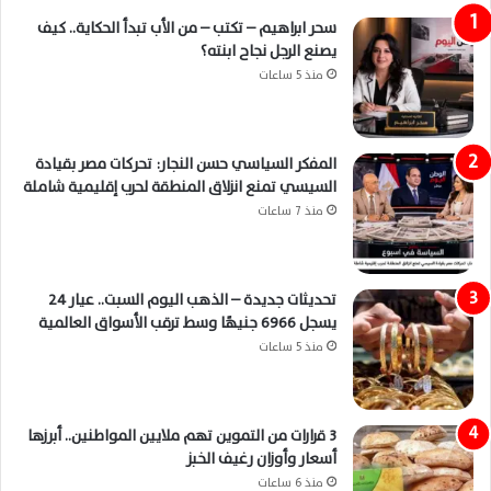
سحر ابراهيم – تكتب – من الأب تبدأ الحكاية.. كيف
يصنع الرجل نجاح ابنته؟
منذ 5 ساعات
المفكر السياسي حسن النجار: تحركات مصر بقيادة
السيسي تمنع انزلاق المنطقة لحرب إقليمية شاملة
منذ 7 ساعات
تحديثات جديدة – الذهب اليوم السبت.. عيار 24
يسجل 6966 جنيهًا وسط ترقب الأسواق العالمية
منذ 5 ساعات
3 قرارات من التموين تهم ملايين المواطنين.. أبرزها
أسعار وأوزان رغيف الخبز
منذ 6 ساعات