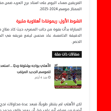
الفريقين مساء اليوم على استاد برج العرب، ضمن م
الممتاز موسم 2024-2025.
الشوط الأول: ريمونتادا أهلاوية مثيرة
المباراة بدأت بقوة من جانب المصري، حيث كاد صلاح م
الدقيقة الخامسة، عاد محسن ليضع فريقه في الم
الخضر.
مقالات ذات صلة
الأهلي يواجه برشلونة وديًا … استعداد
للموسم الجديد المرتقب
منذ 4 أيام
أرضية من وسام أبو علي، قبل أن يعود طاهر محمد طا