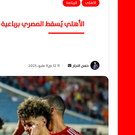
الاهلي
الرياضة
الأهلي يُسقط المصري برباعية 
حسن النجار
أ
12:11 ص9 مايو، 2025
ر
س
ل
ب
ر
ي
د
ا
إ