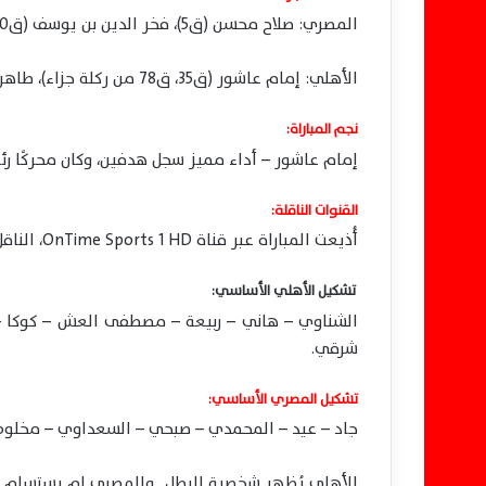
المصري: صلاح محسن (ق5)، فخر الدين بن يوسف (ق80)
الأهلي: إمام عاشور (ق35، ق78 من ركلة جزاء)، طاهر محمد طاهر (ق+45)، وسام أبو علي (ق57)
نجم المباراة:
إمام عاشور – أداء مميز سجل هدفين، وكان محركًا رئي
القنوات الناقلة:
أُذيعت المباراة عبر قناة OnTime Sports 1 HD، الناقل الحصري لمباريات الدوري المصري الممتاز.
تشكيل الأهلي الأساسي:
الشناوي – هاني – ربيعة – مصطفى العش – كوكا – 
شرقي.
تشكيل المصري الأساسي:
جاد – عيد – المحمدي – صبحي – السعداوي – مخلوف –
الأهلي يُظهر شخصية البطل.. والمصري لم يستسلم ر