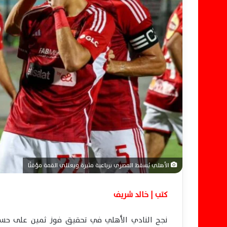
ل
ك
ت
ر
و
ن
ي
ا
الأهلي يُسقط المصري برباعية مثيرة ويعتلي القمة مؤقتًا
كتب | خالد شريف