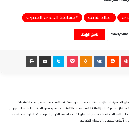
الأهلي يواجه النصر وديًا الخميس وعموتة
يختبر الصفقات الجديدة قبل انطلاق الموسم
دى
خالد شريف
مسابقة الدورى المصري
نسخ الرابط
عموتة يحسم مصير ثلاثي دفاع الأهلي
ويواصل تجهيز الفريق بقوة للموسم الجديد
بينتيريست
‏Reddit
‏VKontakte
Odnoklassniki
‫Pocket
سكايب
مشاركة عبر البريد
طباعة
الأهلي يترقب قرار الكاف الحاسم بشأن زيادة
مقاعد دوري أبطال أفريقيا المقبلة
حقيقة اهتمام أستون فيلا بضم مصطفى
شوبير بعد تألقه بمونديال العالم 2026
لوطن اليوم» الإخبارية، وكاتب صحفي ومفكر سياسي متخصص في الاقتصاد
شارك بمركز الدراسات السياسية والاستراتيجية، وعضو المكتب الفني للشؤون
الأهلي ينتظر عروضًا خليجية جديدة لحسم
التحالف المدني لحقوق الإنسان لدى جامعة الدول العربية. كما يتولى منصب
مستقبل تريزيجيه خلال الميركاتو الصيفي
لس الأعلى لحقوق الإنسان الدولية.
الحالي