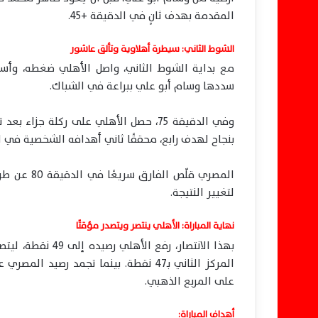
المقدمة بهدف ثانٍ في الدقيقة +45.
الشوط الثاني: سيطرة أهلاوية وتألق عاشور
سددها وسام أبو علي ببراعة في الشباك.
وفي الدقيقة 75، حصل الأهلي على ركلة 
بنجاح لهدف رابع، محققًا ثاني أهدافه الشخصية في ال
المصري قلّ
لتغيير النتيجة.
نهاية المباراة: الأهلي ينتصر ويتصدر مؤقتًا
بهذا الانتصار، رف
على المربع الذهبي.
أهداف المباراة: