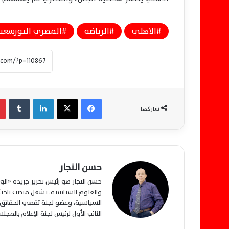
الاهلي
الرياضة
المصري البورسعي
فيسبوك
‫X
لينكدإن
‏Tumblr
شاركها
حسن النجار
حسن النجار هو رئيس تحرير جريدة «ا
والعلوم السياسية. يشغل منصب باحث م
السياسية، وعضو لجنة تقصي الحقائق ب
النائب الأول لرئيس لجنة الإعلام بالمج