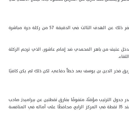
مع بداية الشوط الثاني، واصل الأهلي ضغطه، وأسفر ذلك عن الهدف الثالث في الدقيقة 57 من ركلة حرة مباشرة
جزاء بعد تدخل عنيف من باهر المحمدي ضد إمام عاشور، الذي ترجم الركلة
لقاء.
ص الفارق سريعًا في الدقيقة 80 عن طريق فخر الدين بن يوسف بعد خطأ دفاعي، لكن ذلك لم يكن كافيًا
ع الأهلي رصيده إلى 49 نقطة، ليتصدر جدول الترتيب مؤقتًا، متفوقًا بفارق نقطتين عن بيراميدز صاحب
المركز الثاني بـ47 نقطة. بينما تجمد رصيد المصري عند 35 نقطة في المركز الرابع، محافظًا على آماله في المنافسة