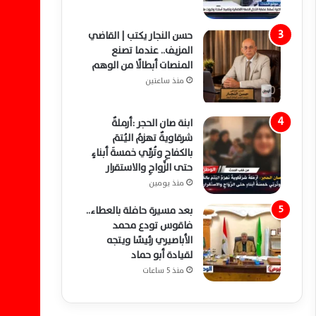
حسن النجار يكتب | القاضي
المزيف.. عندما تصنع
المنصات أبطالًا من الوهم
منذ ساعتين
ابنة صان الحجر :أرملةٌ
شرقاويةٌ تهزمُ اليُتمَ
بالكفاحِ وتُربِّي خمسةَ أبناءٍ
حتى الزَّواجِ والاستقرار
منذ يومين
بعد مسيرة حافلة بالعطاء..
فاقوس تودع محمد
الأباصيري رئيسًا ويتجه
لقيادة أبو حماد
منذ 5 ساعات