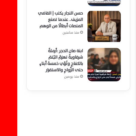
حسن النجار يكتب | القاضي
المزيف.. عندما تصنع
المنصات أبطالًا من الوهم
منذ ساعتين
ابنة صان الحجر :أرملةٌ
شرقاويةٌ تهزمُ اليُتمَ
بالكفاحِ وتُربِّي خمسةَ أبناءٍ
حتى الزَّواجِ والاستقرار
منذ يومين