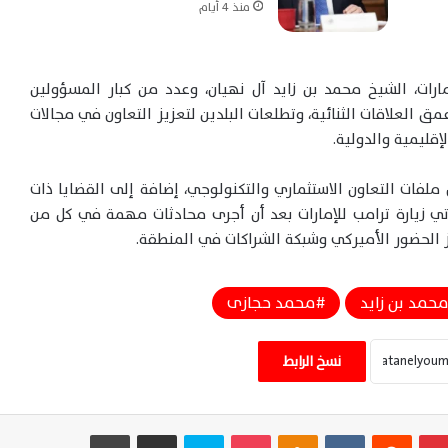
منذ 4 أيام
ات، الشيخ محمد بن زايد آل نهيان، وعدد من كبار المسؤولين
 العلاقات الثنائية، وتطلعات البلدين لتعزيز التعاون في مجالات
إقليمية والدولية.
ول ملفات التعاون الاستثماري والتكنولوجي، إضافة إلى القضايا ذات
 زيارة ترامب للإمارات بعد أن أجرى محادثات مهمة في كل من
ز الحضور الأميركي وشبكة الشراكات في المنطقة.
ضربة أمريكية تستهدف مقرًا للحرس الثوري
شمال إيران وتصاعد التوترات العسكرية
الإقليمية اليوم
حمد بن زايد
محمد حجازى
ترامب يلوح بضربات أوسع ضد إيران وتصعيد
نسخ الرابط
خطير يهدد أمن وأسواق الطاقة العالمية
بينتيريست
‏Reddit
‏VKontakte
Odnoklassniki
‫Pocket
سكايب
مشاركة عبر البريد
طباعة
واشنطن تدرس التدخل العسكري بمالي بعد