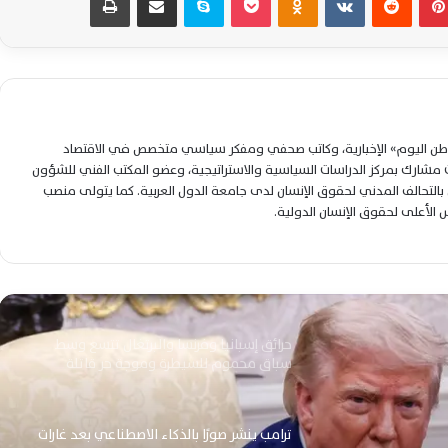
تعثر النفوذ الروسي وتصاعد تهديد الجماعات
المسلحة
إسرائيل تترقب اتساع المواجهة الأمريكية
الإيرانية وتستعد لسيناريوهات عسكرية محتملة
جديدة
لوطن اليوم» الإخبارية، وكاتب صحفي ومفكر سياسي متخصص في الاقتصاد
شارك بمركز الدراسات السياسية والاستراتيجية، وعضو المكتب الفني للشؤون
مقتل جنديين أمريكيين يدفع واشنطن وطهران
نحو مواجهة عسكرية إقليمية مفتوحة
التحالف المدني لحقوق الإنسان لدى جامعة الدول العربية. كما يتولى منصب
متصاعدة
لس الأعلى لحقوق الإنسان الدولية.
حرائق إسبانيا وفرنسا والبرتغال تتسع وسط
سباق محموم للسيطرة وموجة حر قاتلة
ترامب ينشر صورًا بالذكاء الاصطناعي بعد غارات
خارك وتدمير ناقلات النفط الإيرانية
قتلى وجرحى في تصعيد جديد بين روسيا