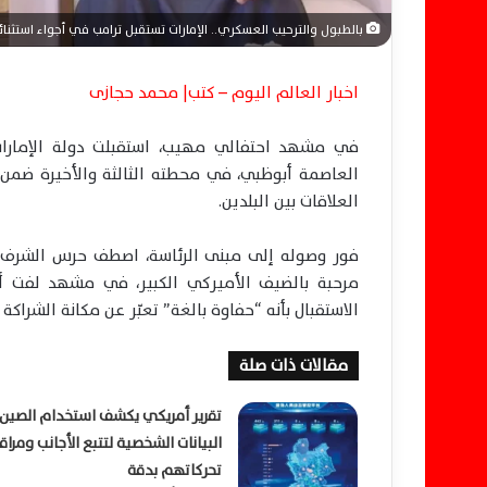
بالطبول والترحيب العسكري.. الإمارات تستقبل ترامب في أجواء استثنائ
اخبار العالم اليوم – كتب| محمد حجازى
في مشهد احتفالي مهيب، استقبلت دولة الإمارات ا
العاصمة أبوظبي، في محطته الثالثة والأخيرة ضمن
العلاقات بين البلدين.
فور وصوله إلى مبنى الرئاسة، اصطف حرس الشرف 
الاستقبال بأنه “حفاوة بالغة” تعبّر عن مكانة الشراكة ا
مقالات ذات صلة
تقرير أمريكي يكشف استخدام الصين
البيانات الشخصية لتتبع الأجانب ومراق
تحركاتهم بدقة