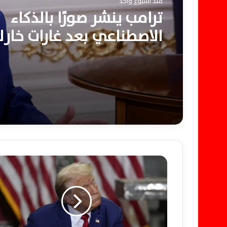
منذ أسبوعين
منذ أسبوع واحد
قتلى وجرحى في تصعيد ج
ترامب ينشر صورًا بالذكاء
روسيا وأوكرانيا داخل مقا
الاصطناعي بعد غارات خار
زابوريجيا وسط القصف
ناقلات النفط الإيرانية
ت
ر
ا
م
ب
ي
ر