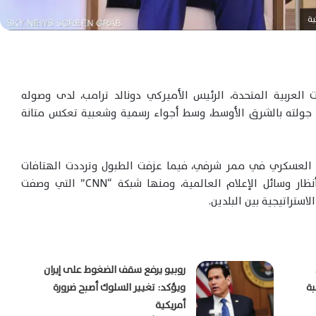
ية
لعربية المتحدة، الرئيس الأميركي دونالد ترامب، لدى وصوله
 جولته بالشرق الأوسط، وسط أجواء رسمية وشعبية تعكس متانة
العسكري في ممر شرفي، فيما عزفت الطبول وترددت الهتافات
مرحبة بالضيف الأميركي الكبير، في مشهد لفت أنظار وسائل الإعلام العالمية، ومنها شبكة “CNN” التي وصفت
لاستراتيجية بين البلدين.
روبيو يرفع سقف الضغوط على إيران
بة
ويؤكد: تغيير السلوك أصبح ضرورة
أمريكية