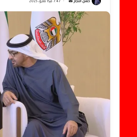
حسن النجار
أ
7:47 م15 مايو، 2025
ر
س
ل
ب
ر
ي
د
ا
إ
ل
ك
ت
ر
و
ن
ي
ا