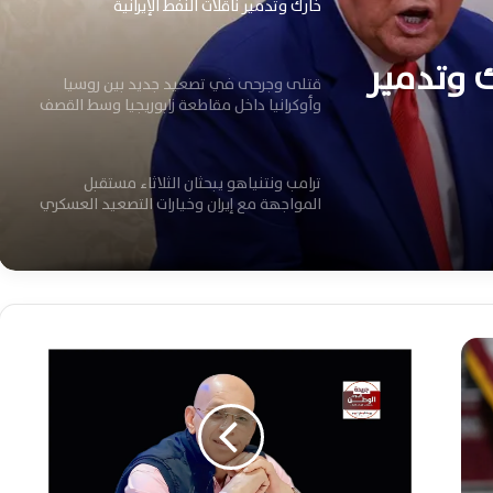
وأوكرانيا داخل مقاطعة زابوريجيا وسط القصف
ترامب ونتنياهو يبحثان الثلاثاء مستقبل
ديد بين
المواجهة مع إيران وخيارات التصعيد العسكري
طعة
المرتقبة
ك وتدمير
ترامب يحذر الصين وروسيا من تسليح إيران
وسط تصاعد المواجهة العسكرية الأمريكية
ضربة أمريكية تستهدف مقرًا للحرس الثوري
شمال إيران وتصاعد التوترات العسكرية
الإقليمية اليوم
ح
س
ترامب يلوح بضربات أوسع ضد إيران وتصعيد
ن
خطير يهدد أمن وأسواق الطاقة العالمية
ا
ل
ن
ج
واشنطن تدرس التدخل العسكري بمالي بعد