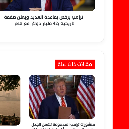
ق
ص
ب
ترامب يرقص بقاعدة العديد ويعلن صفقة
ق
تاريخية بـ42 مليار دولار مع قطر
ا
ع
د
ة
ا
ل
مقالات ذات صلة
ع
د
ي
د
و
ي
ع
ل
ن
ص
منشورات ترامب المدفوعة تشعل الجدل
ف