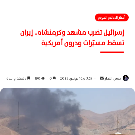
أخبار العالم اليوم
إسرائيل تضرب مشهد وكرمنشاه.. إيران
تسقط مسيّرات ودرون أمريكية
حسن النجار
أ
3:55 م16 يونيو، 2025
0
190
دقيقة واحدة
ر
س
ل
ب
ر
ي
د