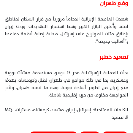
وضع طهران
شهدت العاصمة الإيرانية ازدحاماً مرورياً مع فرار السكان لمناطق
آمنة، وأُغلق البازار الكبير وسط استمرار التهديدات. وردت إيران
بإطلاق مئات الصواريخ على إسرائيل، معلنة إصابة أنظمة دفاعها
بـ”أساليب جديدة”.
تصعيد خطير
بدأت العملية الإسرائيلية فجر 13 يونيو، مستهدفة منشآت نووية
وعسكرية، بما في ذلك مواقع في طهران، نطنز، وكرمنشاه، بهدف
منع إيران من تطوير أسلحة نووية، وهو ما تنفيه طهران. وتثير
المواجهة مخاوف من حرب إقليمية شاملة.
الكلمات المفتاحية: إسرائيل، إيران، مشهد، كرمنشاه، مسيّرات، MQ-
9، تصعيد.