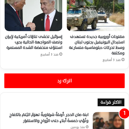
مقترحات أوروبية جديدة تستهدف
إسرائيل تخشى تنازلات أمريكية لإيران
استبدال اليونيفيل بجنوب لبنان
وتصف المواجهة الحالية بحرب
وسط تحركات دبلوماسية متسارعة
استنزاف منخفضة الشدة المستمرة
ومكثفة
منذ 3 أسابيع
منذ 3 أسابيع
اترك رد
الاكثر قراءة
ابنة صان الحجر :أرملةٌ شرقاويةٌ تهزمُ اليُتمَ بالكفاحِ
وتُربِّي خمسةَ أبناءٍ حتى الزَّواجِ والاستقرار
منذ يومين