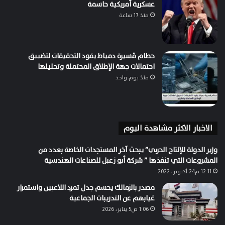
عسكرية أمريكية حاسمة
منذ 17 ساعة
حطام مُسيرة دمياط يقود التحقيقات لتضييق
احتمالات جهة الإطلاق المحتملة وتحليلها
منذ يوم واحد
الاخبار الاكثر مشاهدة اليوم
وزير الدولة للإنتاج الحربي” يبحث آخر المستجدات الخاصة بعدد من
المشروعات التي تنفذها ” شركة أبو زعبل للصناعات الهندسية
12:11 م24 أكتوبر، 2022
مصدر بالزمالك يحسم جدل تمرد اللاعبين واستمرار
غيابهم عن التدريبات الجماعية
1:06 ص5 يناير، 2026