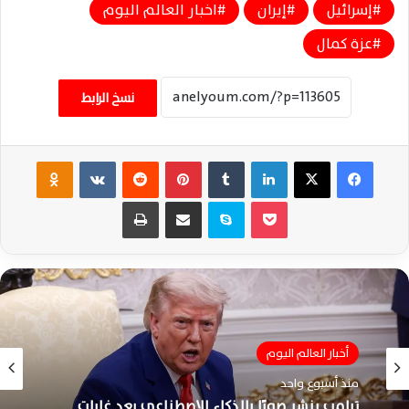
إسرائيل
إيران
اخبار العالم اليوم
عزة كمال
نسخ الرابط
فيسبوك
‫X
لينكدإن
‏Tumblr
بينتيريست
‏Reddit
‏VKontakte
Odnoklassniki
‫Pocket
سكايب
مشاركة عبر البريد
طباعة
أخبار العالم اليوم
منذ أسبوع واحد
ترامب ينشر صورًا بالذكاء الاصطناعي بعد غارات