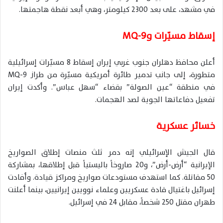
في مشهد، على بعد 2300 كيلومتر، وهي أبعد نقطة هاجمتها.
إسقاط مسيّرات وMQ-9
أعلن محافظ دهلران جنوب غربي إيران إسقاط 8 مسيّرات إسرائيلية
متطورة، إلى جانب تدمير طائرة أمريكية مسيّرة من طراز MQ-9
في منطقة “عين الصولة” بقضاء “سهل عباس”. وأكدت إيران
تفعيل دفاعاتها الجوية لصد الهجمات.
خسائر عسكرية
قال الجيش الإسرائيلي إنه دمر ثلث منصات إطلاق الصواريخ
الإيرانية “أرض-أرض”، و20 صاروخاً باليستياً قبل إطلاقها، بمشاركة
50 مقاتلة. كما استهدف مستودعات صواريخ ومراكز قيادة. وأفادت
إسرائيل باغتيال قادة عسكريين وعلماء نوويين إيرانيين، بينما أعلنت
طهران مقتل 250 شخصاً، مقابل 24 في إسرائيل.