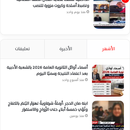
وتضبط أسلحة وكروت مزورة للنصب
منذ يوم واحد
الأشهر
الأخيرة
تعليقات
أسماء أوائل الثانوية العامة 2026 بالشعبة الأدبية
بعد اعتماد النتيجة رسميًا اليوم
منذ أسبوع واحد
ابنة صان الحجر :أرملةٌ شرقاويةٌ تهزمُ اليُتمَ بالكفاحِ
وتُربِّي خمسةَ أبناءٍ حتى الزَّواجِ والاستقرار
منذ يومين