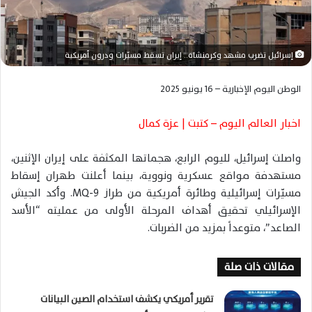
ا
إ
ل
ك
إسرائيل تضرب مشهد وكرمنشاه.. إيران تسقط مسيّرات ودرون أمريكية
ت
ر
الوطن اليوم الإخبارية – 16 يونيو 2025
و
ن
اخبار العالم اليوم – كتبت | عزة كمال
ي
ا
واصلت إسرائيل، لليوم الرابع، هجماتها المكثفة على إيران الإثنين،
مستهدفة مواقع عسكرية ونووية، بينما أعلنت طهران إسقاط
مسيّرات إسرائيلية وطائرة أمريكية من طراز MQ-9. وأكد الجيش
الإسرائيلي تحقيق أهداف المرحلة الأولى من عمليته “الأسد
الصاعد”، متوعداً بمزيد من الضربات.
مقالات ذات صلة
تقرير أمريكي يكشف استخدام الصين البيانات