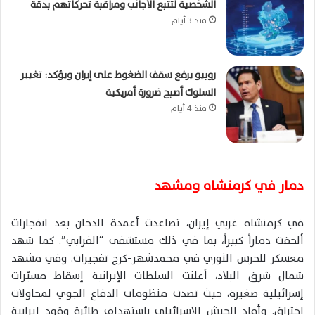
الشخصية لتتبع الأجانب ومراقبة تحركاتهم بدقة
منذ 3 أيام
روبيو يرفع سقف الضغوط على إيران ويؤكد: تغيير
السلوك أصبح ضرورة أمريكية
منذ 4 أيام
دمار في كرمنشاه ومشهد
في كرمنشاه غربي إيران، تصاعدت أعمدة الدخان بعد انفجارات
ألحقت دماراً كبيراً، بما في ذلك مستشفى “الفرابي”. كما شهد
معسكر للحرس الثوري في محمدشهر-كرج تفجيرات. وفي مشهد
شمال شرق البلاد، أعلنت السلطات الإيرانية إسقاط مسيّرات
إسرائيلية صغيرة، حيث تصدت منظومات الدفاع الجوي لمحاولات
اختراق. وأفاد الجيش الإسرائيلي باستهداف طائرة وقود إيرانية