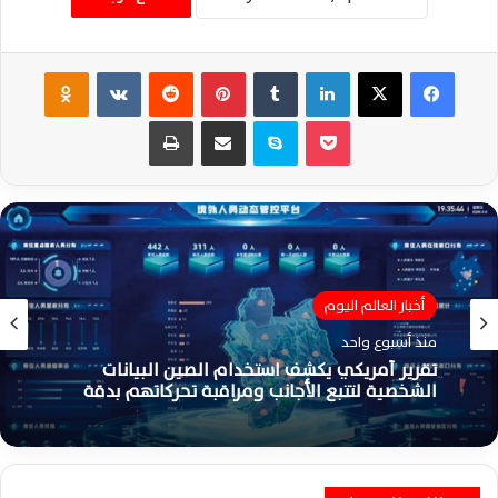
فيسبوك
‫X
لينكدإن
‏Tumblr
بينتيريست
‏Reddit
‏VKontakte
Odnoklassniki
‫Pocket
سكايب
مشاركة عبر البريد
طباعة
أخبار العالم اليوم
منذ أسبوع واحد
تقرير أمريكي يكشف استخدام الصين البيانات
الشخصية لتتبع الأجانب ومراقبة تحركاتهم بدقة