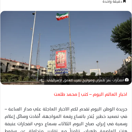
دقيقة واحدة
س
ل
ب
ر
ي
د
ا
إ
ل
ك
ت
انفجارات تهز طهران وصواريخ تضرب العمق الإسرائيلي
ر
و
اخبار العالم اليوم – كتب | محمد طلعت
ن
ي
جريدة الوطن اليوم تقدم لكم الاخبار العاجلة علي مدار الساعة –
ا
في تصعيد خطير يُنذر باتساع رقعة المواجهة، أفادت وسائل إعلام
رسمية في إيران، صباح اليوم الثلاثاء، بسماع دوي انفجارات عنيفة
هزت العاصمة طهران، تزامناً مع تقارير متداولة عن سقوط