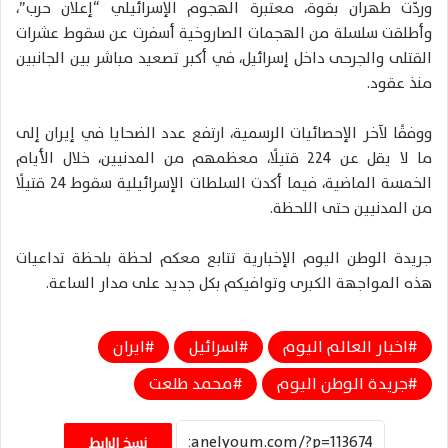
وردّت طهران بقوة، معتبرة الهجوم الإسرائيلي “إعلان حرب”،
وأطلقت سلسلة من الهجمات الصاروخية أسفرت عن سقوط عشرات
القتلى والجرحى داخل إسرائيل، في أكبر تصعيد مباشر بين الجانبين
منذ عقود.
ووفقًا لآخر الإحصائيات الرسمية، ارتفع عدد الضحايا في إيران إلى
ما لا يقل عن 224 قتيلًا، معظمهم من المدنيين، خلال الأيام
الخمسة الماضية، فيما أكدت السلطات الإسرائيلية سقوط 24 قتيلًا
من المدنيين حتى اللحظة.
جريدة الوطن اليوم الإخبارية تتابع معكم لحظة بلحظة تداعيات
هذه المواجهة الكبرى وتوافيكم بكل جديد على مدار الساعة.
اخبار العالم اليوم
اسرائيل
ايران
جريدة الوطن اليوم
محمد طلعت
نسخ الرابط