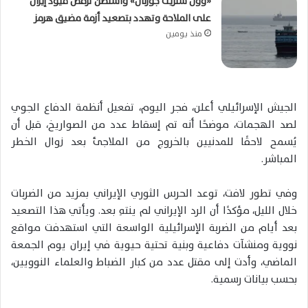
«وول ستريت جورنال» واشنطن ترفض قيود إيران
على الملاحة وتهدد بتصعيد أزمة مضيق هرمز
منذ يومين
الجيش الإسرائيلي أعلن، فجر اليوم، تفعيل أنظمة الدفاع الجوي
لصد الهجمات، موضحًا أنه تم إسقاط عدد من الصواريخ، قبل أن
يُسمح لاحقًا للمدنيين بالخروج من الملاجئ بعد زوال الخطر
المباشر.
وفي تطور لافت، توعد الحرس الثوري الإيراني بمزيد من الضربات
خلال الليل، مؤكدًا أن الرد الإيراني لم ينتهِ بعد. ويأتي هذا التصعيد
بعد أيام من الضربة الإسرائيلية الواسعة التي استهدفت مواقع
نووية ومنشآت دفاعية وبنية تحتية حيوية في إيران يوم الجمعة
الماضي، وأدت إلى مقتل عدد من كبار الضباط والعلماء النوويين،
بحسب بيانات رسمية.