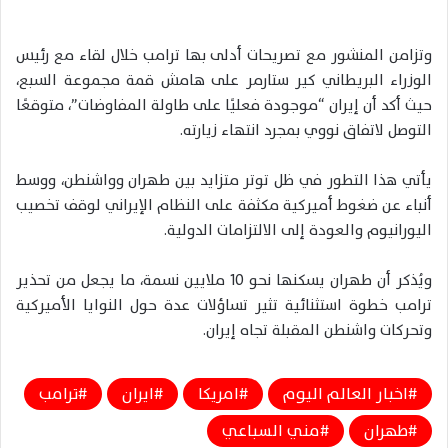
وتزامن المنشور مع تصريحات أدلى بها ترامب خلال لقاء مع رئيس
الوزراء البريطاني كير ستارمر على هامش قمة مجموعة السبع،
حيث أكد أن إيران “موجودة فعليًا على طاولة المفاوضات”، متوقعًا
التوصل لاتفاق نووي بمجرد انتهاء زيارته.
يأتي هذا التطور في ظل توتر متزايد بين طهران وواشنطن، ووسط
أنباء عن ضغوط أميركية مكثفة على النظام الإيراني لوقف تخصيب
اليورانيوم والعودة إلى الالتزامات الدولية.
ويُذكر أن طهران يسكنها نحو 10 ملايين نسمة، ما يجعل من تحذير
ترامب خطوة استثنائية تثير تساؤلات عدة حول النوايا الأميركية
وتحركات واشنطن المقبلة تجاه إيران.
اخبار العالم اليوم
امريكا
ايران
ترامب
طهران
مني السباعي