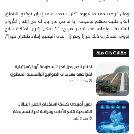
وقال ترامب في منشوره: “كان ينبغي على إيران توقيع الاتفاق
الذي طلبت منهم توقيعه… يا له من عار، ويا له من إهدار للأرواح
البشرية”. وأضاف في تحذير صريح: “لا يمكن لإيران امتلاك سلاح
نووي. لقد كررت ذلك مرارًا وتكرارًا… على الجميع إخلاء طهران فورًا”.
مقالات ذات صلة
اختبار ناجح يعزز قدرات منظومة آرو الإسرائيلية
لمواجهة تهديدات الصواريخ الباليستية المتطورة
منذ 16 ساعة
تقرير أمريكي يكشف استخدام الصين البيانات
الشخصية لتتبع الأجانب ومراقبة تحركاتهم بدقة
منذ 5 أيام