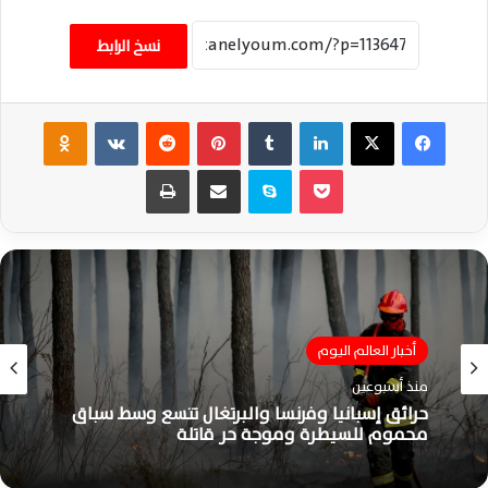
نسخ الرابط
فيسبوك
‫X
لينكدإن
‏Tumblr
بينتيريست
‏Reddit
‏VKontakte
Odnoklassniki
‫Pocket
سكايب
مشاركة عبر البريد
طباعة
أخبار العالم اليوم
منذ أسبوعين
حرائق إسبانيا وفرنسا والبرتغال تتسع وسط سباق
محموم للسيطرة وموجة حر قاتلة