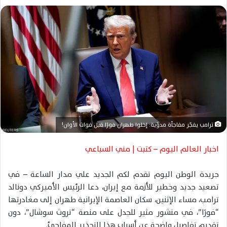
ل
ب
ر
ي
د
ا
إ
ل
ك
ت
ترامب يفجّر مفاجأة مدوّية: إخلوا طهران فورًا قبل فوات الأوان!
ر
و
اخبار العالم اليوم – كتبت | مني السباعي
ن
ي
جريدة الوطن اليوم تقدم لكم الجديد علي مدار الساعة – في
ا
تصعيد جديد وخطير للأزمة مع إيران، دعا الرئيس الأميركي دونالد
ترامب، مساء الإثنين، سكان العاصمة الإيرانية طهران إلى مغادرتها
“فورًا”، في منشور مثير للجدل على منصة “تروث سوشال”، دون
تقديم تفاصيل واضحة عن أسباب هذا التحذير المفاجئ.