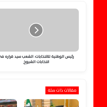
ر
ئ
ي
س
ا
ل
و
ط
ن
ي
رئيس الوطنية للانتخابات: الشعب سيد قراره ف
ة
انتخابات الشيوخ
ل
ل
ا
ن
ت
مقالات ذات صلة
خ
ا
ب
ا