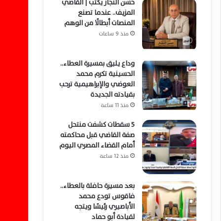
حسن النجار يكتب | القاضي
المزيف.. عندما تصنع
المنصات أبطالًا من الوهم
منذ 9 ساعات
وداع يليق بمسيرة العطاء..
الحسينية تكرم محمد
العوضي والإبراهيمية ترحب
بقيادته الجديدة
منذ 11 ساعة
5 سقطات كشفت منتحل
صفة القاضي قبل محاكمته
أمام القضاء المصري اليوم
منذ 12 ساعة
بعد مسيرة حافلة بالعطاء..
فاقوس تودع محمد
الأباصيري رئيسًا ويتجه
لقيادة أبو حماد