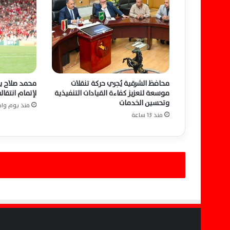
ت
:
ا
ل
ش
ع
ب
محافظ الشرقية يُجري حركة تنقلات
محمد صلاح يص
س
موسعة لتعزيز كفاءة القيادات التنفيذية
لإتمام انتقال
ي
وتحسين الخدمات
منذ يوم واح
د
منذ 13 ساعة
ق
ر
ا
ر
ه
ف
ي
ا
ن
ت
خ