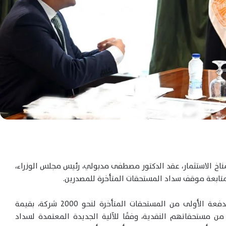
اخ الاستثمار، عقد الدكتور مصطفى مدبولي، رئيس مجلس الوزراء،
لمتابعة موقف سداد المستحقات المتأخرة للمصدرين.
واستعرض وزير المالية خلال اللقاء تفاصيل صرف الدفعة الأولى من المستحقات المتأخرة لنحو 2000 شركة، بقيمة
لية تصل إلى 5 مليارات جنيه، تمثل نسبة 50% من مستحقاتهم النقدية، وفقًا للآلية الجديدة المعتمدة لسداد