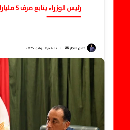
رئيس الوزراء يتابع صرف 5 مليارات جنيه دعمًا للمصدرين المتأخرين
حسن النجار
أ
4:37 م31 يوليو، 2025
ر
س
ل
ب
ر
ي
د
ا
إ
ل
ك