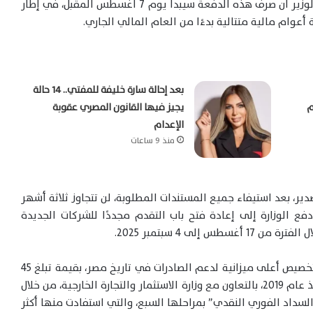
مستحقات المشحونات حتى نهاية يونيو 2024. وأكد الوزير أن صرف هذه الدفعة سيبدأ يوم 7 أغسطس المقبل، في إطار
أعوام مالية متتالية بدءًا من العام المالي الجاري.
بعد إحالة سارة خليفة للمفتي.. 14 حالة
م
يجيز فيها القانون المصري عقوبة
الإعدام
منذ 9 ساعات
دير، بعد استيفاء جميع المستندات المطلوبة، لن تتجاوز ثلاثة أشهر
فع الوزارة إلى إعادة فتح باب التقدم مجددًا للشركات الجديدة
لى 4 سبتمبر 2025.
وأضاف وزير المالية أن العام المالي الحالي يشهد تخصيص أعلى ميزانية لدعم الصادرات في تاريخ مصر، بقيمة تبلغ 45
مليار جنيه، استمرارًا للجهود التي بدأتها الحكومة منذ عام 2019، بالتعاون مع وزارة الاستثمار والتجارة الخارجية، من خلال
سداد الفوري النقدي” بمراحلها السبع، والتي استفادت منها أكثر