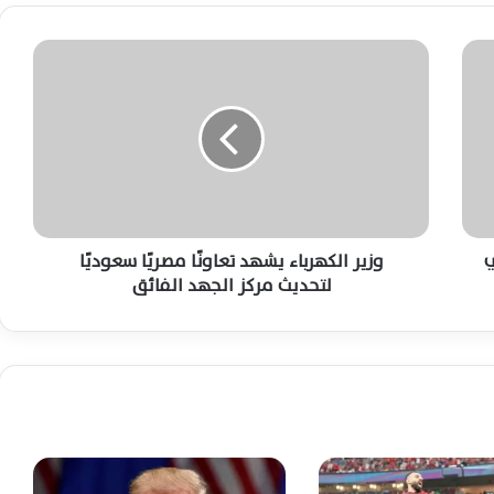
الإسرائيلية غير القانونية بالأراضي الفلسطينية
المحتلة اليوم
و
ز
5 سقطات كشفت منتحل صفة القاضي قبل
ي
محاكمته أمام القضاء المصري اليوم
ر
ا
ل
رسميًا رابطة الأندية تعلن جدول مباريات
ك
الأهلي والزمالك وبيراميدز بالدوري الممتاز
ه
الجديد
ر
ي
ب
وزير الكهرباء يشهد تعاونًا مصريًا سعوديًا
ا
لتحديث مركز الجهد الفائق
اتفاق مقترح يمنح إيران دورًا بالإشراف على
الملاحة عبر مضيق هرمز يثير الجدل
ء
ي
ش
ه
انفجاران يهزان مضيق هرمز وناقلة تؤكد سلامة
د
طاقمها قبالة السواحل العُمانية اليوم
ت
ع
ا
السيسي وملك البحرين يؤكدان تعزيز الشراكة
و