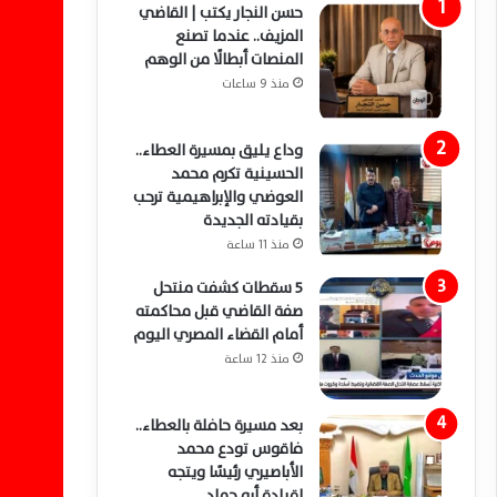
حسن النجار يكتب | القاضي
المزيف.. عندما تصنع
المنصات أبطالًا من الوهم
منذ 9 ساعات
وداع يليق بمسيرة العطاء..
الحسينية تكرم محمد
العوضي والإبراهيمية ترحب
بقيادته الجديدة
منذ 11 ساعة
5 سقطات كشفت منتحل
صفة القاضي قبل محاكمته
أمام القضاء المصري اليوم
منذ 12 ساعة
بعد مسيرة حافلة بالعطاء..
فاقوس تودع محمد
الأباصيري رئيسًا ويتجه
لقيادة أبو حماد