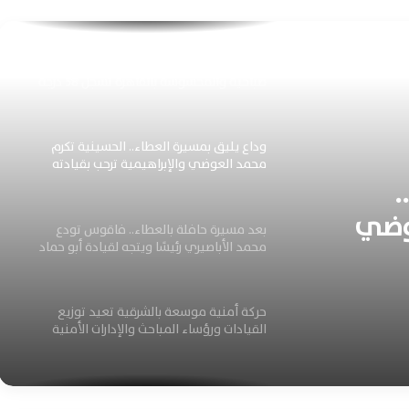
المشتركة
شديد الحرارة اليوم.. رياح نشطة وشبورة
صباحية والمحسوسة بالقاهرة تسجل 38 درجة
وداع يليق بمسيرة العطاء.. الحسينية تكرم
محمد العوضي والإبراهيمية ترحب بقيادته
.
الجديدة
وضي
بعد مسيرة حافلة بالعطاء.. فاقوس تودع
 الجديدة
محمد الأباصيري رئيسًا ويتجه لقيادة أبو حماد
حركة أمنية موسعة بالشرقية تعيد توزيع
القيادات ورؤساء المباحث والإدارات الأمنية
بالكامل
وزير الخارجية يؤكد رفض مصر للإجراءات