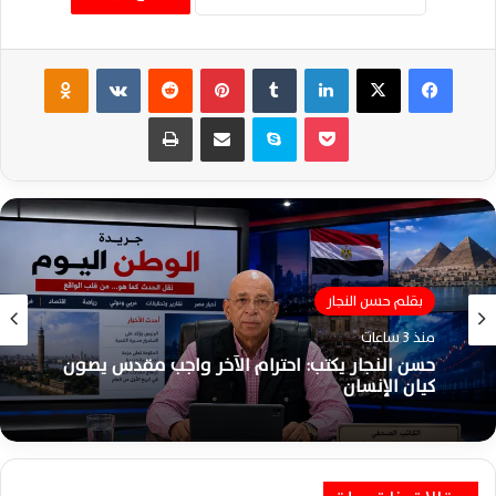
فيسبوك
‫X
لينكدإن
‏Tumblr
بينتيريست
‏Reddit
‏VKontakte
Odnoklassniki
‫Pocket
سكايب
مشاركة عبر البريد
طباعة
بقلم حسن النجار
منذ 3 ساعات
حسن النجار يكتب: احترام الآخر واجب مقدس يصون
كيان الإنسان