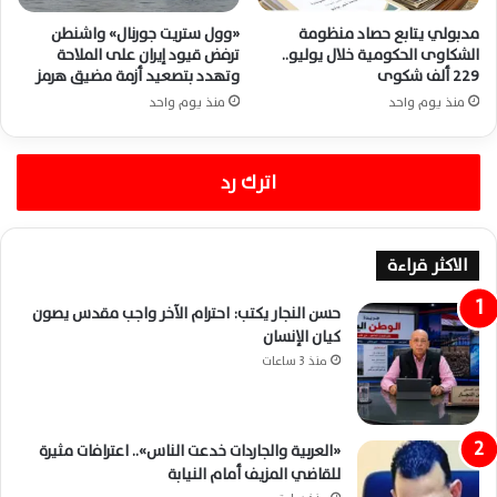
مدبولي يتابع حصاد منظومة
«وول ستريت جورنال» واشنطن
الشكاوى الحكومية خلال يوليو..
ترفض قيود إيران على الملاحة
229 ألف شكوى
وتهدد بتصعيد أزمة مضيق هرمز
منذ يوم واحد
منذ يوم واحد
اترك رد
الاكثر قراءة
حسن النجار يكتب: احترام الآخر واجب مقدس يصون
كيان الإنسان
منذ 3 ساعات
«العربية والجاردات خدعت الناس».. اعترافات مثيرة
للقاضي المزيف أمام النيابة