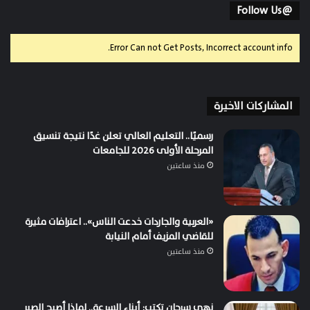
@Follow Us
Error Can not Get Posts, Incorrect account info.
المشاركات الاخيرة
رسميًا.. التعليم العالي تعلن غدًا نتيجة تنسيق
المرحلة الأولى 2026 للجامعات
منذ ساعتين
«العربية والجاردات خدعت الناس».. اعترافات مثيرة
للقاضي المزيف أمام النيابة
منذ ساعتين
نهي سرحان تكتب: أبناء السرعة.. لماذا أصبح الصبر