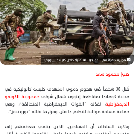
ر
ي
د
ا
إ
ل
ك
ت
مجزرة دامية في الكونغو.. 38 قتيلاً داخل كنيسة بإيتوري
ر
و
كتب| محمود سعد
ن
ي
قُتل 38 شخصاً في هجوم دموي استهدف كنيسة كاثوليكية في
ا
مدينة كوماندا بمقاطعة إيتوري شمال شرقي
جمهورية الكونغو
الديمقراطية
، نفذته “القوات الديمقراطية المتحالفة”، وهي
جماعة مسلحة موالية لتنظيم داعش، وفق ما نقلته “يورو نيوز”.
وذكرت السلطات أن المسلحين، الذين ينتمي معظمهم إلى