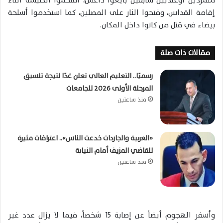
متمردين أوغنديين سابقين بايعوا داعش، اقتحموا الكنيسة أثناء
إقامة القداس، وفتحوا النار على المصلين، كما استخدموا أسلحة
بيضاء في قتل من كانوا داخل المكان.
مقالات ذات صلة
رسميًا.. التعليم العالي تعلن غدًا نتيجة تنسيق
المرحلة الأولى 2026 للجامعات
منذ ساعتين
«العربية والجاردات خدعت الناس».. اعترافات مثيرة
للقاضي المزيف أمام النيابة
منذ ساعتين
وأسفر الهجوم أيضاً عن إصابة 15 شخصاً، فيما لا يزال عدد غير