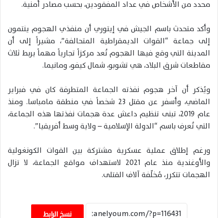
محدد من الأشخاص في عداد المفقودين، بحسب مصادر أمنية.
وأكد متحدث باسم الجيش في إيتوري أن منفذي الهجوم ينتمون
إلى جماعة “القوات الديمقراطية المتحالفة”، مشيراً إلى أن
المدينة التي وقع فيها الهجوم تُعد مركزاً تجارياً مهماً يربط ثلاث
مقاطعات شرق البلاد، هي تشوبو، شمال كيفو، ومانيما.
ويُذكر أن آخر هجوم نفذته الجماعة المتطرفة كان في فبراير
الماضي، وأسفر عن مقتل 23 شخصاً في منطقة مامباسا. ومنذ
عام 2019، تبنى تنظيم داعش عدة هجمات نفذتها هذه الجماعة،
التي تُعرف باسم “الدولة الإسلامية – ولاية وسط أفريقيا”.
ورغم إطلاق عملية عسكرية مشتركة بين القوات الكونغولية
والأوغندية منذ عام 2021 لاستهداف مواقع الجماعة، لا تزال
الهجمات تتكرر، مُخلّفة آلاف القتلى.
نسخ الرابط