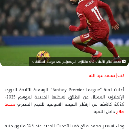
ر
ي
د
ا
إ
ل
ك
ت
ر
محمد صلاح الأغلى في فانتازي البريميرليج بعد موسم استثنائي
و
كتب| محمد عبد الله
ن
ي
ا
أعلنت لعبة “Fantasy Premier League” الرسمية التابعة للدوري
الإنجليزي الممتاز، عن انطلاق نسختها الجديدة لموسم 2025-
2026، كاشفة عن ارتفاع القيمة السوقية للنجم المصري
محمد
صلاح
داخل اللعبة.
وجاء تسعير محمد صلاح في التحديث الجديد عند 14.5 مليون جنيه