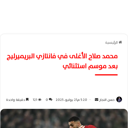
الرئيسية
محمد صلاح الأغلى في فانتازي البريميرليج
بعد موسم استثنائي
حسن النجار
أ
5:20 م21 يوليو، 2025
0
121
دقيقة واحدة
ر
س
ل
ب