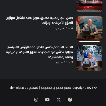
حسن النجار يكتب: مضيق هرمز يعيد تشكيل موازين
الصراع الأمريكي الإيراني
منذ أسبوعين
الكاتب الصحفي حسن النجار: قمة الرئيس السيسي
بتنزانيا تدشن مرحلة جديدة لتعزيز الشراكة الإفريقية
والتنمية المشتركة
منذ 3 أسابيع
© Copyright 2026, جميع الحقوق محفوظة | تصميم
ahmedpradoo
‫X
فيسبوك
‫YouTube
انستقرام