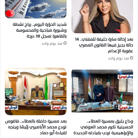
شديد الحرارة اليوم.. رياح نشطة
وشبورة صباحية والمحسوسة
بالقاهرة تسجل 38 درجة
بعد إحالة سارة خليفة للمفتي.. 14
منذ يوم واحد
حالة يجيز فيها القانون المصري
عقوبة الإعدام
منذ يوم واحد
وداع يليق بمسيرة العطاء..
بعد مسيرة حافلة بالعطاء.. فاقوس
الحسينية تكرم محمد العوضي
تودع محمد الأباصيري رئيسًا ويتجه
والإبراهيمية ترحب بقيادته الجديدة
لقيادة أبو حماد