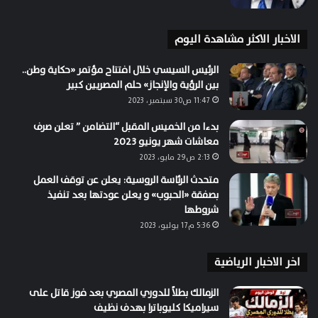
الاخبار الاكثر مشاهدة اليوم
الرئيس السيسي خلال افتتاح مؤتمر «حكاية وطن..
بين الرؤية والإنجاز» حلم المصريين كبير
11:47 ص30 سبتمبر، 2023
بدءا من الخميس المقبل “التضامن ” تعلن صرف
معاشات شهر يونيو 2023
2:13 ص29 مايو، 2023
متحدث الرئاسة الروسية: يعلن عن توقف العمل
بصفقة «الحبوب» و يعلن عودتها بعد تنفيذ
شروطها
5:36 م17 يوليو، 2023
اخر الاخبار الرياضية
الزمالك بطلاً للدوري المصري بعد فوز قاتل على
سيراميكا كليوباترا بهدف نظيف