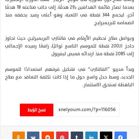
بعدما تصدّر قائمة الهدافين بـ29 هدفًا، إلى جانب صناعته 18 هدفًا
آخر، ليجمع 344 نقطة في اللعبة، وهو أعلى رصيد يحققه منذ
انضمامه للبريميرليج
ويواصل صلاح تحطيم الأرقام في فانتازي البريميرليج، حيث تجاوز
حاجز الـ200 نقطة للموسم التاسع تواليًا، رافعًا رصيده الإجمالي
إلى 2085 نقطة منذ ارتدائه قميص ليفربول
وبدأ مدربو “الفانتازي” في تشكيل فرقهم استعدادًا للموسم
الجديد، وسط جدل واسع حول ما إذا كانت تكلفة التعاقد مع صلاح
الباهظة تستحق الاستثمار.
نسخ الرابط
فيسبوك
‫X
لينكدإن
‏Tumblr
بينتيريست
‏Reddit
‏VKontakte
Odnoklassniki