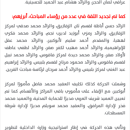
عراقي لصان الحجر، والرائد هشام عبد الحميد للحسينية.
كما تم تجديد الثقة في عدد من رؤساء المباحث، أبرزهم:
الرائد حسن أباظة لقسم ثان الزقازيق، والرائد محمد صدقي لمركز
الزقازيق، والرائد رمزي أبوزيد لديرب نجم، والرائد محمد فكري
لههيا، والمقدم أحمد سليم لأبوكبير، والرائد محمد عقل
للإبراهيمية، والرائد أحمد مهيب لكفر صقر، والرائد لطفي عاطف
لأولاد صقر، والرائد محمد حيدة لمركز فاقوس، والرائد محمد نبيل
لقسم فاقوس، والرائد محمود مرتاح لقسم بلبيس، والرائد إبراهيم
عبد الغني لمركز بلبيس، والرائد أحمد سرحان لرئاسة مباحث القرين.
وشملت الحركة كذلك تكليف العقيد محمد فاضل مأمورًا لمركز
أبوكبير، مع الإبقاء على مأموري باقي المراكز والأقسام. كما تم
تعيين العميد شريف العربي مديرًا للحماية المدنية، والعميد محمد
فخر لإدارة المرافق، والعقيد محمد سويلم مديرًا لإدارة شرطة
المسطحات.
وتأتي هذه الحركة في إطار استراتيجية وزارة الداخلية لتطوير