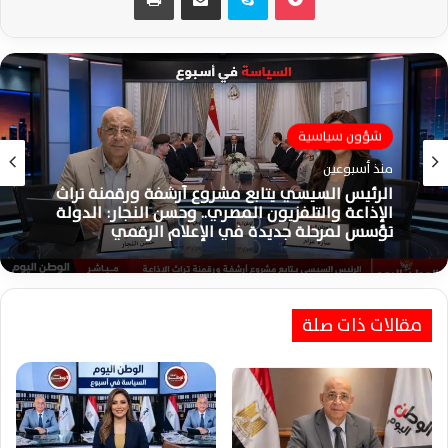
شؤون سياسية
منذ أسبوعين
شؤون سياسية
الرئيس السيسي يتابع مشروع أرشفة ورقمنة تراث
منذ أسبوعين
الإذاعة والتلفزيون المصري.. وحسن النجار: الدولة
تؤسس لمرحلة جديدة في الإعلام الرقمي
مقالات ذات صلة
خبير سياسي: مصر تقود جهود التهدئة لحماية
أمن المنطقة واحتواء التصعيد الإقليمي
المتصاعد