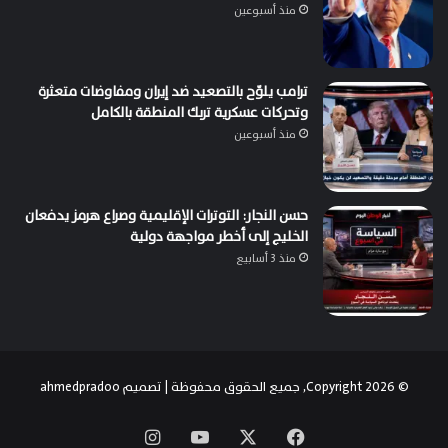
منذ أسبوعين
ترامب يلوّح بالتصعيد ضد إيران ومفاوضات متعثرة
وتحركات عسكرية تربك المنطقة بالكامل
منذ أسبوعين
حسن النجار: التوترات الإقليمية وصراع هرمز يدفعان
الخليج إلى أخطر مواجهة دولية
منذ 3 أسابيع
© Copyright 2026, جميع الحقوق محفوظة | تصميم
ahmedpradoo
‫X
فيسبوك
‫YouTube
انستقرام