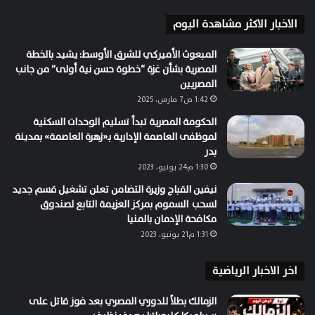
الاخبار الاكثر مشاهدة اليوم
المبعوث الأميركي للشرق الأوسط: يشيد بالخطة
المصرية بشأن غزة “خطوة حسن نية أولى” من جانب
المصريين
1:42 ص7 مارس، 2025
الحكومة المصرية تبدأ تسليم الوحدات السكنية
لموظفى العاصمة الإدارية بـ«زهرة العاصمة» بمدينة
بدر
1:30 م24 يونيو، 2023
نيفين القباج وزيرة التضامن تعلن تشغيل قسم جديد
لسحب السموم بمركز العزيمة التابع لصندوق
مكافحة الإدمان بالمنيا
1:31 م21 يونيو، 2023
اخر الاخبار الرياضية
الزمالك بطلاً للدوري المصري بعد فوز قاتل على