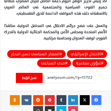
أكد رئيس تحرير الوطن اليوم دعمه الكامل للبيان المصري، مطالبًا
جميع القوى السياسية والمجتمعية في العالم العربي
بالاصطفاف خلف هذه المواقف الداعمة للحق الفلسطيني،
والعمل على فضح جرائم الاحتلال في المحافل الدولية، مناشدًا
الأمم المتحدة ومجلس الأمن والمحكمة الجنائية الدولية بالتحرك
الفوري لوقف العدوان ومحاسبة مرتكبيه.
الاحتلال الإسرائيلي
المفكر السياسي حسن النجار
شؤون سياسية
مني السباعي
نسخ الرابط
فيسبوك
‫X
لينكدإن
‏Tumblr
بينتيريست
‏Reddit
‏VKontakte
Odnoklassniki
‫Pocket
سكايب
مشاركة عبر البريد
طباعة