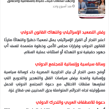
واجهت شائعات ميناء دمياط بالشفافية والحقائق
منذ أسبوع واحد
رفض التصعيد الإسرائيلي وانتهاك القانون الدولي
اعتبر النجار أن القرار الإسرائيلي يمثل تصعيدًا خطيرًا وانتهاكًا صارخًا
للقانون الدولي وقرارات مجلس الأمن، وخطوة متعمدة لنسف أي
جهود حقيقية نحو التهدئة أو استئناف عملية السلام.
رسالة سياسية وإنسانية للمجتمع الدولي
أوضح حسن النجار أن بيان الخارجية المصرية جاء كرسالة سياسية
وإنسانية واضحة برفض سياسات القتل والتهجير والتجويع التي
تمارسها سلطات الاحتلال، مع دعوة المجتمع الدولي لتحمل
مسؤوليته تجاه الجرائم المتواصلة بحق المدنيين في قطاع غزة.
دعوة للاصطفاف العربي والتحرك الدولي