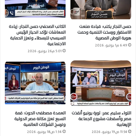
حسن النجار يكتب: قيادة صنعت
الكاتب الصحفي حسن النجار: زيادة
الاستقرار ورسخت التنمية وحمت
المعاشات تؤكد انحياز الرئيس
هوية الوطن المصرية
السيسي للبسطاء وتعزز الحماية
الاجتماعية
6:49 م1 يوليو، 2026
5:01 م26 يونيو، 2026
اللواء سليم عمر: ثورة يونيو أنقذت
العمدة مصطفى الحوت: قمة
مصر وأسقطت مشروع الجماعة
السبع تعزز مكانة مصر الدولية
الإرهابية
وترسخ الشراكات العالمية
11:54 ص19 يونيو، 2026
1:34 ص18 يونيو، 2026