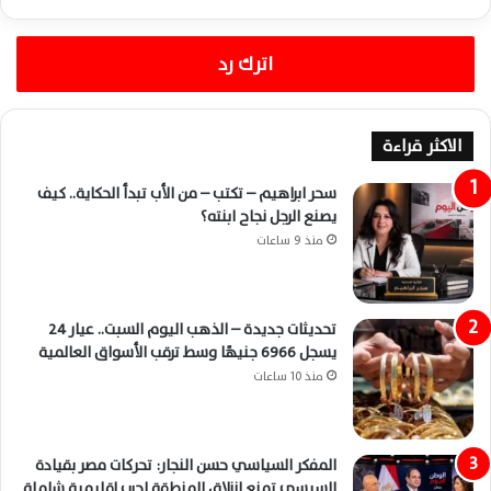
اترك رد
الاكثر قراءة
سحر ابراهيم – تكتب – من الأب تبدأ الحكاية.. كيف
يصنع الرجل نجاح ابنته؟
منذ 9 ساعات
تحديثات جديدة – الذهب اليوم السبت.. عيار 24
يسجل 6966 جنيهًا وسط ترقب الأسواق العالمية
منذ 10 ساعات
المفكر السياسي حسن النجار: تحركات مصر بقيادة
السيسي تمنع انزلاق المنطقة لحرب إقليمية شاملة