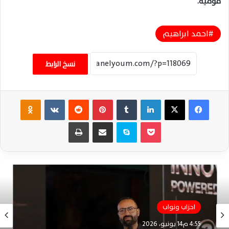
قومية.
احمد ابراهيم
نسخ الرابط
فيسبوك
‫X
لينكدإن
‏Tumblr
بينتيريست
‏Reddit
‏VKontakte
Odnoklassniki
‫Pocket
سكايب
مشاركة عبر البريد
طباعة
احزاب ونواب
4:55 م14 يونيو، 2026