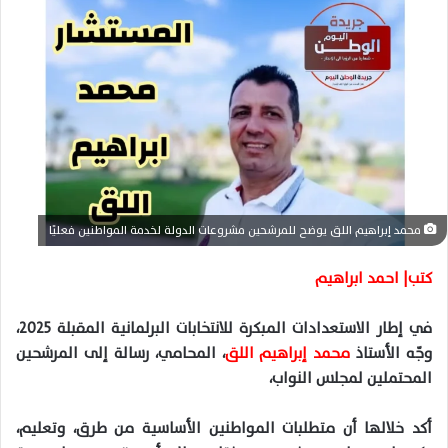
ل
ب
ر
ي
د
ا
إ
ل
ك
ت
محمد إبراهيم اللق يوضح للمرشحين مشروعات الدولة لخدمة المواطنين فعليًا
ر
و
كتب| احمد ابراهيم
ن
ي
في إطار الاستعدادات المبكرة للانتخابات البرلمانية المقبلة 2025،
ا
وجّه الأستاذ
محمد إبراهيم اللق
، المحامي، رسالة إلى المرشحين
المحتملين لمجلس النواب،
أكد خلالها أن متطلبات المواطنين الأساسية من طرق، وتعليم،