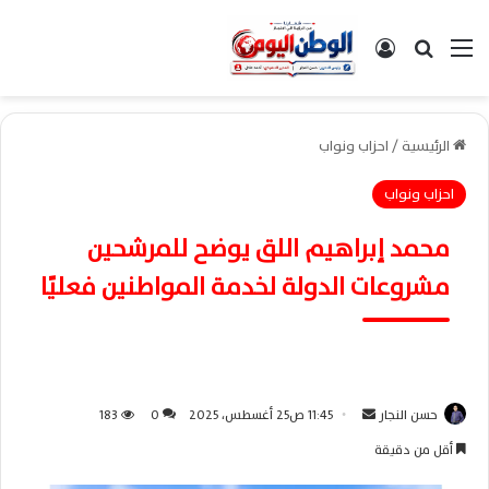
القائمة
بحث عن
تسجيل الدخول
الرئيسية
/
احزاب ونواب
احزاب ونواب
محمد إبراهيم اللق يوضح للمرشحين
مشروعات الدولة لخدمة المواطنين فعليًا
حسن النجار
أ
11:45 ص25 أغسطس، 2025
0
183
ر
أقل من دقيقة
س