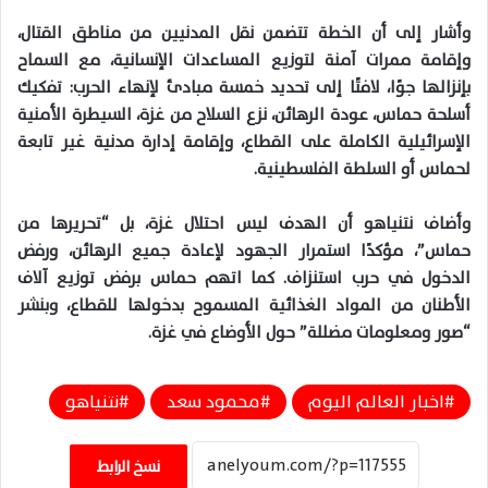
وأشار إلى أن الخطة تتضمن نقل المدنيين من مناطق القتال،
وإقامة ممرات آمنة لتوزيع المساعدات الإنسانية، مع السماح
بإنزالها جوًا، لافتًا إلى تحديد خمسة مبادئ لإنهاء الحرب: تفكيك
أسلحة حماس، عودة الرهائن، نزع السلاح من غزة، السيطرة الأمنية
الإسرائيلية الكاملة على القطاع، وإقامة إدارة مدنية غير تابعة
لحماس أو السلطة الفلسطينية.
وأضاف نتنياهو أن الهدف ليس احتلال غزة، بل “تحريرها من
حماس”، مؤكدًا استمرار الجهود لإعادة جميع الرهائن، ورفض
الدخول في حرب استنزاف. كما اتهم حماس برفض توزيع آلاف
الأطنان من المواد الغذائية المسموح بدخولها للقطاع، وبنشر
“صور ومعلومات مضللة” حول الأوضاع في غزة.
اخبار العالم اليوم
محمود سعد
نتنياهو
نسخ الرابط