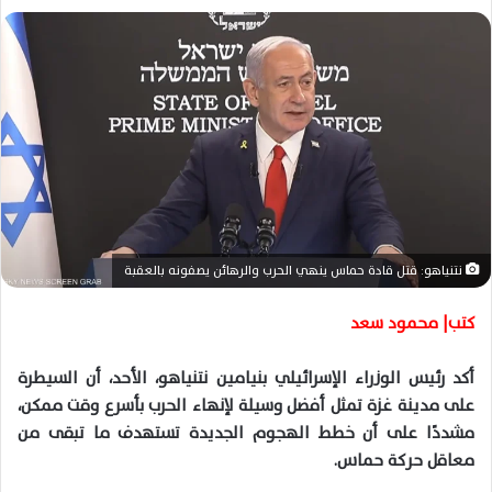
ل
ب
ر
ي
د
ا
إ
ل
ك
ت
نتنياهو: قتل قادة حماس ينهي الحرب والرهائن يصفونه بالعقبة
ر
و
كتب| محمود سعد
ن
ي
أكد رئيس الوزراء الإسرائيلي بنيامين نتنياهو، الأحد، أن السيطرة
ا
على مدينة غزة تمثل أفضل وسيلة لإنهاء الحرب بأسرع وقت ممكن،
مشددًا على أن خطط الهجوم الجديدة تستهدف ما تبقى من
معاقل حركة حماس.