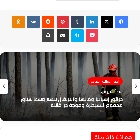
فيسبوك
‫X
لينكدإن
‏Tumblr
بينتيريست
‏Reddit
‏VKontakte
Odnoklassniki
‫Pocket
سكايب
مشاركة عبر البريد
طباعة
أخبار العالم اليوم
أخبار العالم اليوم
منذ أسبوعين
منذ أسبوعين
حرائق إسبانيا وفرنسا والبرتغال تتسع وسط سباق
محموم للسيطرة وموجة حر قاتلة
ترامب ينشر صورًا بالذكاء الاصطناعي بعد غارات
مقالات ذات صلة