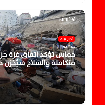
أقرأ التالي
أخبار عربية
منذ 7 أيام
حماس تؤكد اتفاق غزة حز
متكاملة والسلاح سيُخزن د
تسليمه لإسرائيل بالكامل