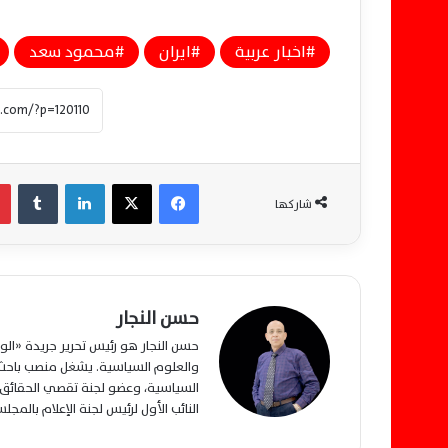
اخبار عربية
ايران
محمود سعد
فيسبوك
‫X
لينكدإن
‏Tumblr
شاركها
حسن النجار
حسن النجار هو رئيس تحرير جريدة «ا
والعلوم السياسية. يشغل منصب باحث م
السياسية، وعضو لجنة تقصي الحقائق ب
النائب الأول لرئيس لجنة الإعلام بالمج