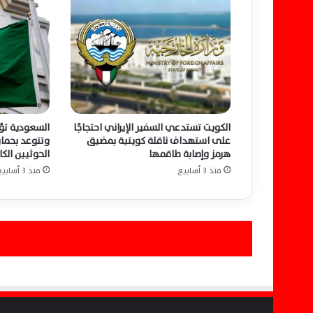
ق
ا
د
ة
ع
ر
ب
و
الكويت تستدعي السفير الإيراني احتجاجًا
السعودية تؤك
إ
على استهداف ناقلة كويتية بمضيق
وتتوعد بحما
س
هرمز وإصابة طاقمها
الحوثيين الكا
ل
منذ 3 أسابيع
منذ 3 أسابيع
ا
م
ي
ي
ن
ل
ب
ح
ث
إ