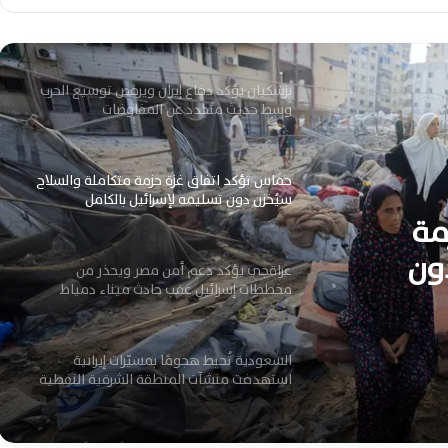
نداءً عاجلًا للمواطنين والمقيمين حفاظًا على
السلامة
بزشكيان يؤكد دفاع إيران ويرفض توسيع الحرب
وسط حديث متجدد عن المفاوضات
حماس تؤكد اتفاق غزة حزمة متكاملة والسلاح
سيُخزن دون تسليمه لإسرائيل بالكامل
مة
ون
عراقجي يؤكد دعم أمن مصر ويحذر من
مخططات إسرائيل عقب حادث ميناء دمياط
السعودية تُحبط هجومًا بمسيّرات إيرانية
استهدفت منشآت المنطقة الشرقية النفطية