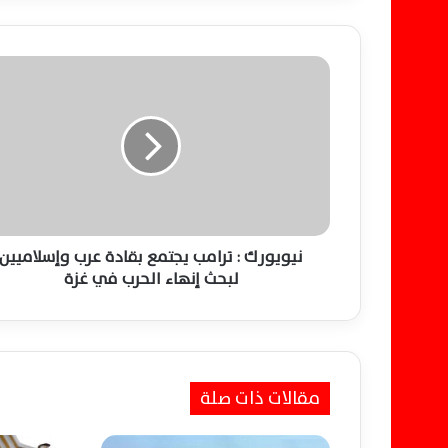
ن
ي
و
ي
و
ر
ك
:
ت
ر
نيويورك : ترامب يجتمع بقادة عرب وإسلاميين
ا
لبحث إنهاء الحرب في غزة
م
ب
ي
ج
ت
مقالات ذات صلة
م
ع
ب