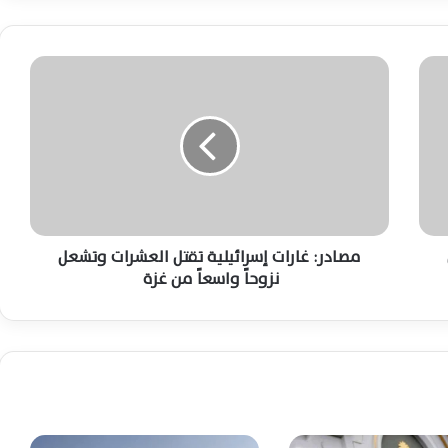
الجيش السوداني يحقق تقدماً جديداً بشمال
كردفان ويضيق الخناق على الدعم السريع
اليوم
م
ص
السعودية تستهدف مواقع حوثية بالحديدة
ا
وتحذر من تصعيد جديد لحماية الملاحة البحرية
د
ر
:
تحالف دعم الشرعية يعلن ردًا عسكريًا حاسمًا
غ
ضد أهداف الحوثيين في الحديدة اليوم
ا
ر
ا
مصادر: غارات إسرائيلية تقتل العشرات وتشعل
اتفاق نووي سعودي أمريكي تاريخي يعيد
ت
نزوحاً واسعاً من غزة
تشكيل توازنات الشرق الأوسط ويثير تساؤلات
إ
استراتيجية كبرى
س
ر
ا
بلاغ بحري غامض قبالة الشقيق السعودية يثير
ئ
التساؤلات وسط ترقب تفاصيل الحادث
ي
ل
ي