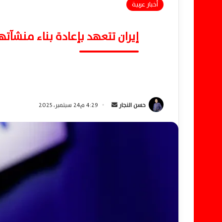
أخبار عربية
إيران تتعهد بإعادة بناء منشآ
حسن النجار
أ
4:29 م24 سبتمبر، 2025
ر
س
ل
ب
ر
ي
د
ا
إ