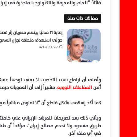
قائلاً: “العلم والمعرفة والتكنولوجيا متجذرة في إير
مقالات ذات صلة
إصابة 11 مدنيًا بينهم مصريان إثر قص
حوثي استهدف منطقة نجران السعو
منذ 23 ساعة
وأضاف أن ارتفاع نسب التخصيب لا يعني توجهاً عسكري
أمن
المفاعلات النووية
، مشيراً إلى أن العقوبات حرمت
كما أكد إسلامي بشكل قاطع أن “لا تفاوض مباشراً مع
ويأتي ذلك بعد تصريحات للمرشد الإيراني علي خامن
طريق مسدود ولا تخدم مصالح إيران”، مؤكداً أن طه
في أي ملف آخر.