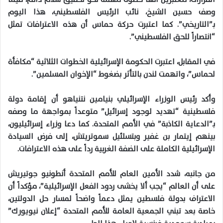
وصف حسين الشيخ، نائب الرئيس الفلسطيني، هذا اليوم
بـ”التاريخي”. كما اعتبرت حركة حماس أن هذه الاعترافات تمثل
“انتصاراً للحق الفلسطيني”.
في المقابل، اعتبرت الحكومة الإسرائيلية الخطوات الثلاثية “مكافأة
لحماس”، واتهمت لندن بالتأثر بضغوط “الإخوان المسلمين”.
وأكد رئيس الوزراء الإسرائيلي بنيامين نتنياهو أن إقامة دولة
فلسطينية “تهديد لوجود إسرائيل” متوعداً بمواجهة ما وصفه
بـ”الدعاية الكاذبة” في الأمم المتحدة. كما دعا وزراء إسرائيليون،
بينهم إيتمار بن غفير وبتسلئيل سموتريتش، إلى فرض السيادة
الإسرائيلية الكاملة على الضفة الغربية رداً على هذه الاعترافات.
من جانبه، شدد الأمين العام للأمم المتحدة أنطونيو جوتيريش
على أن العالم “يجب ألا يخشى ردود الفعل الإسرائيلية”، مؤكداً أن
الاعتراف بدولة فلسطين يمثل دعماً واضحاً لمسار حل الدولتين،
خاصة بعد تبني الجمعية العامة للأمم المتحدة “إعلان نيويورك”