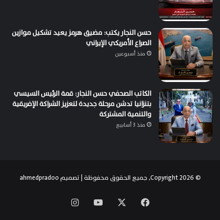
حسن النجار يكتب: مضيق هرمز يعيد تشكيل موازين
الصراع الأمريكي الإيراني
منذ أسبوعين
الكاتب الصحفي حسن النجار: قمة الرئيس السيسي
بتنزانيا تدشن مرحلة جديدة لتعزيز الشراكة الإفريقية
والتنمية المشتركة
منذ 3 أسابيع
© Copyright 2026, جميع الحقوق محفوظة | تصميم
ahmedpradoo
‫X
فيسبوك
‫YouTube
انستقرام