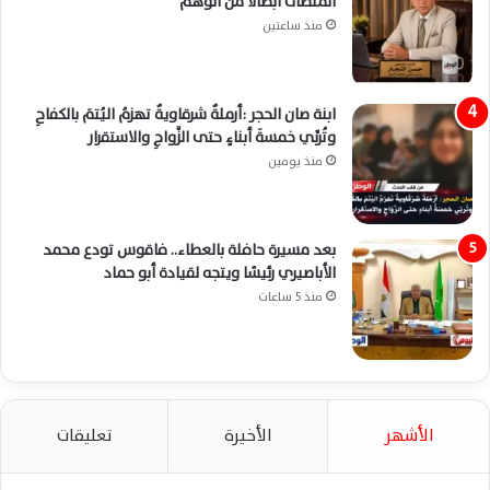
المنصات أبطالًا من الوهم
منذ ساعتين
ابنة صان الحجر :أرملةٌ شرقاويةٌ تهزمُ اليُتمَ بالكفاحِ
وتُربِّي خمسةَ أبناءٍ حتى الزَّواجِ والاستقرار
منذ يومين
بعد مسيرة حافلة بالعطاء.. فاقوس تودع محمد
الأباصيري رئيسًا ويتجه لقيادة أبو حماد
منذ 5 ساعات
الأشهر
الأخيرة
تعليقات