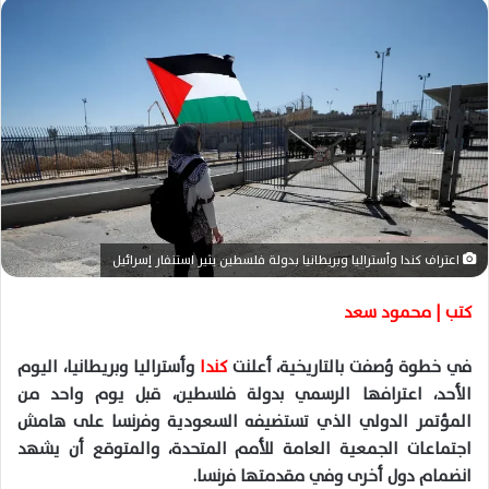
ل
ب
ر
ي
د
ا
إ
ل
ك
ت
اعتراف كندا وأستراليا وبريطانيا بدولة فلسطين يثير استنفار إسرائيل
ر
و
كتب | محمود سعد
ن
ي
في خطوة وُصفت بالتاريخية، أعلنت
كندا
وأستراليا وبريطانيا، اليوم
ا
الأحد، اعترافها الرسمي بدولة فلسطين، قبل يوم واحد من
المؤتمر الدولي الذي تستضيفه السعودية وفرنسا على هامش
اجتماعات الجمعية العامة للأمم المتحدة، والمتوقع أن يشهد
انضمام دول أخرى وفي مقدمتها فرنسا.