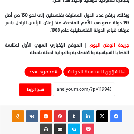
بمبادرة سعودية فرنسية لإحياء هذا الحل.
وبذلك، يرتفع عدد الدول المعترفة بفلسطين إلى نحو 150 من أصل
193 دولة عضو في الأمم المتحدة، منذ إعلان الرئيس الراحل ياسر
عرفات قيام الدولة الفلسطينية عام 1988.
جريدة الوطن اليوم
| الموقع الإخباري العربي الأول لمتابعة
القضايا السياسية والاقتصادية والدولية لحظة بلحظة
الشؤون السياسية الدولية
محمود سعد
نسخ الرابط
فيسبوك
‫X
لينكدإن
‏Tumblr
بينتيريست
‏Reddit
‏VKontakte
Odnoklassniki
‫Pocket
سكايب
مشاركة عبر البريد
طباعة