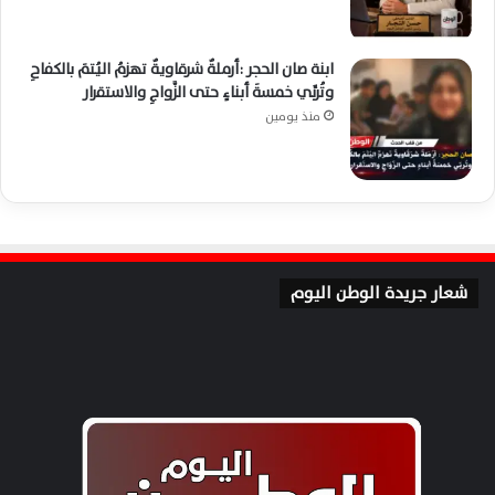
ابنة صان الحجر :أرملةٌ شرقاويةٌ تهزمُ اليُتمَ بالكفاحِ
وتُربِّي خمسةَ أبناءٍ حتى الزَّواجِ والاستقرار
منذ يومين
شعار جريدة الوطن اليوم