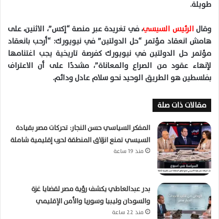
طويلة.
وقال
الرئيس السيسي
، في تغريدة عبر منصة “إكس”، الاثنين، على
هامش انعقاد مؤتمر “حل الدولتين” في نيويورك: “أرحب بانعقاد
مؤتمر حل الدولتين في نيويورك كفرصة تاريخية يجب اغتنامها
لإنهاء عقود من الصراع والمعاناة”، مشددًا على أن الاعتراف
بفلسطين هو الطريق الوحيد نحو سلام عادل ودائم.
مقالات ذات صلة
المفكر السياسي حسن النجار: تحركات مصر بقيادة
السيسي تمنع انزلاق المنطقة لحرب إقليمية شاملة
منذ 19 ساعة
بدر عبدالعاطي يكشف رؤية مصر لقضايا غزة
والسودان وليبيا وسوريا والأمن الإقليمي
منذ 22 ساعة