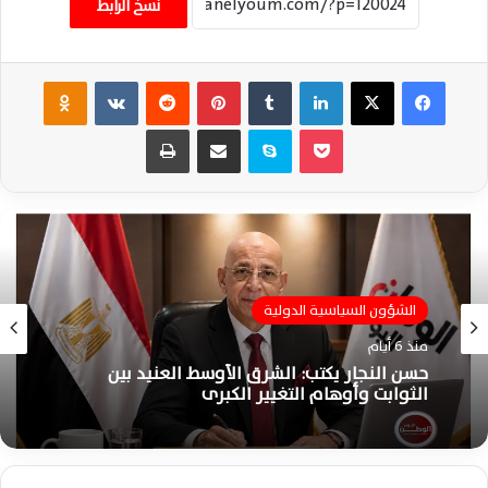
نسخ الرابط
فيسبوك
‫X
لينكدإن
‏Tumblr
بينتيريست
‏Reddit
‏VKontakte
Odnoklassniki
‫Pocket
سكايب
مشاركة عبر البريد
طباعة
الشؤون السياسية الدولية
منذ 6 أيام
حسن النجار يكتب: الشرق الأوسط العنيد بين
الثوابت وأوهام التغيير الكبرى