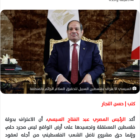
س
ل
ب
ر
ي
د
ا
إ
ل
ك
ت
ر
السيسي الاعتراف بفلسطين السبيل لتحقيق السلام الدائم بالمنطقة
و
ن
كتب | حسن النجار
ي
ا
أكد
الرئيس المصري عبد الفتاح السيسي
، أن الاعتراف بدولة
فلسطين المستقلة وتجسيدها على أرض الواقع ليس مجرد حلم،
وإنما حق مشروع ناضل الشعب الفلسطيني من أجله لعقود