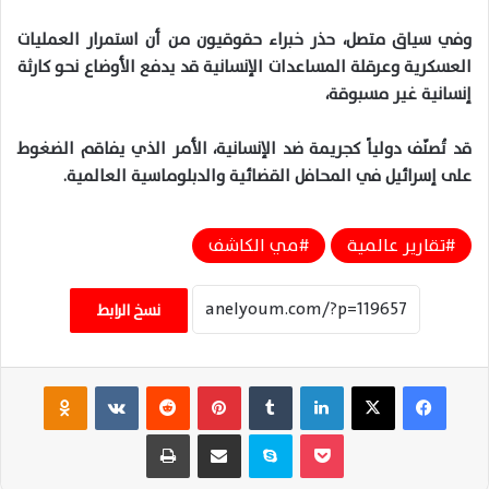
وفي سياق متصل، حذر خبراء حقوقيون من أن استمرار العمليات
العسكرية وعرقلة المساعدات الإنسانية قد يدفع الأوضاع نحو كارثة
إنسانية غير مسبوقة،
قد تُصنّف دولياً كجريمة ضد الإنسانية، الأمر الذي يفاقم الضغوط
على إسرائيل في المحافل القضائية والدبلوماسية العالمية.
تقارير عالمية
مي الكاشف
نسخ الرابط
فيسبوك
‫X
لينكدإن
‏Tumblr
بينتيريست
‏Reddit
‏VKontakte
Odnoklassniki
‫Pocket
سكايب
مشاركة عبر البريد
طباعة