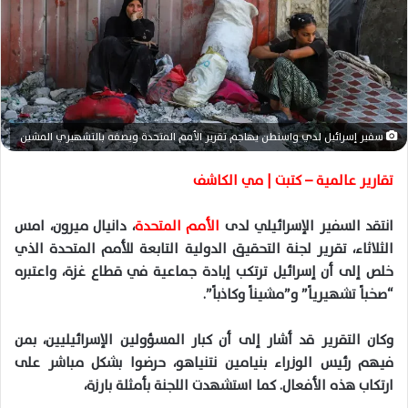
د
ا
إ
ل
ك
ت
سفير إسرائيل لدي واسنطن يهاجم تقرير الأمم المتحدة ويصفه بالتشهيري المشين
ر
و
تقارير عالمية – كتبت | مي الكاشف
ن
ي
انتقد السفير الإسرائيلي لدى
الأمم المتحدة
، دانيال ميرون، امس
ا
الثلاثاء، تقرير لجنة التحقيق الدولية التابعة للأمم المتحدة الذي
خلص إلى أن إسرائيل ترتكب إبادة جماعية في قطاع غزة، واعتبره
“صخباً تشهيرياً” و”مشيناً وكاذباً”.
وكان التقرير قد أشار إلى أن كبار المسؤولين الإسرائيليين، بمن
فيهم رئيس الوزراء بنيامين نتنياهو، حرضوا بشكل مباشر على
ارتكاب هذه الأفعال. كما استشهدت اللجنة بأمثلة بارزة،