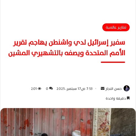
تقارير عالمية
سفير إسرائيل لدي واشنطن يهاجم تقرير
الأمم المتحدة ويصفه بالتشهيري المشين
حسن النجار
أ
7:53 ص17 سبتمبر، 2025
0
201
ر
دقيقة واحدة
س
ل
ب
ر
ي