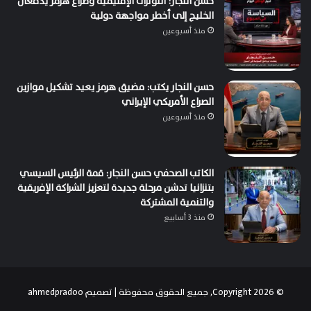
حسن النجار: التوترات الإقليمية وصراع هرمز يدفعان
الخليج إلى أخطر مواجهة دولية
منذ أسبوعين
حسن النجار يكتب: مضيق هرمز يعيد تشكيل موازين
الصراع الأمريكي الإيراني
منذ أسبوعين
الكاتب الصحفي حسن النجار: قمة الرئيس السيسي
بتنزانيا تدشن مرحلة جديدة لتعزيز الشراكة الإفريقية
والتنمية المشتركة
منذ 3 أسابيع
© Copyright 2026, جميع الحقوق محفوظة | تصميم
ahmedpradoo