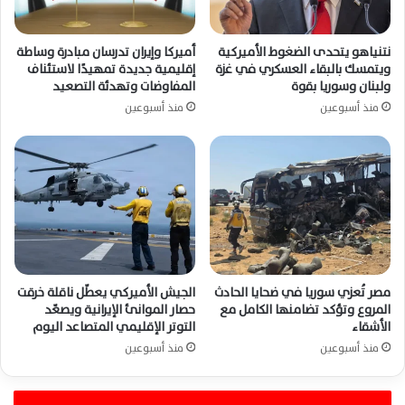
نتنياهو يتحدى الضغوط الأميركية
أميركا وإيران تدرسان مبادرة وساطة
ويتمسك بالبقاء العسكري في غزة
إقليمية جديدة تمهيدًا لاستئناف
ولبنان وسوريا بقوة
المفاوضات وتهدئة التصعيد
منذ أسبوعين
منذ أسبوعين
مصر تُعزي سوريا في ضحايا الحادث
الجيش الأميركي يعطّل ناقلة خرقت
المروع وتؤكد تضامنها الكامل مع
حصار الموانئ الإيرانية ويصعّد
الأشقاء
التوتر الإقليمي المتصاعد اليوم
منذ أسبوعين
منذ أسبوعين