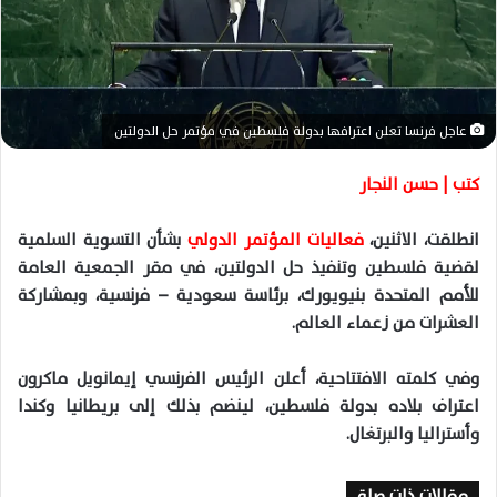
ا
إ
ل
ك
ت
عاجل فرنسا تعلن اعترافها بدولة فلسطين في مؤتمر حل الدولتين
ر
و
كتب | حسن النجار
ن
ي
انطلقت، الاثنين،
فعاليات المؤتمر الدولي
بشأن التسوية السلمية
ا
لقضية فلسطين وتنفيذ حل الدولتين، في مقر الجمعية العامة
للأمم المتحدة بنيويورك، برئاسة سعودية – فرنسية، وبمشاركة
العشرات من زعماء العالم.
وفي كلمته الافتتاحية، أعلن الرئيس الفرنسي إيمانويل ماكرون
اعتراف بلاده بدولة فلسطين، لينضم بذلك إلى بريطانيا وكندا
وأستراليا والبرتغال.
مقالات ذات صلة