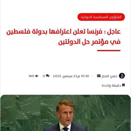
الشؤون السياسية الدولية
عاجل : فرنسا تعلن اعترافها بدولة فلسطين
في مؤتمر حل الدولتين
حسن النجار
أ
10:50 م22 سبتمبر، 2025
0
149
ر
دقيقة واحدة
س
ل
ب
ر
ي
د