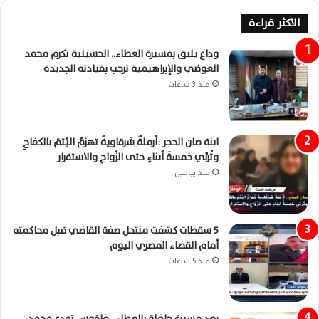
الاكثر قراءة
وداع يليق بمسيرة العطاء.. الحسينية تكرم محمد
العوضي والإبراهيمية ترحب بقيادته الجديدة
منذ 3 ساعات
ابنة صان الحجر :أرملةٌ شرقاويةٌ تهزمُ اليُتمَ بالكفاحِ
وتُربِّي خمسةَ أبناءٍ حتى الزَّواجِ والاستقرار
منذ يومين
5 سقطات كشفت منتحل صفة القاضي قبل محاكمته
أمام القضاء المصري اليوم
منذ 5 ساعات
بعد مسيرة حافلة بالعطاء.. فاقوس تودع محمد