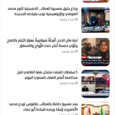
وداع يليق بمسيرة العطاء.. الحسينية تكرم محمد
العوضي والإبراهيمية ترحب بقيادته الجديدة
منذ 3 ساعات
ابنة صان الحجر :أرملةٌ شرقاويةٌ تهزمُ اليُتمَ بالكفاحِ
وتُربِّي خمسةَ أبناءٍ حتى الزَّواجِ والاستقرار
منذ يومين
5 سقطات كشفت منتحل صفة القاضي قبل
محاكمته أمام القضاء المصري اليوم
منذ 5 ساعات
بعد مسيرة حافلة بالعطاء.. فاقوس تودع محمد
الأباصيري رئيسًا ويتجه لقيادة أبو حماد