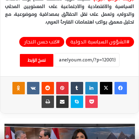
السياسية والاقتصادية والاجتماعية على المستويين المحلي
والدولي، وتعمل على نقل الحقائق بمصداقية وموضوعية، مع
تحليل معمق يواكب اهتمامات القارئ العربي.
الشؤون السياسية الدولية
كتب حسن النجار
نسخ الرابط
فيسبوك
‫X
لينكدإن
‏Tumblr
بينتيريست
‏Reddit
‏VKontakte
Odnoklassniki
‫Pocket
سكايب
مشاركة عبر البريد
طباعة