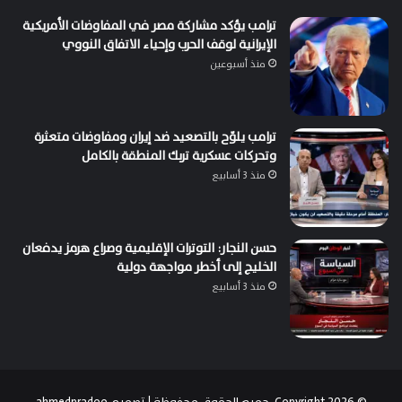
ترامب يؤكد مشاركة مصر في المفاوضات الأمريكية
الإيرانية لوقف الحرب وإحياء الاتفاق النووي
منذ أسبوعين
ترامب يلوّح بالتصعيد ضد إيران ومفاوضات متعثرة
وتحركات عسكرية تربك المنطقة بالكامل
منذ 3 أسابيع
حسن النجار: التوترات الإقليمية وصراع هرمز يدفعان
الخليج إلى أخطر مواجهة دولية
منذ 3 أسابيع
© Copyright 2026, جميع الحقوق محفوظة | تصميم
ahmedpradoo