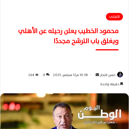
الاهلي
محمود الخطيب يعلن رحيله عن الأهلي
ويغلق باب الترشح مجددًا
حسن النجار
أ
10:38 م12 سبتمبر، 2025
0
264
ر
دقيقة واحدة
س
ل
ب
ر
ي
د