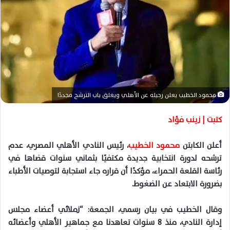
ا
إ
ل
ك
ت
ر
و
ن
محمود الخطيب يعلن رحيله عن الأهلي ويغلق باب الترشح مجددًا
ي
ا
كتبت | زينب فؤاد
أعلن الكابتن
محمود الخطيب
، رئيس النادي الأهلي المصري، عدم
ترشحه لدورة انتخابية جديدة مكتفيًا بثماني سنوات قضاها في
رئاسة القلعة الحمراء، مؤكدًا أن قراره جاء استجابة لتوصيات الأطباء
بضرورة الابتعاد عن الضغوط.
وقال الخطيب في بيان رسمي، الجمعة: “زملائي أعضاء مجلس
إدارة النادي، منذ 8 سنوات تعاهدنا مع جماهير الأهلي وأعضائه