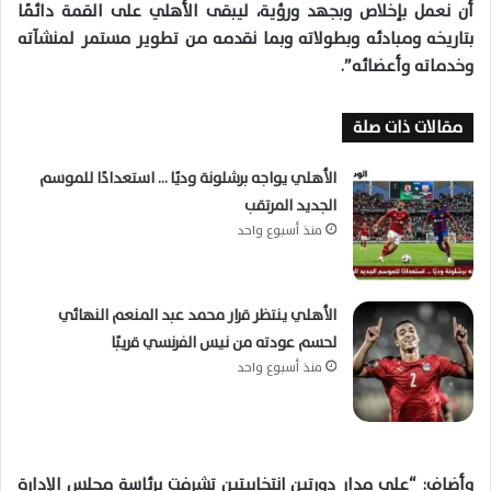
أن نعمل بإخلاص وبجهد ورؤية، ليبقى الأهلي على القمة دائمًا
بتاريخه ومبادئه وبطولاته وبما نقدمه من تطوير مستمر لمنشآته
وخدماته وأعضائه”.
مقالات ذات صلة
الأهلي يواجه برشلونة وديًا … استعدادًا للموسم
الجديد المرتقب
منذ أسبوع واحد
الأهلي ينتظر قرار محمد عبد المنعم النهائي
لحسم عودته من نيس الفرنسي قريبًا
منذ أسبوع واحد
وأضاف: “على مدار دورتين انتخابيتين تشرفت برئاسة مجلس الإدارة