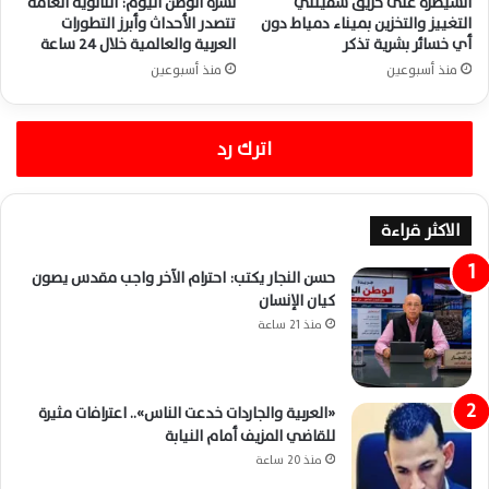
السيطرة على حريق سفينتي
نشرة الوطن اليوم: الثانوية العامة
التغييز والتخزين بميناء دمياط دون
تتصدر الأحداث وأبرز التطورات
أي خسائر بشرية تذكر
العربية والعالمية خلال 24 ساعة
منذ أسبوعين
منذ أسبوعين
اترك رد
الاكثر قراءة
حسن النجار يكتب: احترام الآخر واجب مقدس يصون
كيان الإنسان
منذ 21 ساعة
«العربية والجاردات خدعت الناس».. اعترافات مثيرة
للقاضي المزيف أمام النيابة
منذ 20 ساعة