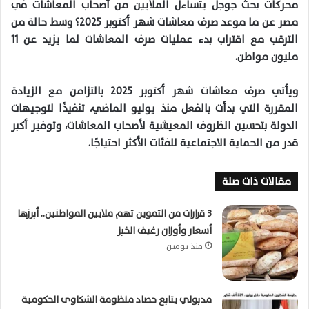
محركات بحث جوجل يتساءل الملايين من أصحاب المعاشات في
مصر عن ما موعد صرف معاشات شهر أكتوبر 2025؟ وسط حالة من
الترقب مع اقتراب بدء عمليات صرف المعاشات لما يزيد عن 11
مليون مواطن.
ويأتي صرف معاشات شهر أكتوبر 2025 بالتزامن مع الزيادة
المقررة التي بدأت بالفعل منذ يوليو الماضي، تنفيذًا لتوجيهات
الدولة بتحسين الظروف المعيشية لأصحاب المعاشات، وتوفير أكبر
قدر من الحماية الاجتماعية للفئات الأكثر احتياجًا.
مقالات ذات صلة
3 قرارات من التموين تهم ملايين المواطنين.. أبرزها
أسعار وأوزان رغيف الخبز
منذ يومين
مدبولي يتابع حصاد منظومة الشكاوى الحكومية