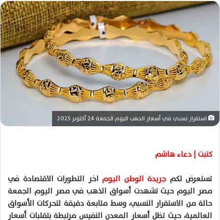
ل
ب
ر
ي
د
ا
إ
ل
ك
ت
استقرار نسبي في أسعار الذهب اليوم الجمعة 24 أكتوبر 2025
ر
و
ن
كتبت | دعاء هاشم
ي
ا
تستعرض لكم
جريدة الوطن اليوم
اخر التطورات الاقتصادة في
مصر اليوم حيث تشهدت أسواق الذهب في مصر اليوم الجمعة
حالة من الاستقرار النسبي، وسط متابعة دقيقة لتحركات الأسواق
العالمية، حيث تظل أسعار المعدن النفيس مرتبطة بتقلبات أسعار