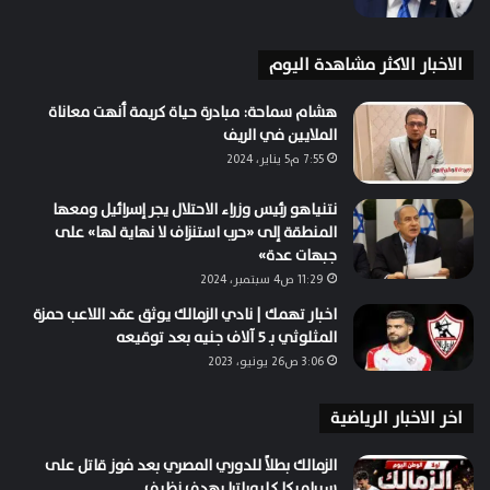
الاخبار الاكثر مشاهدة اليوم
هشام سماحة: مبادرة حياة كريمة أنهت معاناة
الملايين في الريف
7:55 م5 يناير، 2024
نتنياهو رئيس وزراء الاحتلال يجر إسرائيل ومعها
المنطقة إلى «حرب استنزاف لا نهاية لها» على
جبهات عدة»
11:29 ص4 سبتمبر، 2024
اخبار تهمك | نادي الزمالك يوثق عقد اللاعب حمزة
المثلوثي بـ 5 آلاف جنيه بعد توقيعه
3:06 ص26 يونيو، 2023
اخر الاخبار الرياضية
الزمالك بطلاً للدوري المصري بعد فوز قاتل على
سيراميكا كليوباترا بهدف نظيف