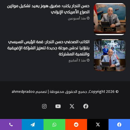
حسن النجار يكتب: مضيق هرمز يعيد تشكيل موازين
الصراع الأمريكي الإيراني
منذ أسبوعين
الكاتب الصحفي حسن النجار: قمة الرئيس السيسي
بتنزانيا تدشن مرحلة جديدة لتعزيز الشراكة الإفريقية
والتنمية المشتركة
منذ 3 أسابيع
© Copyright 2026, جميع الحقوق محفوظة | تصميم
ahmedpradoo
‫X
فيسبوك
‫YouTube
انستقرام