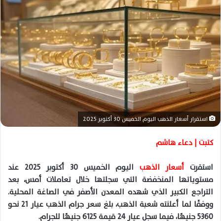
ر
ي
د
ا
إ
ل
ك
ت
ر
و
استقرار أسعار الذهب اليوم الخميس 30 أكتوبر 2025
ن
ي
كتبت | دعاء هاشم
ا
استقرت
أسعار الذهب
اليوم الخميس 30 أكتوبر 2025 عند
مستوياتها المنخفضة التي سجلتها خلال تعاملات أمس، بعد
التراجع الكبير الذي شهده المعدن الأصفر في الصاغة المحلية.
ووفقًا لما أعلنته شعبة الذهب، بلغ سعر جرام الذهب عيار 21 نحو
5360 جنيهًا، فيما سجل عيار 24 قيمة 6125 جنيهًا للجرام.