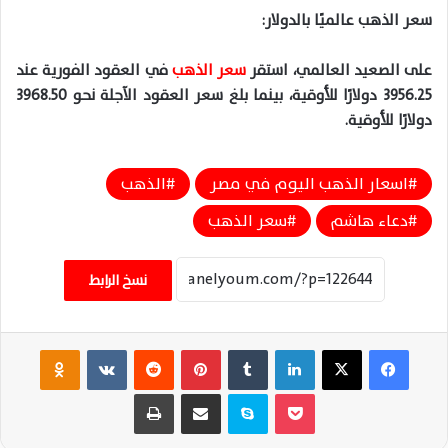
سعر الذهب عالميًا بالدولار:
على الصعيد العالمي، استقر
سعر الذهب
في العقود الفورية عند
3956.25 دولارًا للأوقية، بينما بلغ سعر العقود الآجلة نحو 3968.50
دولارًا للأوقية.
اسعار الذهب اليوم في مصر
الذهب
دعاء هاشم
سعر الذهب
نسخ الرابط
فيسبوك
‫X
لينكدإن
‏Tumblr
بينتيريست
‏Reddit
‏VKontakte
Odnoklassniki
‫Pocket
سكايب
مشاركة عبر البريد
طباعة