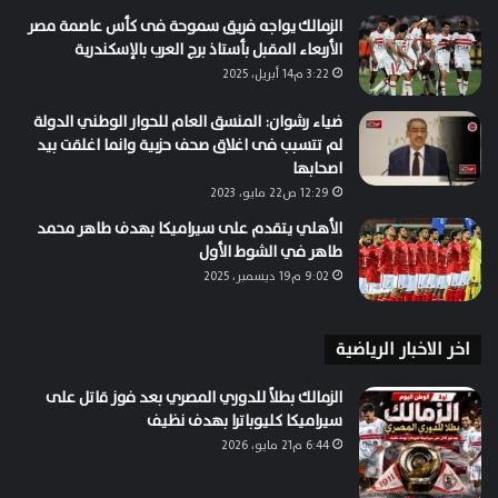
الزمالك يواجه فريق سموحة فى كأس عاصمة مصر
الأربعاء المقبل بأستاذ برج العرب بالإسكندرية
3:22 م14 أبريل، 2025
ضياء رشوان: المنسق العام للحوار الوطني الدولة
لم تتسبب فى اغلاق صحف حزبية وانما اغلقت بيد
اصحابها
12:29 ص22 مايو، 2023
الأهلي يتقدم على سيراميكا بهدف طاهر محمد
طاهر في الشوط الأول
9:02 م19 ديسمبر، 2025
اخر الاخبار الرياضية
الزمالك بطلاً للدوري المصري بعد فوز قاتل على
سيراميكا كليوباترا بهدف نظيف
6:44 م21 مايو، 2026