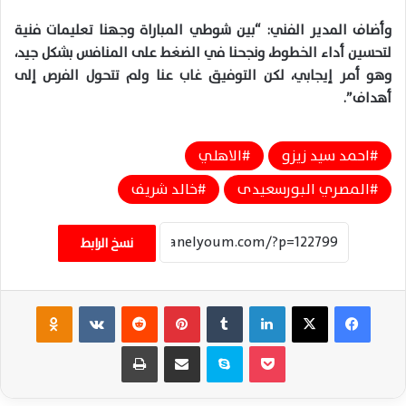
وأضاف المدير الفني: “بين شوطي المباراة وجهنا تعليمات فنية
لتحسين أداء الخطوط، ونجحنا في الضغط على المنافس بشكل جيد،
وهو أمر إيجابي، لكن التوفيق غاب عنا ولم تتحول الفرص إلى
أهداف”.
احمد سيد زيزو
الاهلي
المصري البورسعيدى
خالد شريف
نسخ الرابط
فيسبوك
‫X
لينكدإن
‏Tumblr
بينتيريست
‏Reddit
‏VKontakte
Odnoklassniki
‫Pocket
سكايب
مشاركة عبر البريد
طباعة