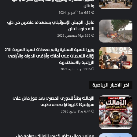
ولبنان
6:59 م17 أكتوبر، 2024
عاجل: الجيش الإسرائيلي يستهدف عنصرين من حزب
الله جنوب لبنان
5:37 م16 ديسمبر، 2025
وزير التنمية المحلية يتابع معدلات تنفيذ الموجة الـ21
لإزالة التعديات علي أملاك وأراضي الدولة والأراضى
الزراعية بالاسنكندرية
10:16 ص9 مايو، 2023
اخر الاخبار الرياضية
الزمالك بطلاً للدوري المصري بعد فوز قاتل على
سيراميكا كليوباترا بهدف نظيف
6:44 م21 مايو، 2026
معتمد جمال يحاضر لاعبي الزمالك بصرامة قبل