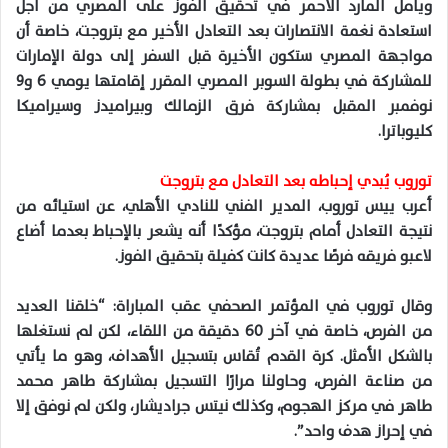
ويأمل المارد الأحمر في تحقيق الفوز على المصري من أجل
استعادة نغمة الانتصارات بعد التعادل الأخير مع بتروجت، خاصة أن
مواجهة المصري ستكون الأخيرة قبل السفر إلى دولة الإمارات
للمشاركة في بطولة السوبر المصري المقرر إقامتها يومي 6 و9
نوفمبر المقبل بمشاركة فرق الزمالك وبيراميدز وسيراميكا
كليوباترا.
توروب يُبدي إحباطه بعد التعادل مع بتروجت
أعرب ييس توروب، المدير الفني للنادي الأهلي، عن استيائه من
نتيجة التعادل أمام بتروجت، مؤكدًا أنه يشعر بالإحباط بعدما أضاع
لاعبو فريقه فرصًا عديدة كانت كفيلة بتحقيق الفوز.
وقال توروب في المؤتمر الصحفي عقب المباراة: “خلقنا العديد
من الفرص، خاصة في آخر 60 دقيقة من اللقاء، لكن لم نستغلها
بالشكل الأمثل. كرة القدم تُقاس بتسجيل الأهداف، وهو ما يأتي
من صناعة الفرص، وحاولنا مرارًا التسجيل بمشاركة طاهر محمد
طاهر في مركز الهجوم، وكذلك نيتس جراديشار، ولكن لم نوفق إلا
في إحراز هدف واحد”.