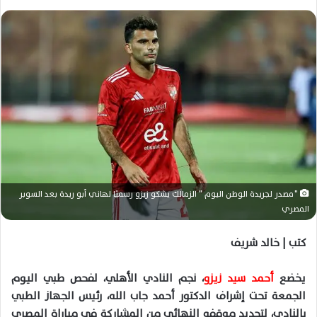
ر
س
ل
ب
ر
ي
د
ا
إ
ل
ك
ت
" مصدر لجريدة الوطن اليوم " الزمالك يشكو زيزو رسميًا لهاني أبو ريدة بعد السوبر
ر
المصري
و
كتب | خالد شريف
ن
ي
ا
يخضع
أحمد سيد زيزو
، نجم النادي الأهلي، لفحص طبي اليوم
الجمعة تحت إشراف الدكتور أحمد جاب الله، رئيس الجهاز الطبي
بالنادي، لتحديد موقفه النهائي من المشاركة في مباراة المصري