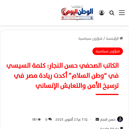
القائمة
بحث عن
تسجيل الدخول
الرئيسية
/
شؤون سياسية
شؤون سياسية
الكاتب الصحفي حسن النجار: كلمة السيسي
في “وطن السلام” أكدت ريادة مصر في
ترسيخ الأمن والتعايش الإنساني
حسن النجار
أ
7:52 م27 أكتوبر، 2025
0
181
ر
دقيقة واحدة