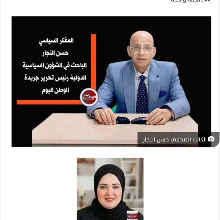
س
ل
ب
ر
ي
د
ا
إ
ل
ك
ت
ر
الكاتب الصحفي حسن النجار
و
ن
ي
ا