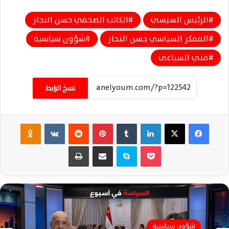
الرئيس السيسي
الكاتب الصحفي حسن النجار
المفكر السياسي حسن النجار
شؤون سياسية
مني السباعى
نسخ الرابط
فيسبوك
‫X
لينكدإن
‏Tumblr
بينتيريست
‏Reddit
‏VKontakte
Odnoklassniki
‫Pocket
سكايب
مشاركة عبر البريد
طباعة
شؤون سياسية