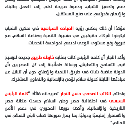
دعم وتحفيز للشباب، ودعوة صريحة لهم إلى العمل والبناء
والإيمان بقدرتهم على صنع المستقبل،
مؤكدًا أن ذلك يعكس رؤية
القيادة السياسية
في تمكين الشباب
ليكونوا شركاء حقيقيين في مسيرة التنمية وصناعة السلام، مع
ضرورة رفع مستوى الوعي لديهم لمواجهة التحديات.
وأكد النجار أن كلمة الرئيس كانت بمثابة
خارطة طريق
جديدة لترسيخ
قيم التسامح والتعايش، ورسالة طمأنينة إلى كل المصريين بأن
الدولة ماضية بثبات في طريق التنمية والإصلاح، دون أن تتنازل عن
مبادئها الثابتة كدولة سلام تؤمن بالإنسانية والتعاون المشترك.
واختتم
الكاتب الصحفي حسن النجار
تصريحاته قائلًا: “
كلمة الرئيس
السيسي
في احتفالية مصر وطن السلام جسدت مكانة مصر
التاريخية والإنسانية، وأكدت دورها المحوري في دعم الأمن
والاستقرار إقليميًا ودوليًا، بما يعزز صورتها كقلب نابض للسلام في
العالم.”