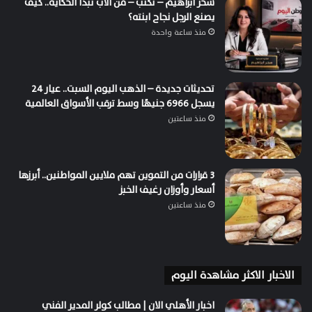
سحر ابراهيم – تكتب – من الأب تبدأ الحكاية.. كيف
يصنع الرجل نجاح ابنته؟
منذ ساعة واحدة
تحديثات جديدة – الذهب اليوم السبت.. عيار 24
يسجل 6966 جنيهًا وسط ترقب الأسواق العالمية
منذ ساعتين
3 قرارات من التموين تهم ملايين المواطنين.. أبرزها
أسعار وأوزان رغيف الخبز
منذ ساعتين
الاخبار الاكثر مشاهدة اليوم
اخبار الأهلي الان | مطالب كولر المدير الفني