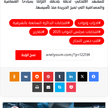
للمشهد الانتخابي لحظة بلحظة، التزامًا بمبادئ الشفافية
والمصداقية التي تميز الجريدة منذ تأسيسها.
احزاب ونواب
انتخابات الدائرة السابعة بالشرقية
انتخابات مجلس النواب 2025
تقارير
كتب حسن النجار
نسخ الرابط
فيسبوك
‫X
لينكدإن
‏Tumblr
بينتيريست
‏Reddit
‏VKontakte
Odnoklassniki
‫Pocket
سكايب
مشاركة عبر البريد
طباعة