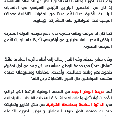
ولم يغب الدور الوطني لعلي الدين النجار عن المشهد السياسي،
إذ كان من الداعمين البارزين للرئيس السيسي في الانتخابات
الرئاسية الأخيرة، حيث نظّم عددًا من المقرات الانتخابية وحملات
التوعية لحث المواطنين على المشاركة الإيجابية،
كما كان له موقف وطني مشرف في دعم موقف الدولة المصرية
الرافض لتهجير الفلسطينيين من أراضيهم، تأكيدًا على ثوابت الأمن
القومي المصري.
وفي ختام حديثه، وجّه النجار رسالة إلى أبناء دائرته السابعة قائلاً:
“سأظل جنديًّا في خدمة الوطن، وسأسعى بكل جهد من أجل تحقيق
طموحاتكم وتلبية مطالبكم. وأعدكم بمفاجآت ومشروعات جديدة
ستسعد المواطنين حال الفوز بالانتخابات بإذن الله.”
تُعد
جريدة الوطن اليوم
من الصحف الوطنية الرائدة التي تواكب
الأحداث أولًا بأول، وتُولي اهتمامًا خاصًا بتغطية الانتخابات البرلمانية
في
الدائرة السابعة بمحافظة الشرقية
، من خلال تقارير وتحليلات
ميدانية دقيقة تنقل صوت المواطن وتعرض الصورة الكاملة