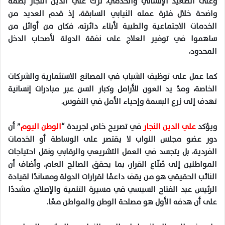
وعلى الصعيد الإنساني والخدمي، ترك علي الدين النجار بصمة
واضحة خلال فترة عمله النيابي السابقة، إذ قدم العديد من
الخدمات الاجتماعية والطبية لأبناء دائرته، فكان من أوائل من
ساهموا في توفير العلاج على نفقة الدولة لأصحاب الدخل
المحدود،
كما عمل على توظيف الشباب في المصانع الاستثمارية والشركات
الخاصة، ومدّ يد العون للأرامل وكبار السن عبر مبادرات إنسانية
تهدف إلى زرع البسمة وإحياء الأمل في النفوس.
ويؤكد
علي الدين النجار
في تصريح خاص لجريدة “
الوطن اليوم
” أن
دور عضو مجلس النواب لا يقتصر على الوساطة أو الخدمات
الفردية، بل يتجسد في العمل التشريعي والرقابي ونقل احتياجات
المواطنين إلى صُنّاع القرار، بما يحقق الصالح العام. وأضاف أن
النائب الحقيقي هو من يقف داعمًا لقرارات الدولة ومساندًا لقيادة
الرئيس عبد الفتاح السيسي في مسيرة التنمية والإصلاح، مشددًا
على أن هدفه الأول هو مصلحة الوطن والمواطن معًا.