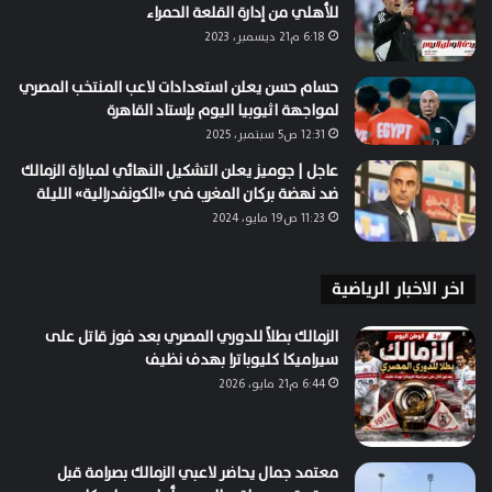
للأهلي من إدارة القلعة الحمراء
6:18 م21 ديسمبر، 2023
حسام حسن يعلن استعدادات لاعب المنتخب المصري
لمواجهة اثيوبيا اليوم بإستاد القاهرة
12:31 ص5 سبتمبر، 2025
عاجل | جوميز يعلن التشكيل النهائي لمباراة الزمالك
ضد نهضة بركان المغرب في «الكونفدرالية» الليلة
11:23 ص19 مايو، 2024
اخر الاخبار الرياضية
الزمالك بطلاً للدوري المصري بعد فوز قاتل على
سيراميكا كليوباترا بهدف نظيف
6:44 م21 مايو، 2026
معتمد جمال يحاضر لاعبي الزمالك بصرامة قبل