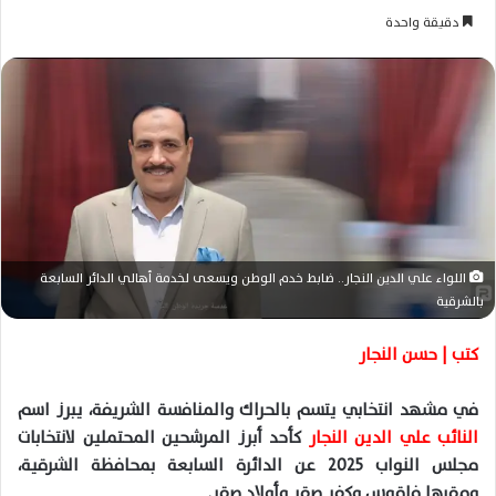
ر
دقيقة واحدة
س
ل
ب
ر
ي
د
ا
إ
ل
اللواء علي الدين النجار.. ضابط خدم الوطن ويسعى لخدمة أهالي الدائر السابعة
ك
بالشرقية
ت
ر
كتب | حسن النجار
و
ن
في مشهد انتخابي يتسم بالحراك والمنافسة الشريفة، يبرز اسم
ي
النائب علي الدين النجار
كأحد أبرز المرشحين المحتملين لانتخابات
ا
مجلس النواب 2025 عن الدائرة السابعة بمحافظة الشرقية،
ومقرها فاقوس وكفر صقر وأولاد صقر.