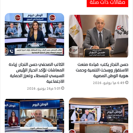
مقالات ذات صلة
خبير سياسي: مصر تقود جهود التهدئة لحماية
أمن المنطقة واحتواء التصعيد الإقليمي
المتصاعد
حسن النجار يكتب: قيادة صنعت
الكاتب الصحفي حسن النجار: زيادة
الاستقرار ورسخت التنمية وحمت
المعاشات تؤكد انحياز الرئيس
هوية الوطن المصرية
السيسي للبسطاء وتعزز الحماية
الاجتماعية
6:49 م1 يوليو، 2026
5:01 م26 يونيو، 2026