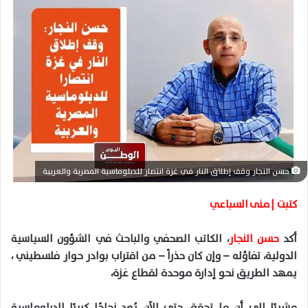
ل
ب
ر
ي
د
ا
إ
ل
ك
ت
ر
حسن النجار وقف إطلاق النار في غزة انتصار للدبلوماسية المصرية والعربية
و
ن
كتبت | منى السباعي
ي
ا
أكد
حسن النجار
، الكاتب الصحفي والباحث في الشؤون السياسية
الدولية، تفاؤله – وإن كان حذراً – من اقتراب بوادر حوار فلسطيني ،
يمهد الطريق نحو إدارة موحدة لقطاع غزة،
مشيرًا إلى أن ما تحقق حتى الآن يُعد نجاحًا كبيرًا للدبلوماسية