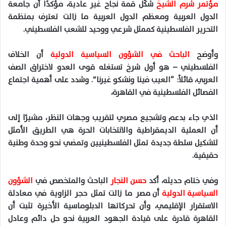
مؤتمر شرم الشيخ
شكّل قمة نجاح غير عادية، مؤكدًا أن جامعة
الدول العربية ومعظم الدول العربية ما زالت تعترف بـمنظمة
التحرير الفلسطينية كممثل شرعي ووحيد للشعب الفلسطيني.
وأوضح
الباحث في الشؤون السياسية الدولية
أن الخلاف
الفلسطيني – هو أول شرخ تستغله قوى العدو لاختراق الصف
العربي، قائلاً: “العيب فينا ونشكو غيرنا”. وشدد على أهمية اجتماع
الفصائل الفلسطينية في القاهرة،
الذي جاء بدعم وتشجيع مصري لتقريب وجهات النظر، مشيرًا إلى
أن العملية الديمقراطية والانتخابات الحرة هي الطريق الأمثل
لتشكيل سلطة جديدة تمثل الفلسطينيين وتمضي نحو وحدة وطنية
حقيقية.
وفي ختام حديثه، أكد
حسن النجار
الباحث والمتخصص في
الشؤون
السياسية الدولية
أن مصر ما زالت تمثل حجر الزاوية في معادلة
الاستقرار الإقليمي، وأن تحركاتها الدبلوماسية الأخيرة تثبت أن
القاهرة قادرة على قيادة الجهود العربية نحو حل دائم وعادل