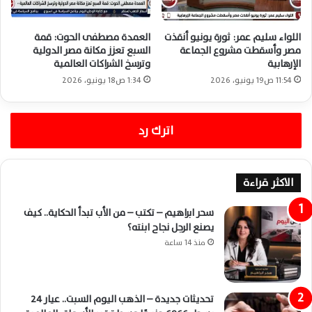
اللواء سليم عمر: ثورة يونيو أنقذت
العمدة مصطفى الحوت: قمة
مصر وأسقطت مشروع الجماعة
السبع تعزز مكانة مصر الدولية
الإرهابية
وترسخ الشراكات العالمية
11:54 ص19 يونيو، 2026
1:34 ص18 يونيو، 2026
اترك رد
الاكثر قراءة
سحر ابراهيم – تكتب – من الأب تبدأ الحكاية.. كيف
يصنع الرجل نجاح ابنته؟
منذ 14 ساعة
تحديثات جديدة – الذهب اليوم السبت.. عيار 24