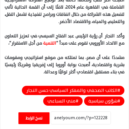
أصبحت أكثر نضجًا وتكاملًا، خاصة بعد توقيع الشراكة الاستراتيجية
الشاملة في القاهرة عام
2024
، لافتًا إلى أن القمة الحالية تأتي
لتفعيل هذه الشراكة من خلال
اتفاقات
وبرامج
تنفيذية
تشمل
النقل
،
والتعليم
،
والمياه
،
والاقتصاد
الأخضر
.
وأكد
النجار
أن
رؤية
الرئيس
عبد
الفتاح
السيسي
في
تعزيز
التعاون
مع
الاتحاد
الأوروبي
تقوم
على
مبدأ
“
التنمية
من
أجل
الاستقرار
“،
مشددًا
على
أن
مصر
،
بما
تمتلكه
من
موقع
استراتيجي
ومقومات
بشرية
واقتصادية
،
أصبحت
بوابة
أوروبا
إلى
إفريقيا
وشريكًا
رئيسيًا
في
بناء
مستقبل
اقتصادي
أكثر
توازنًا
وعدالة
.
الكاتب الصحفي والمفكر السياسي حسن النجار
شؤون سياسية
مني السباعي
نسخ الرابط