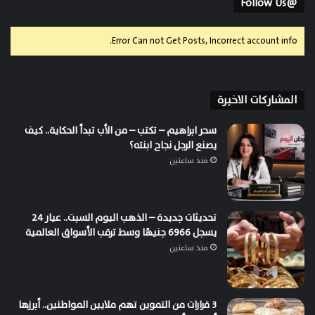
@Follow Us
Error Can not Get Posts, Incorrect account info.
المشاركات الاخيرة
سحر ابراهيم – تكتب – من الأب تبدأ الحكاية.. كيف
يصنع الرجل نجاح ابنته؟
منذ ساعتين
تحديثات جديدة – الذهب اليوم السبت.. عيار 24
يسجل 6966 جنيهًا وسط ترقب الأسواق العالمية
منذ ساعتين
3 قرارات من التموين تهم ملايين المواطنين.. أبرزها