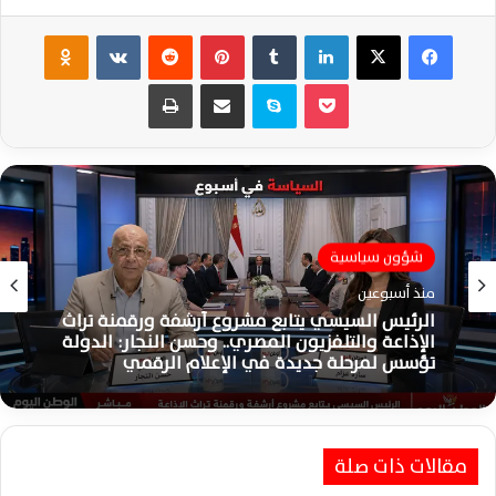
فيسبوك
‫X
لينكدإن
‏Tumblr
بينتيريست
‏Reddit
‏VKontakte
Odnoklassniki
‫Pocket
سكايب
مشاركة عبر البريد
طباعة
شؤون سياسية
منذ أسبوعين
الرئيس السيسي يتابع مشروع أرشفة ورقمنة تراث
الإذاعة والتلفزيون المصري.. وحسن النجار: الدولة
تؤسس لمرحلة جديدة في الإعلام الرقمي
مقالات ذات صلة