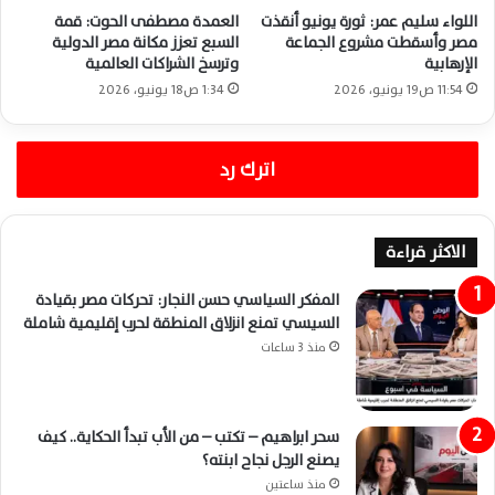
اللواء سليم عمر: ثورة يونيو أنقذت
العمدة مصطفى الحوت: قمة
مصر وأسقطت مشروع الجماعة
السبع تعزز مكانة مصر الدولية
الإرهابية
وترسخ الشراكات العالمية
11:54 ص19 يونيو، 2026
1:34 ص18 يونيو، 2026
اترك رد
الاكثر قراءة
المفكر السياسي حسن النجار: تحركات مصر بقيادة
السيسي تمنع انزلاق المنطقة لحرب إقليمية شاملة
منذ 3 ساعات
سحر ابراهيم – تكتب – من الأب تبدأ الحكاية.. كيف
يصنع الرجل نجاح ابنته؟
منذ ساعتين