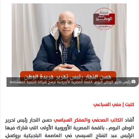
ل
ب
ر
ي
د
ا
إ
ل
ك
ت
ر
رئيس تحرير الوطن اليوم: القمة المصرية الأوروبية ترسخ شراكة التنمية المستدامة
و
ن
ي
كتبت | مني السباعي
ا
أشاد
الكاتب الصحفي والمفكر السياسي
حسن النجار رئيس تحرير
الوطن اليوم ، بالقمة المصرية الأوروبية الأولى التي شارك فيها
الرئيس عبد الفتاح
السيسي
في
العاصمة
البلجيكية بروكسل،