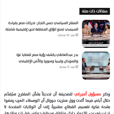
مقالات ذات صلة
المفكر السياسي حسن النجار: تحركات مصر بقيادة
السيسي تمنع انزلاق المنطقة لحرب إقليمية شاملة
منذ 10 ساعات
بدر عبدالعاطي يكشف رؤية مصر لقضايا غزة
والسودان وليبيا وسوريا والأمن الإقليمي
منذ 13 ساعة
وذكر
مسؤول أميركي
للصحيفة أن تحديثاً بشأن المقترح سيُقدَّم
خلال أيام، فيما أكدت
وول
ستريت جورنال أن الوسطاء العرب رفضوا
بشدة فكرة تقسيم القطاع، مشيرةً إلى أن الولايات المتحدة لا
ترغب في بدء الإعمار داخل مناطق سيطرة حماس قبل نزع سلاحها،