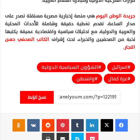
قرارات الشرعية الدولية ومبادرة السلام العربية
.
جريدة الوطن اليوم
هي منصة إخبارية مصرية مستقلة تصدر على
مدار الساعة،
تقدم
تغطية دقيقة وشاملة للأحداث المحلية
والعربية والدولية، مع تحليلات سياسية واقتصادية عميقة يكتبها
نخبة من الصحفيين والخبراء، تحت إشراف
الكاتب الصحفي حسن
النجار
.
اسرائيل
الشؤون السياسية الدولية
عزة كمال
واشنطن
نسخ الرابط
فيسبوك
‫X
لينكدإن
‏Tumblr
بينتيريست
‏Reddit
‏VKontakte
Odnoklassniki
‫Pocket
سكايب
مشاركة عبر البريد
طباعة