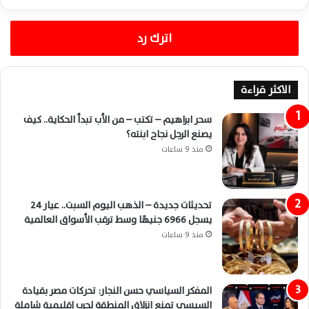
اترك رد
الاكثر قراءة
سحر ابراهيم – تكتب – من الأب تبدأ الحكاية.. كيف
يصنع الرجل نجاح ابنته؟
منذ 9 ساعات
تحديثات جديدة – الذهب اليوم السبت.. عيار 24
يسجل 6966 جنيهًا وسط ترقب الأسواق العالمية
منذ 9 ساعات
المفكر السياسي حسن النجار: تحركات مصر بقيادة
السيسي تمنع انزلاق المنطقة لحرب إقليمية شاملة