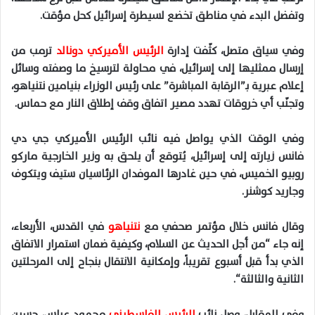
وتفضل البدء في مناطق تخضع لسيطرة إسرائيل كحل مؤقت
.
وفي سياق متصل، كثّفت إدارة
الرئيس الأميركي دونالد
ترمب
من
إرسال
ممثليها
إلى إسرائيل، في محاولة لترسيخ ما وصفته وسائل
إعلام عبرية بـ”الرقابة المباشرة” على رئيس الوزراء بنيامين نتنياهو،
وتجنّب أي خروقات تهدد مصير اتفاق وقف إطلاق النار مع حماس
.
وفي الوقت الذي يواصل فيه نائب الرئيس الأميركي جي دي
فانس زيارته إلى إسرائيل، يُتوقع أن يلحق به وزير الخارجية ماركو
روبيو
الخميس، في حين غادرها الموفدان الرئاسيان ستيف ويتكوف
وجاريد كوشنر
.
وقال فانس خلال مؤتمر صحفي مع
نتنياهو
في القدس، الأربعاء،
إنه جاء “من أجل الحديث عن السلام، وكيفية ضمان استمرار الاتفاق
الذي بدأ قبل أسبوع تقريباً، وإمكانية الانتقال بنجاح إلى المرحلتين
الثانية والثالثة
“.
وفي المقابل، وصل نائب
الرئيس
الفلسطيني
محمود
عباس
،
حسين