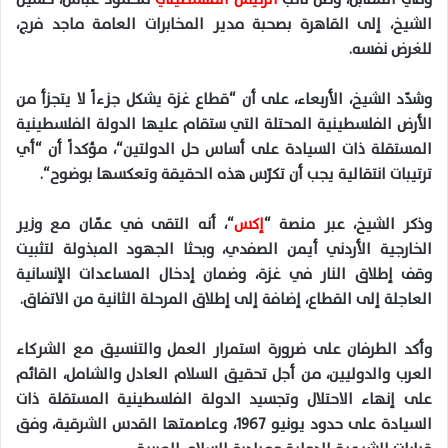
الشيخ
،
إلى
القاهرة
بصحبة
مدير
المخابرات
العامة
ماجد
فرج
،
للغرض
نفسه
.
وشدّد
الشيخ
،
الأربعاء
،
على
أن
“
قطاع
غزة
يشكل
جزءاً
لا
يتجزأ
من
الأرض
الفلسطينية
المحتلة
التي
ستقام
عليها
الدولة
الفلسطينية
المستقلة
ذات
السيادة
على
أساس
حل
الدولتين
“،
مؤكداً
أن
“
أي
ترتيبات
انتقالية
يجب
أن
تكرّس
هذه
الحقيقة
وتعكسها
بوضوح
“.
وذكر
الشيخ
،
عبر
منصة
“
إكس
“،
أنه
التقى
في
عمّان
مع
وزير
الخارجية
الأردني
أيمن
الصفدي
،
وبحثا
الجهود
المبذولة
لتثبيت
وقف
إطلاق
النار
في
غزة
،
وضمان
إدخال
المساعدات
الإنسانية
العاجلة
إلى
القطاع
،
إضافة
إلى إطلاق المرحلة الثانية من الاتفاق
.
وأكد الطرفان على ضرورة استمرار العمل والتنسيق مع الشركاء
العرب والدوليين، من أجل تحقيق السلام العادل والشامل، القائم
على إنهاء الاحتلال وتجسيد الدولة الفلسطينية المستقلة ذات
السيادة على حدود يونيو
1967
، وعاصمتها القدس الشرقية، وفق