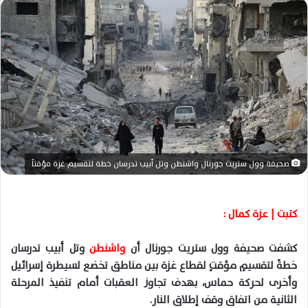
ل
ب
ر
ي
د
ا
إ
ل
ك
ت
صحيفة وول ستريت جورنال واشنطن وتل أبيب تدرسان خطة لتقسيم غزة مؤقتاً
ر
و
ن
كتبت | عزة كمال :
ي
ا
كشفت صحيفة وول ستريت جورنال أن
واشنطن
وتل أبيب تدرسان
خطةً لتقسيمٍ مؤقتٍ لقطاع غزة بين مناطق تخضع لسيطرة إسرائيل
وأخرى لحركة حماس، بهدف تجاوز
العقبات
أمام
تنفيذ
المرحلة
الثانية من اتفاق وقف إطلاق النار
.