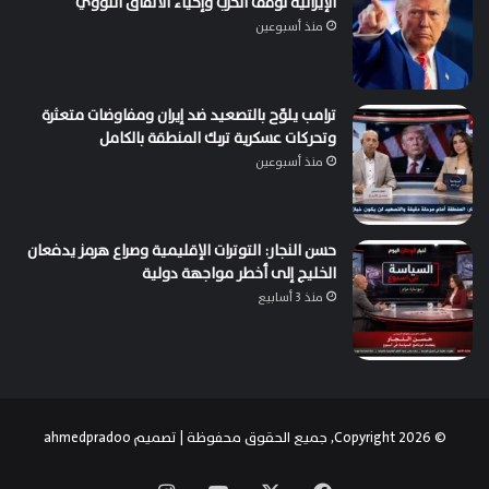
الإيرانية لوقف الحرب وإحياء الاتفاق النووي
منذ أسبوعين
ترامب يلوّح بالتصعيد ضد إيران ومفاوضات متعثرة
وتحركات عسكرية تربك المنطقة بالكامل
منذ أسبوعين
حسن النجار: التوترات الإقليمية وصراع هرمز يدفعان
الخليج إلى أخطر مواجهة دولية
منذ 3 أسابيع
© Copyright 2026, جميع الحقوق محفوظة | تصميم
ahmedpradoo