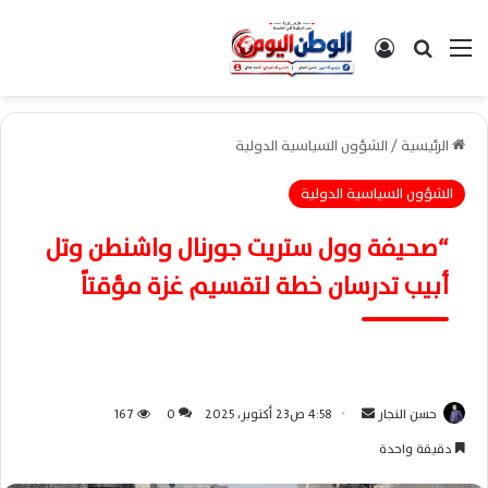
القائمة
بحث عن
تسجيل الدخول
الرئيسية
/
الشؤون السياسية الدولية
الشؤون السياسية الدولية
“صحيفة وول ستريت جورنال واشنطن وتل
أبيب تدرسان خطة لتقسيم غزة مؤقتاً
حسن النجار
أ
4:58 ص23 أكتوبر، 2025
0
167
ر
دقيقة واحدة
س