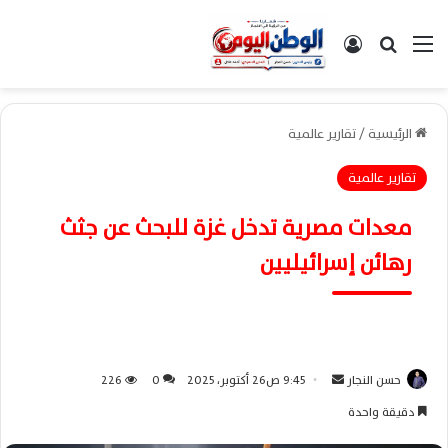
القائمة
بحث عن
تسجيل الدخول
الرئيسية
/
تقارير عالمية
تقارير عالمية
معدات مصرية تدخل غزة للبحث عن جثث
رهائن إسرائيليين
حسن النجار
أ
9:45 ص26 أكتوبر، 2025
0
226
ر
دقيقة واحدة
س