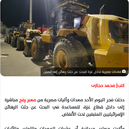
ل
ب
ر
ي
د
ا
إ
ل
ك
ت
ر
معدات مصرية تدخل غزة للبحث عن جثث رهائن إسرائيليين
و
ن
كتب| محمد حجازى
ي
ا
دخلت فجر اليوم الأحد معدات وآليات مصرية من
معبر رفح
مباشرة
إلى داخل قطاع غزة، للمساعدة في البحث عن جثث الرهائن
الإسرائيليين المتبقين تحت الأنقاض.
وأكدت مصادر ميدانية أن عشرات المعدات واللوادر والآليات