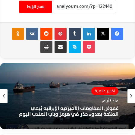
نسخ الرابط
فيسبوك
‫X
لينكدإن
‏Tumblr
بينتيريست
‏Reddit
‏VKontakte
Odnoklassniki
‫Pocket
سكايب
مشاركة عبر البريد
طباعة
تقارير عالمية
منذ 3 أيام
غموض المفاوضات الأميركية الإيرانية يُبقي
الملاحة بهدوء حذر في هرمز وباب المندب اليوم