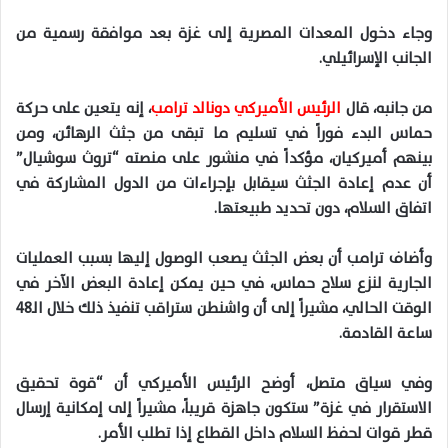
وجاء دخول المعدات المصرية إلى غزة بعد موافقة رسمية من
الجانب الإسرائيلي.
من جانبه، قال
الرئيس الأميركي دونالد ترامب
، إنه يتعين على حركة
حماس البدء فوراً في تسليم ما تبقى من جثث الرهائن، ومن
بينهم أميركيان، مؤكداً في منشور على منصته “تروث سوشيال”
أن عدم إعادة الجثث سيقابل بإجراءات من الدول المشاركة في
اتفاق السلام، دون تحديد طبيعتها.
وأضاف ترامب أن بعض الجثث يصعب الوصول إليها بسبب العمليات
الجارية لنزع سلاح حماس، في حين يمكن إعادة البعض الآخر في
الوقت الحالي، مشيراً إلى أن واشنطن ستراقب تنفيذ ذلك خلال الـ48
ساعة القادمة.
وفي سياق متصل، أوضح الرئيس الأميركي أن “قوة تحقيق
الاستقرار في غزة” ستكون جاهزة قريباً، مشيراً إلى إمكانية إرسال
قطر قوات لحفظ السلام داخل القطاع إذا تطلب الأمر.