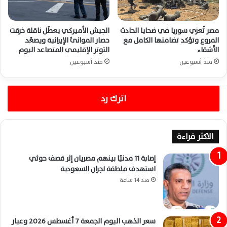
مصر تُعزي سوريا في ضحايا الحادث
الجيش الأميركي يعطّل ناقلة خرقت
المروع وتؤكد تضامنها الكامل مع
حصار الموانئ الإيرانية ويصعّد
الأشقاء
التوتر الإقليمي المتصاعد اليوم
منذ أسبوعين
منذ أسبوعين
اترك رد
الاكثر قراءة
إصابة 11 مدنيًا بينهم مصريان إثر قصف حوثي
استهدف منطقة نجران السعودية
منذ 14 ساعة
سعر الذهب اليوم الجمعة 7 أغسطس 2026 وعيار