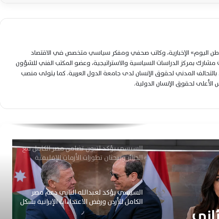
التعاون المشترك الثنائي
الرئيس السيسي يعيد تشكيل هيئة الأزمات
والطوارئ بتعيينات عسكرية وأمنية جديدة
لوطن اليوم» الإخبارية، وكاتب صحفي ومفكر سياسي متخصص في الاقتصاد
شارك بمركز الدراسات السياسية والاستراتيجية، وعضو المكتب الفني للشؤون
التحالف المدني لحقوق الإنسان لدى جامعة الدول العربية. كما يتولى منصب
السيسي يوجه بتسريع تنفيذ الاستراتيجية
الصناعية وتعزيز توطين الصناعة وزيادة
لس الأعلى لحقوق الإنسان الدولية.
الصادرات المصرية عالميًا
السيسي يؤكد لتبون تضامن مصر الكامل مع
الجزائر ويبحثان تطورات الأزمات الإقليمية
السيسي يؤكد لعبدالله الثاني دعم مصر
الكامل للأردن ورفض الاعتداءات الإيرانية بشكل
حاسم
الرئيس السيسي يؤكد تضامن مصر مع تونس
ويبحث مع قيس سعيد تطورات المنطقة