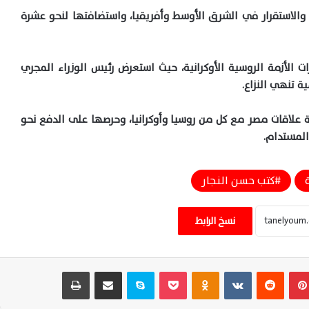
والاستقرار في الشرق الأوسط وأفريقيا، واستضافتها لنحو عشرة
ت الأزمة الروسية الأوكرانية، حيث استعرض رئيس الوزراء المجري
ة تنهي النزاع.
 علاقات مصر مع كل من روسيا وأوكرانيا، وحرصها على الدفع نحو
المستدام.
السيسي وميلاتوفيتش يبحثان تعزيز الشراكة
والتعاون ويدعمان الحلول السلمية واستقرار
كتب حسن النجار
المنطقة المشترك
نسخ الرابط
مراسم استقبال الرئيس السيسي لرئيس
الإمارات بمطار العلمين تؤكد قوة العلاقات
الأخوية والتنسيق المشترك المستمر
بينتيريست
‏Reddit
‏VKontakte
Odnoklassniki
‫Pocket
سكايب
مشاركة عبر البريد
طباعة
السيسي يستقبل محمد بن زايد اليوم
بالعلمين ويبحثان تطورات المنطقة وتعزيز