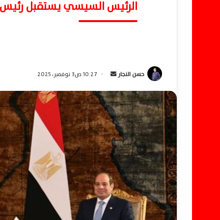
الرئيس السيسي يستقبل رئيس وزر
حسن النجار
أ
10:27 ص3 نوفمبر، 2025
ر
س
ل
ب
ر
ي
د
ا
إ
ل
ك
ت