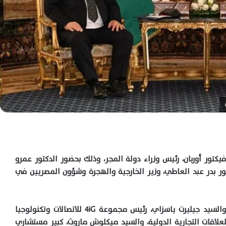
 فيكتور أوربان، رئيس وزراء دولة المجر، وذلك بحضور الدكتور عمرو
تور بدر عبد العاطي، وزير الخارجية والهجرة وشؤون المصريين في
كبير مستشاري الأمن القومي لرئيس وزراء المجر، والسيد جيليرت ياسزاي، رئيس مجموعة ٤iG للاتصالات وتكنولوجيا
لاقات التجارية الدولية، والسيد ميكلوش ماروث، كبير مستشاري