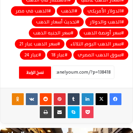
الدولار الأمريكي
الذهب
الذهب في مصر
الذهب والدولار
تحديث أسعار الذهب
سعر أونصة الذهب
سعر الجنيه الذهب
سعر الذهب اليوم الثلاثاء
سعر الذهب عيار 21
سوق الذهب المصري
عيار 18
عيار 24
نسخ الرابط
فيسبوك
‫X
لينكدإن
‏Tumblr
بينتيريست
‏Reddit
‏VKontakte
Odnoklassniki
‫Pocket
سكايب
مشاركة عبر البريد
طباعة